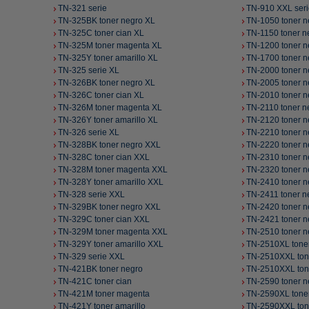
TN-321 serie
TN-910 XXL ser
TN-325BK toner negro XL
TN-1050 toner n
TN-325C toner cian XL
TN-1150 toner n
TN-325M toner magenta XL
TN-1200 toner n
TN-325Y toner amarillo XL
TN-1700 toner n
TN-325 serie XL
TN-2000 toner n
TN-326BK toner negro XL
TN-2005 toner n
TN-326C toner cian XL
TN-2010 toner n
TN-326M toner magenta XL
TN-2110 toner n
TN-326Y toner amarillo XL
TN-2120 toner n
TN-326 serie XL
TN-2210 toner n
TN-328BK toner negro XXL
TN-2220 toner n
TN-328C toner cian XXL
TN-2310 toner n
TN-328M toner magenta XXL
TN-2320 toner n
TN-328Y toner amarillo XXL
TN-2410 toner n
TN-328 serie XXL
TN-2411 toner n
TN-329BK toner negro XXL
TN-2420 toner n
TN-329C toner cian XXL
TN-2421 toner n
TN-329M toner magenta XXL
TN-2510 toner n
TN-329Y toner amarillo XXL
TN-2510XL tone
TN-329 serie XXL
TN-2510XXL ton
TN-421BK toner negro
TN-2510XXL ton
TN-421C toner cian
TN-2590 toner n
TN-421M toner magenta
TN-2590XL tone
TN-421Y toner amarillo
TN-2590XXL ton