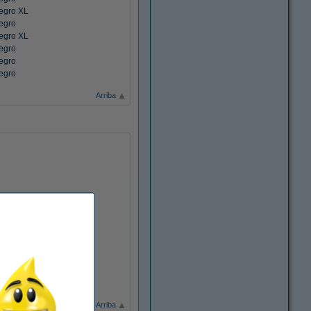
egro XL
egro
egro XL
egro
egro
egro
Arriba
Arriba