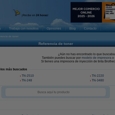
¡Recibe en
24 horas
!
s
Trabaja con nosotros
Opiniones
Blog
Contacto
rencia de toner
Referencia de toner
¿Aún no has encontrado lo que buscaba
También puedes buscar por
modelo de impresora
o
Si tienes una impresora de inyección de tinta Brother
delos más buscados
TN-2510
TN-2220
TN-248
TN-3480