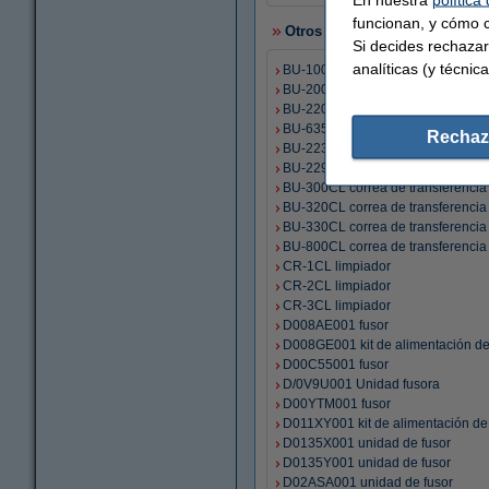
funcionan, y cómo c
Otros artículos
Si decides rechazar
analíticas (y técnica
BU-100CL correa de transferencia
BU-200CL correa de transferencia
BU-220CL correa de transferencia
BU-635 correa de transferencia
Rechaz
BU-223CL correa de transferencia
BU-229CL correa de transferencia
BU-300CL correa de transferencia
BU-320CL correa de transferencia
BU-330CL correa de transferencia
BU-800CL correa de transferencia
CR-1CL limpiador
CR-2CL limpiador
CR-3CL limpiador
D008AE001 fusor
D008GE001 kit de alimentación de
D00C55001 fusor
D/0V9U001 Unidad fusora
D00YTM001 fusor
D011XY001 kit de alimentación de
D0135X001 unidad de fusor
D0135Y001 unidad de fusor
D02ASA001 unidad de fusor