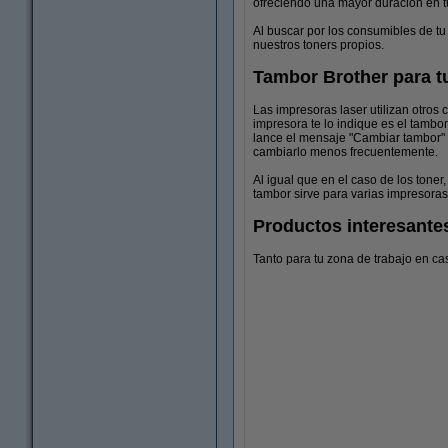
ofreciendo una mayor duración en t
Al buscar por los consumibles de tu
nuestros toners propios.
Tambor Brother para t
Las impresoras laser utilizan otro
impresora te lo indique es el tamb
lance el mensaje "Cambiar tambor" 
cambiarlo menos frecuentemente.
Al igual que en el caso de los tone
tambor sirve para varias impresoras
Productos interesantes
Tanto para tu zona de trabajo en ca