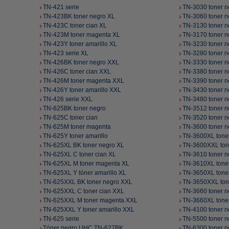
TN-421 serie
TN-3030 toner n
TN-423BK toner negro XL
TN-3060 toner n
TN-423C toner cian XL
TN-3130 toner n
TN-423M toner magenta XL
TN-3170 toner n
TN-423Y toner amarillo XL
TN-3230 toner n
TN-423 serie XL
TN-3280 toner n
TN-426BK toner negro XXL
TN-3330 toner n
TN-426C toner cian XXL
TN-3380 toner n
TN-426M toner magenta XXL
TN-3390 toner 
TN-426Y toner amarillo XXL
TN-3430 toner n
TN-426 serie XXL
TN-3480 toner n
TN-625BK toner negro
TN-3512 toner 
TN-625C toner cian
TN-3520 toner 
TN-625M toner magenta
TN-3600 toner n
TN-625Y toner amarillo
TN-3600XL tone
TN-625XL BK toner negro XL
TN-3600XXL ton
TN-625XL C toner cian XL
TN-3610 toner n
TN-625XL M toner magenta XL
TN-3610XL tone
TN-625XL Y tóner amarillo XL
TN-3650XL tone
TN-625XXL BK toner negro XXL
TN-3650XXL ton
TN-625XXL C toner cian XXL
TN-3660 toner n
TN-625XXL M toner magenta XXL
TN-3660XL tone
TN-625XXL Y toner amarillo XXL
TN-4100 toner n
TN-625 serie
TN-5500 toner n
Tóner negro UHC TN-627BK
TN-6300 toner n