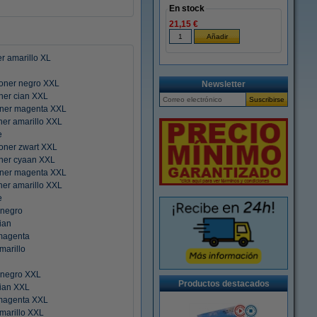
En stock
21,15 €
r amarillo XL
oner negro XXL
Newsletter
ner cian XXL
ner magenta XXL
er amarillo XXL
e
oner zwart XXL
ner cyaan XXL
ner magenta XXL
er amarillo XXL
e
 negro
ian
magenta
marillo
 negro XXL
Productos destacados
ian XXL
magenta XXL
marillo XXL