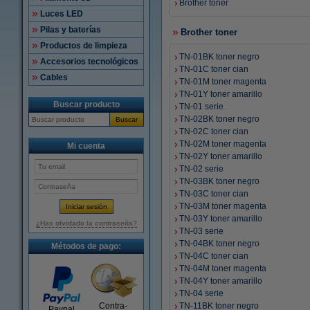
Brother toner
Luces LED
Pilas y baterías
Brother toner
Productos de limpieza
TN-01BK toner negro
Accesorios tecnológicos
TN-01C toner cian
Cables
TN-01M toner magenta
TN-01Y toner amarillo
Buscar producto
TN-01 serie
TN-02BK toner negro
Buscar
TN-02C toner cian
TN-02M toner magenta
Mi cuenta
TN-02Y toner amarillo
TN-02 serie
TN-03BK toner negro
TN-03C toner cian
TN-03M toner magenta
TN-03Y toner amarillo
¿Has olvidado la contraseña?
TN-03 serie
TN-04BK toner negro
Métodos de pago:
TN-04C toner cian
TN-04M toner magenta
TN-04Y toner amarillo
TN-04 serie
Contra-
TN-11BK toner negro
Paypal