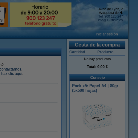
Avda de Lyon, 2
Azuqueca de H.
Tel: 900 123 247
info@123tinta.es
Iniciar sesión
Cesta de la compra
Cantidad
Producto
No hay productos
s?
Total:
0,00 €
contactarnos
.
,
haz clic aquí
.
Consejo
Pack x5: Papel A4 | 80gr
(5x500 hojas)