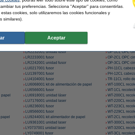
ambiar tus preferencias. Selecciona ''Aceptar'' para consentirlas.
 estas cookies, solo utilizaremos las cookies funcionales y
s similares).
FO-1CL aceite fusor + limpieza
LY4628001 unid
FO-2CL aceite fusor
LY5385001 kit d
FP-12CL fusor
LY6754001 unid
FP-4CL fusor
LY7418001 kit d
ar
Aceptar
IU-3000 toner + tambor
LY7902001 unida
LR1914001 rodillo de recogida
Módulo Wi-Fi N
LR2232001 unidad fusor
OP-1CL OPC cin
LR2233001 fusor
OP-2CL OPC cin
LR2242001 unidad fusor
OP-3CL OPC cin
LU0217001 fusor
PH-11CL cabeza
LU1397001 fusor
PH-12CL cabeza
LU4104001 fusor
TR-11CL rollo de
LU6068001 kit de alimentación de papel
WT-100CL recole
LU6566001 fusor
WT-1CL recolect
 papel
LU6918001 unidad láser
WT-200CL recole
LU7176001 unidad laser
WT-220CL recole
LU8236001 fusor
WT-223CL recole
LU8566001 fusor
WT-229CL recole
 papel
LU9244001 kit alimentador de papel
WT-2CL recolect
LU9361001 unidad laser
WT-300CL recole
LY0737001 unidad laser
WT-320CL recole
LY0749001 fusor
WT-3CL recolect