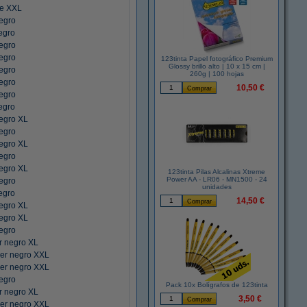
ie XXL
egro
egro
egro
egro
123tinta Papel fotográfico Premium
Glossy brillo alto | 10 x 15 cm |
egro
260g | 100 hojas
egro
10,50 €
egro
egro
egro XL
egro
egro XL
egro
egro XL
123tinta Pilas Alcalinas Xtreme
Power AA - LR06 - MN1500 - 24
egro
unidades
egro
14,50 €
egro XL
egro XL
egro
r negro XL
er negro XXL
er negro XXL
egro
Pack 10x Bolígrafos de 123tinta
r negro XL
3,50 €
er negro XXL