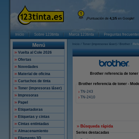
¡Puntuación de
4,1/5
en Google!
Inicio
Sobre 123tinta
Marca 123tinta
Preguntas frecuente
Inicio
Toner (impresoras láser)
Brother
Refe
Menú
Vuelta al Cole 2026
Ofertas
Novedades
Brother referencia de toner
Material de oficina
Cartuchos de tinta
Brother referencia de toner - Mo
Toner (impresoras láser)
TN-243
Impresoras
TN-2410
Papel
Etiquetadoras
Etiquetas y cintas
Cintas entintadas
Búsqueda rápida
Almacenamiento
Series destacadas
Filamento 3D