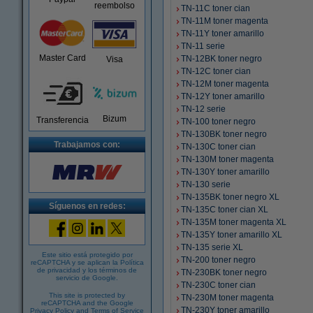
reembolso
TN-11C toner cian
TN-11M toner magenta
TN-11Y toner amarillo
TN-11 serie
Master Card
TN-12BK toner negro
Visa
TN-12C toner cian
TN-12M toner magenta
TN-12Y toner amarillo
TN-12 serie
Bizum
Transferencia
TN-100 toner negro
TN-130BK toner negro
Trabajamos con:
TN-130C toner cian
TN-130M toner magenta
TN-130Y toner amarillo
TN-130 serie
TN-135BK toner negro XL
Síguenos en redes:
TN-135C toner cian XL
TN-135M toner magenta XL
TN-135Y toner amarillo XL
TN-135 serie XL
Este sitio está protegido por
TN-200 toner negro
reCAPTCHA y se aplican la
Política
de privacidad
y los
términos de
TN-230BK toner negro
servicio de Google
.
TN-230C toner cian
This site is protected by
TN-230M toner magenta
reCAPTCHA and the Google
TN-230Y toner amarillo
Privacy Policy
and
Terms of Service