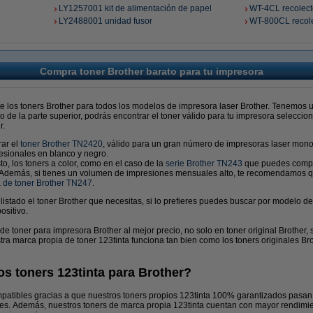
LY1257001 kit de alimentación de papel
WT-4CL recolect
LY2488001 unidad fusor
WT-800CL recole
Compra toner Brother barato para tu impresora
e los toners Brother para todos los modelos de impresora laser Brother. Tenemos u
do de la parte superior, podrás encontrar el toner válido para tu impresora selecci
r.
rar el
toner Brother TN2420
, válido para un gran número de impresoras laser mon
esionales en blanco y negro.
o, los toners a color, como en el caso de la
serie Brother TN243
que puedes compr
Además, si tienes un volumen de impresiones mensuales alto, te recomendamos qu
a
de toner Brother TN247
.
istado el toner Brother que necesitas, si lo prefieres puedes buscar por modelo 
ositivo.
e toner para impresora Brother al mejor precio, no solo en toner original Brother,
tra marca propia de toner 123tinta funciona tan bien como los toners originales Bro
os toners 123tinta para Brother?
mpatibles gracias a que nuestros toners propios 123tinta 100% garantizados pasan
ales. Además, nuestros toners de marca propia 123tinta cuentan con mayor rendimie