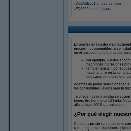
D02ASB001 unidad de fusor
FD5000 unidad fusora
Encuentra en nuestra web fácilment
precios muy asequibles. En el lista
en el buscador la referencia de tone
Por ejemplo, puedes encont
magníficas impresiones prof
También existen, por supuest
mayor ahorro en tu compra. 
este caso, tiene la referenci
Además de poder seleccionar en el l
los consumibles válidos para tu disp
Te ofrecemos una amplia selección d
toners Brother marca 123tinta. Nues
alta calidad 100% garantizados.
¿Por qué elegir nuestr
Calidad y precio son totalmente co
calidad igual que los toners origin