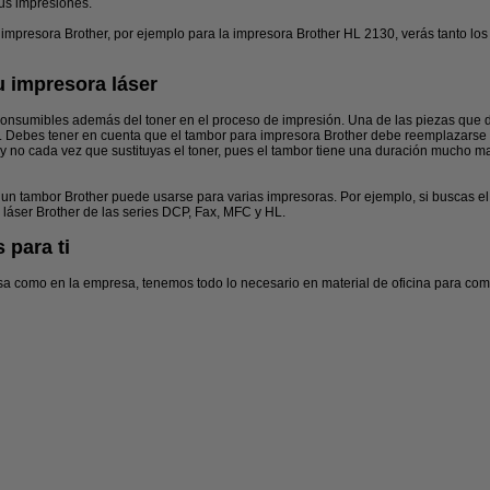
us impresiones.
 impresora Brother, por ejemplo para la impresora Brother HL 2130, verás tanto los
u impresora láser
s consumibles además del toner en el proceso de impresión. Una de las piezas que
or. Debes tener en cuenta que el tambor para impresora Brother debe reemplazars
y no cada vez que sustituyas el toner, pues el tambor tiene una duración mucho m
r, un tambor Brother puede usarse para varias impresoras. Por ejemplo, si buscas e
 láser Brother de las series DCP, Fax, MFC y HL.
 para ti
sa como en la empresa, tenemos todo lo necesario en material de oficina para comp