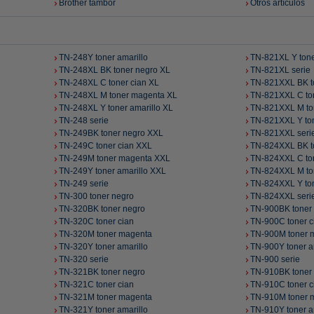
Brother tambor
Otros artículos
TN-248Y toner amarillo
TN-821XL Y tone
TN-248XL BK toner negro XL
TN-821XL serie
TN-248XL C toner cian XL
TN-821XXL BK t
TN-248XL M toner magenta XL
TN-821XXL C to
TN-248XL Y toner amarillo XL
TN-821XXL M to
TN-248 serie
TN-821XXL Y ton
TN-249BK toner negro XXL
TN-821XXL seri
TN-249C toner cian XXL
TN-824XXL BK t
TN-249M toner magenta XXL
TN-824XXL C to
TN-249Y toner amarillo XXL
TN-824XXL M to
TN-249 serie
TN-824XXL Y ton
TN-300 toner negro
TN-824XXL seri
TN-320BK toner negro
TN-900BK toner
TN-320C toner cian
TN-900C toner c
TN-320M toner magenta
TN-900M toner 
TN-320Y toner amarillo
TN-900Y toner a
TN-320 serie
TN-900 serie
TN-321BK toner negro
TN-910BK toner
TN-321C toner cian
TN-910C toner c
TN-321M toner magenta
TN-910M toner 
TN-321Y toner amarillo
TN-910Y toner a