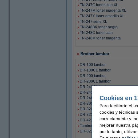
TN-247C toner cian XL
TN-247M toner magenta XL
TN-247Y toner amarillo XL
TN-247 serie XL
TN-248BK toner negro
TN-248C toner cian
TN-248M toner magenta
Brother tambor
DR-100 tambor
DR-130CL tambor
DR-200 tambor
DR-230CL tambor
DR-241CL tambor
DR-243CL tambor
Cookies en 1
DR-248CL tambor
DR-300 tambor
Para facilitarte el 
DR-320CL tambor
cookies y técnicas 
DR-321CL tambor
correctamente y ta
DR-421CL tambor
mejorar nuestra pá
Tambor DR-625CL
por lo tanto, utiliz
DR-821CL tambor
En nuestra
política