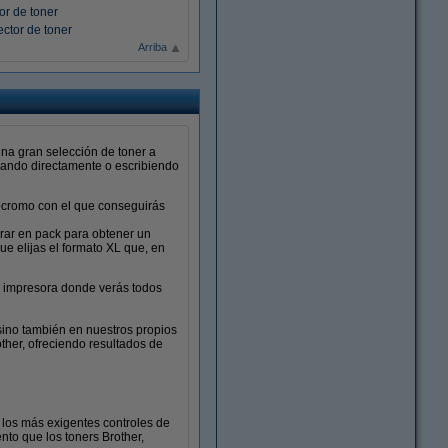
or de toner
ctor de toner
Arriba
na gran selección de toner a
onando directamente o escribiendo
ocromo con el que conseguirás
ar en pack para obtener un
e elijas el formato XL que, en
de impresora donde verás todos
 sino también en nuestros propios
ther, ofreciendo resultados de
 los más exigentes controles de
nto que los toners Brother,