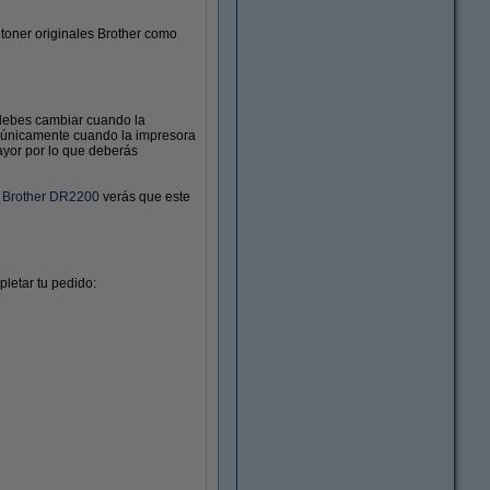
 toner originales Brother como
 debes cambiar cuando la
e únicamente cuando la impresora
ayor por lo que deberás
l
Brother DR2200
verás que este
letar tu pedido: