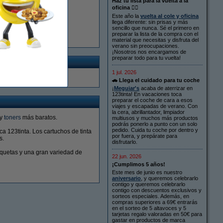
Haz tu lista para la vuelta a la
oficina ✍🏻
Este año la
vuelta al cole y oficina
s a 50€
llega diferente: sin prisas y más
sencillo que nunca. Sé el primero en
preparar la lista de la compra con el
material que necesitas y disfruta del
verano sin preocupaciones.
¡Nosotros nos encargamos de
preparar todo para tu vuelta!
xcelente
1 jul. 2026
obre
la garantía
.
🚗 Llega el cuidado para tu coche
¡
Meguiar's
acaba de aterrizar en
123tinta! En vacaciones toca
preparar el coche de cara a esos
viajes y escapadas de verano. Con
la cera, abrillantador, limpiador
y
toners
más baratos.
multiusos y muchos más productos
podrás ponerlo a punto con un solo
pedido. Cuida tu coche por dentro y
a 123tinta. Los cartuchos de tinta
por fuera, y prepárate para
s.
disfrutarlo.
iquetas y una gran variedad de
22 jun. 2026
¡Cumplimos 5 años!
Este mes de junio es nuestro
aniversario
, y queremos celebrarlo
contigo y queremos celebrarlo
contigo con descuentos exclusivos y
sorteos especiales. Además, en
compras superiores a 69€ entrarás
en el sorteo de 5 altavoces y 5
tarjetas regalo valoradas en 50€ para
gastar en productos de marca