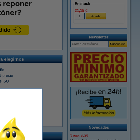
En stock
21,15 €
Newsletter
a elegirnos
aña
d-precio
s ISO
ras
rca 123tinta
esional
Novedades
3 ago. 2026
o y gestión