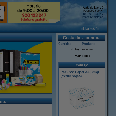
Avda de Lyon, 2
Azuqueca de H.
Tel: 900 123 247
info@123tinta.es
Iniciar sesión
Cesta de la compra
Cantidad
Producto
No hay productos
Total:
0,00 €
Consejo
Pack x5: Papel A4 | 80gr
(5x500 hojas)
nta