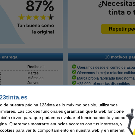
e entrega
10 motivos par
Recibe el:
Operamos desde el centro de Esp
Ofrecemos la mejor relación calida
)
Martes
)
Miércoles
Marca propia fabricada bajo norma
)
Jueves
+25.000 referencias disponibles
)
Viernes
Entrega rápida en 24 horas
Lunes
Elige la opción de pago que prefie
23tinta.es
Lunes
Garantía de por vida en nuestra ma
)
Lunes
uso de nuestra página 123tinta.es lo máximo posible, utilizamos
Búsqueda fácil e información clara
similares. Las cookies funcionales garantizan que la web funcione
Servicio de atención al cliente prof
Valoramos mucho tu opinión
mbién sirven para que podamos evaluar el funcionamiento y cómo
gina. Queremos mostrarte anuncios acordes con tus intereses, y
ar cookies para ver tu comportamiento en nuestra web y en internet.
seguro
Gastos de enví