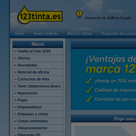
¡Puntuación de
4,1/5
en Google!
Inicio
Sobre 123tinta
Marca 123tinta
Preguntas frecuente
Menú
Vuelta al Cole 2026
Ofertas
Novedades
Material de oficina
Cartuchos de tinta
Toner (impresoras láser)
Impresoras
Papel
Etiquetadoras
Etiquetas y cintas
Elige marc
Cintas entintadas
Almacenamiento
Filamento 3D