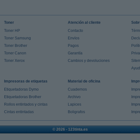
Toner
Atención al cliente
Sobr
Toner HP
Contacto
Térm
Toner Samsung
Envíos
Decl
Toner Brother
Pagos
Polít
Toner Canon
Garantía
Priv
Toner Xerox
Cambios y devoluciones
Site
Ayu
Impresoras de etiquetas
Material de oficina
Impr
Etiquetadoras Dymo
Cuadernos
Impre
Etiquetadoras Brother
Archivo
Impr
Rollos entintados y cintas
Lapices
Impre
Cintas entintadas
Boligrafos
Impr
© 2026 - 123tinta.es