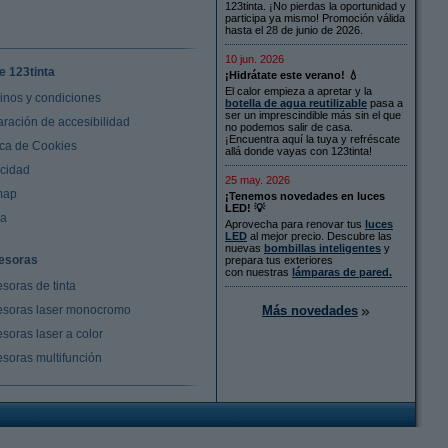
123tinta. ¡No pierdas la oportunidad y
participa ya mismo! Promoción válida
hasta el 28 de junio de 2026.
10 jun. 2026
e 123tinta
¡Hidrátate este verano! 💧
El calor empieza a apretar y la
inos y condiciones
botella de agua reutilizable
pasa a
ser un imprescindible más sin el que
aración de accesibilidad
no podemos salir de casa.
¡Encuentra aquí la tuya y refréscate
ica de Cookies
allá donde vayas con 123tinta!
acidad
25 may. 2026
map
¡Tenemos novedades en luces
LED! 💡
da
Aprovecha para renovar tus
luces
LED
al mejor precio. Descubre las
nuevas
bombillas inteligentes
y
esoras
prepara tus exteriores
con nuestras
lámparas de pared.
soras de tinta
Más novedades
esoras laser monocromo
soras laser a color
esoras multifunción