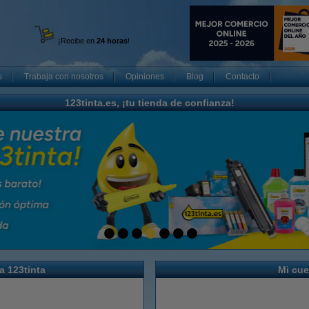
¡Recibe en
24 horas
!
s
Trabaja con nosotros
Opiniones
Blog
Contacto
123tinta.es, ¡tu tienda de confianza!
a 123tinta
Mi cue