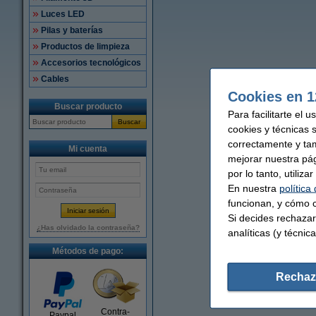
Luces LED
Pilas y baterías
Productos de limpieza
Accesorios tecnológicos
Cables
Cookies en 1
Buscar producto
Para facilitarte el 
Buscar
cookies y técnicas 
correctamente y ta
Mi cuenta
mejorar nuestra pá
por lo tanto, utiliz
En nuestra
política
funcionan, y cómo c
Si decides rechazar
¿Has olvidado la contraseña?
analíticas (y técnica
Métodos de pago:
Rechaz
Contra-
Paypal