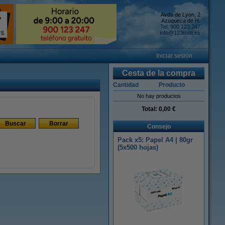
Avda de Lyon, 2
Azuqueca de H.
Tel: 900 123 247
info@123tinta.es
Iniciar sesión
Cesta de la compra
Cantidad
Producto
No hay productos
Total:
0,00 €
Buscar
Borrar
Consejo
Pack x5: Papel A4 | 80gr
(5x500 hojas)