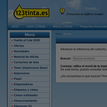
¡Puntuación de
4,1/5
en Google!
Inicio
Sobre 123tinta
Marca 123tinta
Preguntas frecuente
Inicio
Buscar
Menú
Vuelta al Cole 2026
Ofertas
Introduce la referencia del cartucho,
Novedades
Material de oficina
Buscar:
Cartuchos de tinta
Consejo: utiliza el menú de la izqu
Toner (impresoras láser)
De esta forma, podrás consultar tod
Impresoras
¿No encuentras lo que buscas? Por
Papel
Etiquetadoras
Etiquetas y cintas
Cintas entintadas
Almacenamiento
Filamento 3D