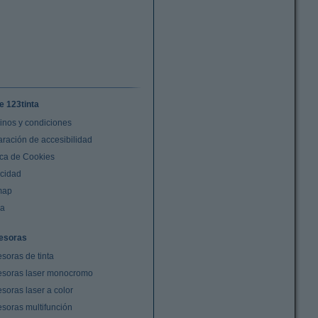
e 123tinta
inos y condiciones
aración de accesibilidad
ica de Cookies
acidad
map
da
esoras
soras de tinta
esoras laser monocromo
soras laser a color
esoras multifunción