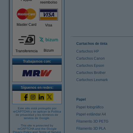
reembolso
Master Card
Visa
Cartuchos de tinta
Bizum
Transferencia
Cartuchos HP
Cartuchos Canon
Trabajamos con:
Cartuchos Epson
Cartuchos Brother
Cartuchos Lexmark
Síguenos en redes:
Papel
Papel fotográfico
Este sitio está protegido por
reCAPTCHA y se aplican la
Política
Papel estándar A4
de privacidad
y los
términos de
servicio de Google
.
Filamento 3D PETG
This site is protected by
Filamento 3D PLA
reCAPTCHA and the Google
Privacy Policy
and
Terms of Service