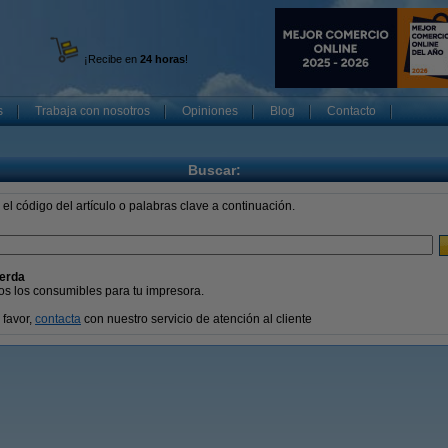
¡Recibe en
24 horas
!
s
Trabaja con nosotros
Opiniones
Blog
Contacto
Buscar:
 el código del artículo o palabras clave a continuación.
ierda
os los consumibles para tu impresora.
 favor,
contacta
con nuestro servicio de atención al cliente