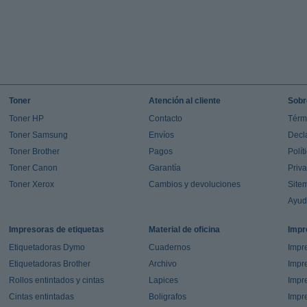
Toner
Atención al cliente
Sobr
Toner HP
Contacto
Térm
Toner Samsung
Envíos
Decl
Toner Brother
Pagos
Polít
Toner Canon
Garantía
Priv
Toner Xerox
Cambios y devoluciones
Site
Ayu
Impresoras de etiquetas
Material de oficina
Impr
Etiquetadoras Dymo
Cuadernos
Impre
Etiquetadoras Brother
Archivo
Impr
Rollos entintados y cintas
Lapices
Impre
Cintas entintadas
Boligrafos
Impr