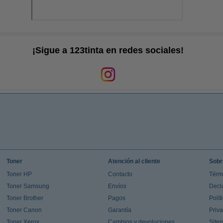
¡Sigue a 123tinta en redes sociales!
Toner
Atención al cliente
Sobr
Toner HP
Contacto
Térm
Toner Samsung
Envíos
Decl
Toner Brother
Pagos
Polít
Toner Canon
Garantía
Priv
Toner Xerox
Cambios y devoluciones
Site