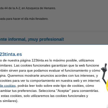
lida 44 de la A-2, en Azuqueca de Henares.
da para hacer el día más llevadero.
te informal, ¡muy profesional!
n ambiente informal y profesional. Olvídate de ir de punta en blanco, ponte la ropa
a que guardes tus deportivas nuevas para estrenarlas el fin de semana. ¡Aquí todos l
23tinta.es
1 y ya hemos conseguido ¡
varios premios
! Contamos con el reconocimiento al emp
uso de nuestra página 123tinta.es lo máximo posible, utilizamos
 ideas del año de Actualidad Económica.
similares. Las cookies funcionales garantizan que la web funcione
mbién sirven para que podamos evaluar el funcionamiento y cómo
gina. Queremos mostrarte anuncios acordes con tus intereses, y
ar cookies para ver tu comportamiento en nuestra web y en internet.
 de cookies
, podrás leer todo sobre este tipo de cookies, cómo
ambiar tus preferencias. Selecciona ''Aceptar'' para consentirlas.
 estas cookies, solo utilizaremos las cookies funcionales y
s similares).