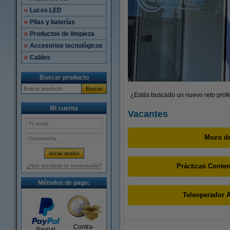
Luces LED
Pilas y baterías
Productos de limpieza
Accesorios tecnológicos
Cables
Buscar producto
Buscar
¿Estás buscado un nuevo reto profe
Mi cuenta
Vacantes
Mozo d
Prácticas Conten
¿Has olvidado la contraseña?
Métodos de pago:
Teleoperador A
Contra-
Paypal