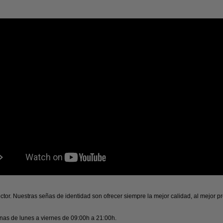
ctor. Nuestras señas de identidad son ofrecer siempre la mejor calidad, al mejor pr
inas de lunes a viernes de 09:00h a 21:00h.