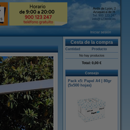
Avda de Lyon, 2
Azuqueca de H.
Tel: 900 123 247
info@123tinta.es
Iniciar sesión
Cesta de la compra
Cantidad
Producto
No hay productos
Total:
0,00 €
Consejo
Pack x5: Papel A4 | 80gr
(5x500 hojas)