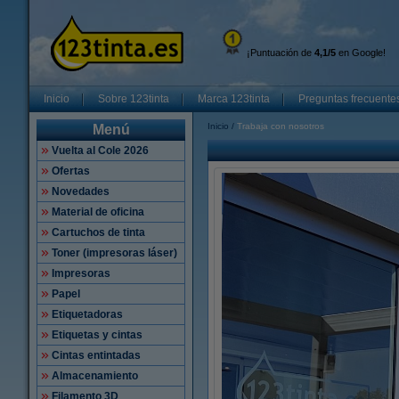
¡Puntuación de
4,1/5
en Google!
Inicio
Sobre 123tinta
Marca 123tinta
Preguntas frecuente
Inicio
Trabaja con nosotros
Menú
Vuelta al Cole 2026
Ofertas
Novedades
Material de oficina
Cartuchos de tinta
Toner (impresoras láser)
Impresoras
Papel
Etiquetadoras
Etiquetas y cintas
Cintas entintadas
Almacenamiento
Filamento 3D