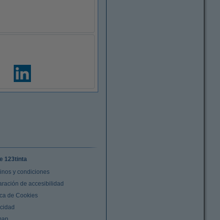
e 123tinta
inos y condiciones
aración de accesibilidad
ica de Cookies
acidad
map