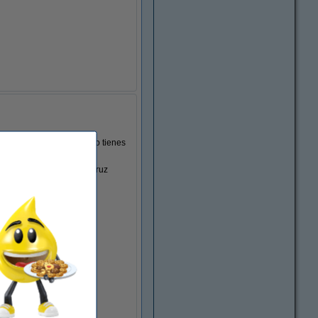
 que a ti más te guste. No tienes
as llevamos!
leo joven por parte de Cruz