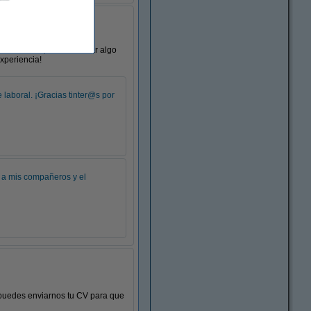
nadie dice que no a tomar algo
xperiencia!
 laboral. ¡Gracias tinter@s por
s a mis compañeros y el
 puedes enviarnos tu CV para que