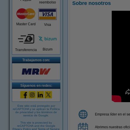
reembolso
Sobre nosotros
Master Card
Visa
Bizum
Transferencia
Trabajamos con:
Síguenos en redes:
Este sitio está protegido por
reCAPTCHA y se aplican la
Política
de privacidad
y los
términos de
Empresa líder en el se
servicio de Google
.
This site is protected by
reCAPTCHA and the Google
Abrimos nuestras ofic
Privacy Policy
and
Terms of Service