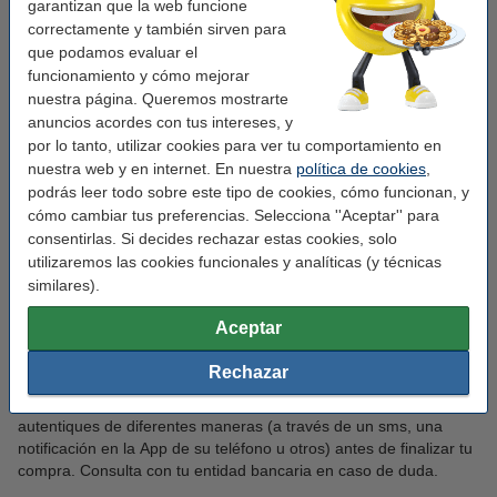
Realiza tu pago a través de transferencia bancaria. Elige este
garantizan que la web funcione
método de pago y, una vez finalizado el proceso de compra,
correctamente y también sirven para
recibirás un email con toda la información necesaria para realizar
que podamos evaluar el
la transferencia. Una vez recibamos el pago, procederemos a la
funcionamiento y cómo mejorar
preparación y envío de tu pedido.
nuestra página. Queremos mostrarte
anuncios acordes con tus intereses, y
Contra reembolso
por lo tanto, utilizar cookies para ver tu comportamiento en
Realiza el pedido y haz el pago del mismo cuando lo recibas en
nuestra web y en internet. En nuestra
política de cookies
,
tu dirección de entrega. Recuerda que la forma de pago deberá
podrás leer todo sobre este tipo de cookies, cómo funcionan, y
ser en efectivo. Esta forma de pago supone un cargo adicional
cómo cambiar tus preferencias. Selecciona ''Aceptar'' para
de 1€ asociados al coste de gestión y confirmación del pedido.
consentirlas. Si decides rechazar estas cookies, solo
utilizaremos las cookies funcionales y analíticas (y técnicas
Tarjeta Bancaria
similares).
123tinta utiliza Comercio Electrónico Seguro (CES). Esto permite
asegurar tu compra en internet y garantizar un alto nivel de
Aceptar
seguridad. En el momento del pago, verás en tu explorador el
símbolo de CES, que indica que la conexión está securizada.
Rechazar
Normativa PSD2: Por motivos de seguridad, según el Real
Decreto Ley 19/2018 , el banco puede solicitarte que te
autentiques de diferentes maneras (a través de un sms, una
notificación en la App de su teléfono u otros) antes de finalizar tu
compra. Consulta con tu entidad bancaria en caso de duda.