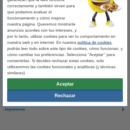
En días laborables de 09:00 a 20:00.
correctamente y también sirven para
que podamos evaluar el
funcionamiento y cómo mejorar
Cartuchos de tinta
nuestra página. Queremos mostrarte
anuncios acordes con tus intereses, y
Toner
por lo tanto, utilizar cookies para ver tu comportamiento en
nuestra web y en internet. En nuestra
política de cookies
,
Atención al cliente
podrás leer todo sobre este tipo de cookies, cómo funcionan, y
cómo cambiar tus preferencias. Selecciona ''Aceptar'' para
Sobre 123tinta
consentirlas. Si decides rechazar estas cookies, solo
utilizaremos las cookies funcionales y analíticas (y técnicas
Papel
similares).
Impresoras de etiquetas
Aceptar
Rechazar
Material de oficina
Impresoras