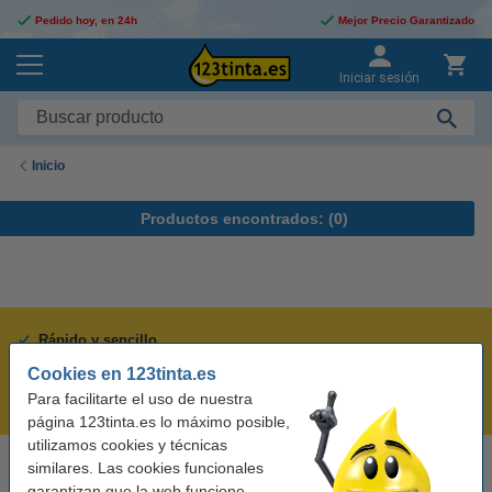
Pedido hoy, en 24h
Mejor Precio Garantizado
Iniciar sesión
Inicio
Productos encontrados: (
0
)
Rápido y sencillo
¡Recibe en 24 horas!
Cookies en 123tinta.es
Para facilitarte el uso de nuestra
Mejor Precio Garantizado
página 123tinta.es lo máximo posible,
utilizamos cookies y técnicas
similares. Las cookies funcionales
Llámanos al 900 123 247
garantizan que la web funcione