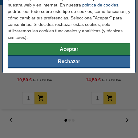
Productos destacados
nuestra web y en internet. En nuestra
política de cookies
,
podrás leer todo sobre este tipo de cookies, cómo funcionan, y
cómo cambiar tus preferencias. Selecciona ''Aceptar'' para
consentirlas. Si decides rechazar estas cookies, solo
utilizaremos las cookies funcionales y analíticas (y técnicas
similares).
Aceptar
123tinta Papel fotográfico
123tinta Pilas Alcalinas Xtreme
Rechazar
Premium Glossy brillo alto | 10 x
Power AA - LR06 - MN1500 - 24
15 cm | 260g | 100 hojas
unidades
10,50 €
14,50 €
Incl. 21% IVA
Incl. 21% IVA