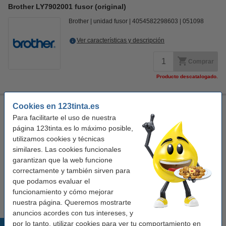
Brother LY7902001 fusor (original)
Brother
unidad fusor
4054582298603
051098
Ver características y descripción
Comprar
Producto descatalogado.
Cookies en 123tinta.es
Paño de limpieza para impresora láser
Para facilitarte el uso de nuestra
paño de limpieza
43 x 32 cm
amarillo
999099
página 123tinta.es lo máximo posible,
utilizamos cookies y técnicas
Ver características y descripción
similares. Las cookies funcionales
En stock
garantizan que la web funcione
¡Recíbelo en 24 horas!
correctamente y también sirven para
que podamos evaluar el
1,00 €
Comprar
funcionamiento y cómo mejorar
nuestra página. Queremos mostrarte
anuncios acordes con tus intereses, y
por lo tanto, utilizar cookies para ver tu comportamiento en