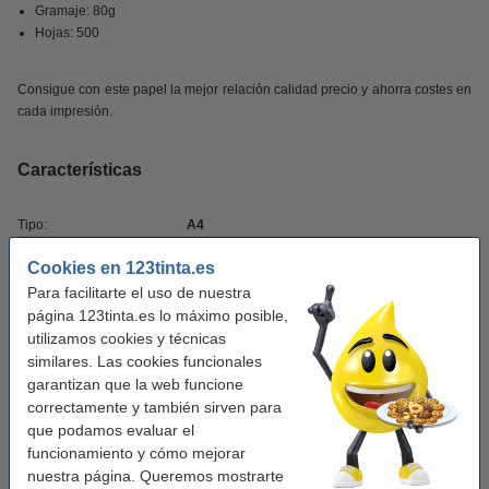
Gramaje: 80g
Hojas: 500
Consigue con este papel la mejor relación calidad precio y ahorra costes en
cada impresión.
Características
Tipo:
A4
Capacidad:
500 (80 g)
Cookies en 123tinta.es
Para facilitarte el uso de nuestra
página 123tinta.es lo máximo posible,
Productos recomendados
utilizamos cookies y técnicas
similares. Las cookies funcionales
Caja papel A4 | 80gr (5x500 hojas)
garantizan que la web funcione
23,50 €
21,15 €
correctamente y también sirven para
que podamos evaluar el
Pack 50x Bolígrafos de 123tinta
funcionamiento y cómo mejorar
14,00 €
12,60 €
nuestra página. Queremos mostrarte