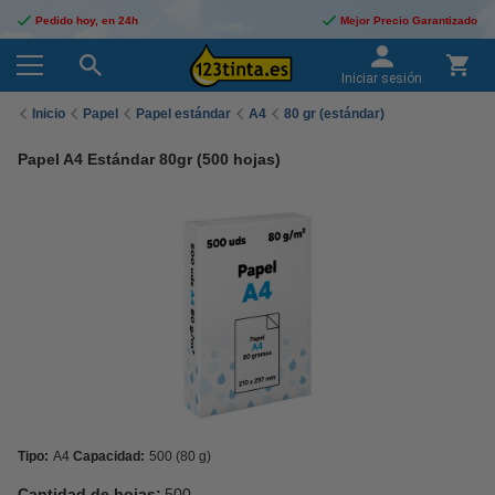
Pedido hoy, en 24h
Mejor Precio Garantizado
Iniciar sesión
Inicio
Papel
Papel estándar
A4
80 gr (estándar)
Papel A4 Estándar 80gr (500 hojas)
Tipo:
A4
Capacidad:
500 (80 g)
Cantidad de hojas:
500