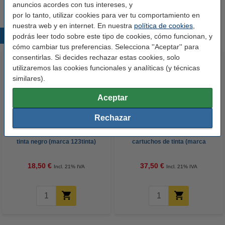
anuncios acordes con tus intereses, y
por lo tanto, utilizar cookies para ver tu comportamiento en
nuestra web y en internet. En nuestra
política de cookies
,
Productos destacados
podrás leer todo sobre este tipo de cookies, cómo funcionan, y
cómo cambiar tus preferencias. Selecciona ''Aceptar'' para
consentirlas. Si decides rechazar estas cookies, solo
utilizaremos las cookies funcionales y analíticas (y técnicas
similares).
Aceptar
Rechazar
Canon PG-545XL cartucho de
Canon PG-545XL/CL-546XL
tinta negro (marca 123tinta)
cartuchos de tinta (marca
123tinta) | Pack negro + color
18,50 €
37,50 €
Incl. 21% IVA
Incl. 21% IVA