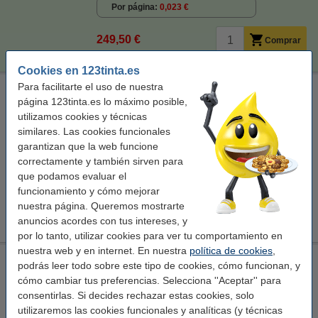
Por página
0,023 €
249,50 €
Comprar
Cookies en 123tinta.es
Para facilitarte el uso de nuestra
Marca 123tinta reemplaza a Brother TN-248 toners | Pack
página 123tinta.es lo máximo posible,
negro + 3 colores
utilizamos cookies y técnicas
-
-
-
426293
similares. Las cookies funcionales
garantizan que la web funcione
Ver características y descripción
correctamente y también sirven para
En stock
que podamos evaluar el
¡Recíbelo el lunes!
funcionamiento y cómo mejorar
nuestra página. Queremos mostrarte
249,50 €
Comprar
anuncios acordes con tus intereses, y
por lo tanto, utilizar cookies para ver tu comportamiento en
nuestra web y en internet. En nuestra
política de cookies
,
Brother TN-249BK toner negro XXL (original)
podrás leer todo sobre este tipo de cookies, cómo funcionan, y
cómo cambiar tus preferencias. Selecciona ''Aceptar'' para
± 4.500 páginas
consentirlas. Si decides rechazar estas cookies, solo
Ver características y descripción
utilizaremos las cookies funcionales y analíticas (y técnicas