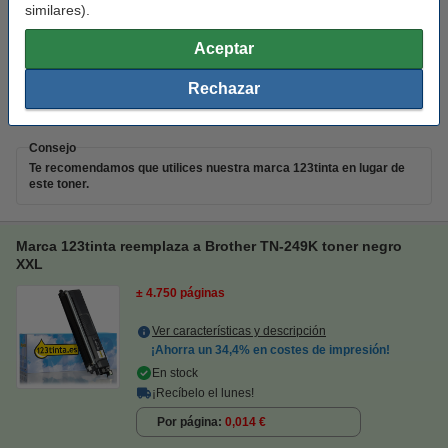
similares).
En stock
¡Recíbelo el lunes!
Aceptar
Por página
0,022 €
Rechazar
97,50 €
Comprar
Consejo
Te recomendamos que utilices nuestra marca 123tinta en lugar de
este toner.
Marca 123tinta reemplaza a Brother TN-249K toner negro
XXL
± 4.750 páginas
Ver características y descripción
¡Ahorra un
34,4%
en costes de impresión!
En stock
¡Recíbelo el lunes!
Por página
0,014 €