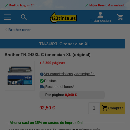
Pedido hoy, en 24h
Mejor Precio Garantizado
Iniciar sesión
Brother toner
TN-248XL C toner cian XL
Brother TN-248XL C toner cian XL (original)
± 2.300 páginas
Ver características y descripción
En stock
¡Recíbelo el lunes!
Por página
0,040 €
92,50 €
Comprar
¡Ahorra casi un
35%
en costes de impresión!