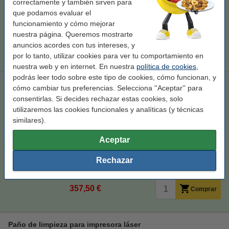
correctamente y también sirven para
97,50 €
Comprar
que podamos evaluar el
funcionamiento y cómo mejorar
nuestra página. Queremos mostrarte
Consejo
anuncios acordes con tus intereses, y
Te aconsejamos que utilices este toner (marca 123tinta) en lugar de
la versión Brother.
por lo tanto, utilizar cookies para ver tu comportamiento en
nuestra web y en internet. En nuestra
política de cookies
,
podrás leer todo sobre este tipo de cookies, cómo funcionan, y
Marca 123tinta reemplaza a Brother TN-249 toners | Pack
cómo cambiar tus preferencias. Selecciona ''Aceptar'' para
negro + 3 colores
consentirlas. Si decides rechazar estas cookies, solo
negro (1x) y color (3x)
± 17.500 páginas
130248
utilizaremos las cookies funcionales y analíticas (y técnicas
similares).
Ver características y descripción
Aceptar
En stock
¡Recíbelo el lunes!
Rechazar
Por página
0,020 €
357,50 €
Comprar
Paño de limpieza para impresora láser