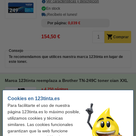
Ver características y descripción
En stock
¡Recíbelo el lunes!
Por página
0,039 €
154,50 €
Comprar
Consejo
Te recomendamos que utilices nuestra marca 123tinta en lugar de
este toner.
Marca 123tinta reemplaza a Brother TN-249C toner cian XXL
± 4.250 páginas
Cookies en 123tinta.es
Ver características y descripción
Para facilitarte el uso de nuestra
¡Ahorra un
40,6%
en costes de impresión!
página 123tinta.es lo máximo posible,
En stock
utilizamos cookies y técnicas
¡Recíbelo el lunes!
similares. Las cookies funcionales
Por página
0,023 €
garantizan que la web funcione