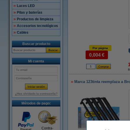
Luces LED
Pilas y baterías
Productos de limpieza
Accesorios tecnológicos
Cables
Buscar producto
Por página
Buscar
0,004 €
Mi cuenta
8
Marca 123tinta reemplaza a Br
¿Has olvidado la contraseña?
Métodos de pago:
Contra-
Paypal