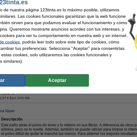
23tinta.es
Excelente calidad y... ¡mucho más barato!
uso de nuestra página 123tinta.es lo máximo posible, utilizamos
Nota: ¡Esto no es un toner, sino un tambor!
similares. Las cookies funcionales garantizan que la web funcione
Este tambor produce impresiones junto con los toner (series TN-248, TN-248XL o
mbién sirven para que podamos evaluar el funcionamiento y cómo
Artículo 100% garantizado.
gina. Queremos mostrarte anuncios acordes con tus intereses, y
ar cookies para ver tu comportamiento en nuestra web y en internet.
Características
 de cookies
, podrás leer todo sobre este tipo de cookies, cómo
Marca:
123tinta
Capacidad:
Tipo:
tambor
Código EAN:
ambiar tus preferencias. Selecciona ''Aceptar'' para consentirlas.
Color:
negro y color
Núm. de item
 estas cookies, solo utilizaremos las cookies funcionales y
Consejo
s similares).
Te recomendamos que utilices este tambor (marca 123tinta) en lugar de la ver
¡Recíbelo en 24 horas!
ar
Aceptar
74,50 €
1,57 € Excl. 21% IVA
ra láser
Descripción
Este paño atrae el polvo de toner y lo retiene en sus fibras. A diferencia de otros p
elimina, pero no lo suelta. Además, también se puede utilizar para limpiar el interi
el polvo difícil de quitar te manche las manos. Para obtener los mejores resultado