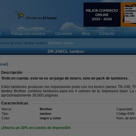
¡Recibe en
24 horas
!
s
Trabaja con nosotros
Opiniones
Blog
Contacto
rencia de toner
Brother tambor
DR-248CL tambor
DR-248CL tambor
inal)
Descripción
Tenlo en cuenta: este no es un juego de toners, sino un pack de tambores.
Estos tambores producen las impresiones junto con los toners (series TN-248, 
tambor Brother contiene tambores para los 4 colores de tu impresora láser. La
aproximadamente 30.000 páginas.
Características
Marca:
Brother
Capacidad:
Tipo:
tambor
Código EAN:
Color:
negro y color
Núm. de item
¡Ahorra un
30%
en costes de impresión!