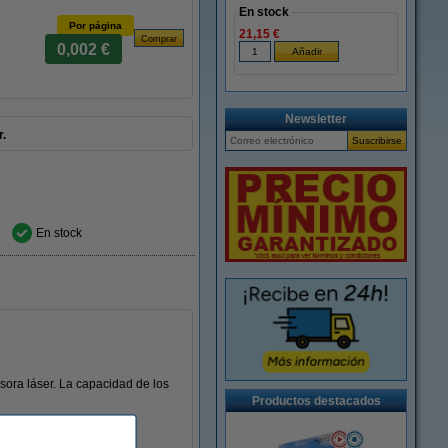
En stock
Por página
21,15 €
0,002 €
Newsletter
r.
En stock
sora láser. La capacidad de los
Productos destacados
cuerdo con los más altos