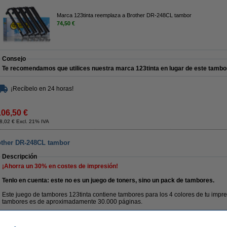
Marca 123tinta reemplaza a Brother DR-248CL tambor
74,50 €
Consejo
Te recomendamos que utilices nuestra marca 123tinta en lugar de este tambo
¡Recíbelo en 24 horas!
106,50 €
8,02 € Excl. 21% IVA
other DR-248CL tambor
Descripción
¡Ahorra un
30%
en costes de impresión!
Tenlo en cuenta: este no es un juego de toners, sino un pack de tambores.
Este juego de tambores 123tinta contiene tambores para los 4 colores de tu impre
tambores es de aproximadamente 30.000 páginas.
Producido por nuestro fabricante certificado por la norma ISO9001 (es decir, de a
estándares de calidad).