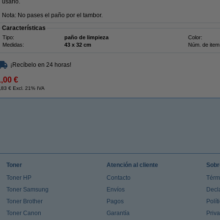
usarlo.
Nota: No pases el paño por el tambor.
Características
Tipo:
paño de limpieza
Color:
Medidas:
43 x 32 cm
Núm. de item
¡Recíbelo en 24 horas!
1,00 €
,83 € Excl. 21% IVA
Toner
Atención al cliente
Sobr
Toner HP
Contacto
Térm
Toner Samsung
Envíos
Decl
Toner Brother
Pagos
Polít
Toner Canon
Garantía
Priv