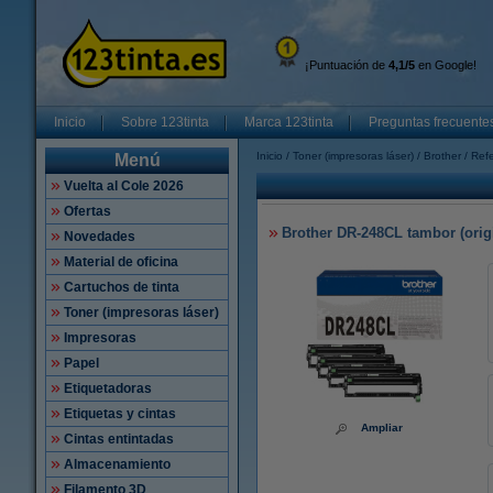
¡Puntuación de
4,1/5
en Google!
Inicio
Sobre 123tinta
Marca 123tinta
Preguntas frecuente
Inicio
Toner (impresoras láser)
Brother
Refe
Menú
Vuelta al Cole 2026
Ofertas
Brother DR-248CL tambor (orig
Novedades
Material de oficina
Cartuchos de tinta
Toner (impresoras láser)
Impresoras
Papel
Etiquetadoras
Etiquetas y cintas
Ampliar
Cintas entintadas
Almacenamiento
Filamento 3D