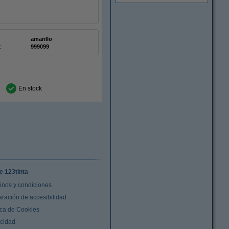
amarillo
:
999099
En stock
e 123tinta
inos y condiciones
aración de accesibilidad
ica de Cookies
acidad