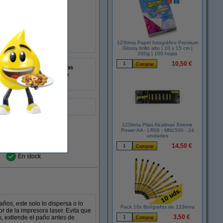
 TN-249).
123tinta Papel fotográfico Premium
Glossy brillo alto | 10 x 15 cm |
260g | 100 hojas
10,50 €
± 30.000 páginas
8718237116099
:
051441
sión de Brother.
123tinta Pilas Alcalinas Xtreme
Power AA - LR06 - MN1500 - 24
unidades
14,50 €
En stock
años, este solo lo dispersa o lo
Pack 10x Bolígrafos de 123tinta
or de la impresora laser. Evita que
3,50 €
s, extiende el paño antes de