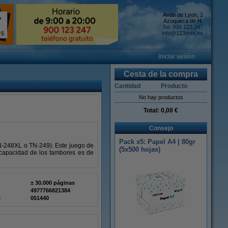
Avda de Lyon, 2
Azuqueca de H.
Tel: 900 123 247
info@123tinta.es
Iniciar sesión
Cesta de la compra
Cantidad
Producto
No hay productos
Total:
0,00 €
Consejo
Pack x5: Papel A4 | 80gr
TN-248XL o TN-249). Este juego de
(5x500 hojas)
 capacidad de los tambores es de
± 30.000 páginas
4977766821384
:
051440