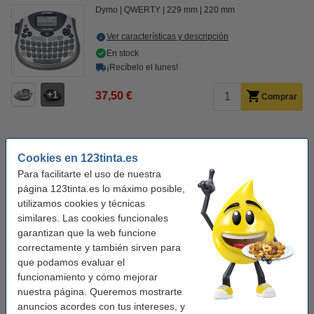
Dymo
QWERTY
229 mm
220 mm
Ver características y descripción
En stock
¡Recíbelo el lunes!
1
37,50 €
Comprar
Consejo: añade más cintas
Cookies en 123tinta.es
Dymo S0721510 / 91200 cinta papel blanco 12 mm (marca
Para facilitarte el uso de nuestra
123tinta)
5,50 €
página 123tinta.es lo máximo posible,
Dymo S0721510/91200 cinta papel blanco 12 mm (marca
utilizamos cookies y técnicas
123tinta) | Pack 5 uds
similares. Las cookies funcionales
18,50 €
garantizan que la web funcione
Dymo S0721530 / 12267 cinta de plástico transparente 12
correctamente y también sirven para
mm (marca 123tinta)
que podamos evaluar el
4,50 €
funcionamiento y cómo mejorar
Dymo S0721610 / 91201 cinta de plástico blanca 12 mm
nuestra página. Queremos mostrarte
(marca 123tinta)
4,50 €
anuncios acordes con tus intereses, y