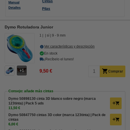
Cintas
Manual
Detalles
Pilas
Dymo Rotuladora Junior
1
sí
9 - 9 mm
Ver características y descripción
En stock
¡Recíbelo el lunes!
1
9,50 €
Comprar
Consejo: añade más cintas
Dymo S0898130 cinta 3D blanco sobre negro (marca
123tinta) | Pack 5 uds
11,50 €
Dymo S0847750 cintas 3D color (marca 123tinta) | Pack de
cintas
6,00 €