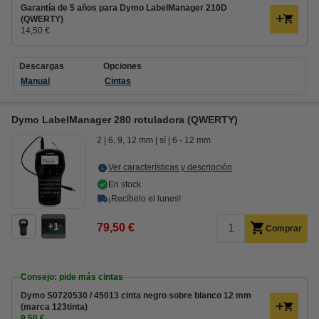
Garantía de 5 años para Dymo LabelManager 210D
(QWERTY)
14,50 €
Descargas
Opciones
Manual
Cintas
Dymo LabelManager 280 rotuladora (QWERTY)
2
6, 9, 12 mm
sí
6 - 12 mm
Ver características y descripción
En stock
¡Recíbelo el lunes!
1
79,50 €
Comprar
Consejo: pide más cintas
Dymo S0720530 / 45013 cinta negro sobre blanco 12 mm
(marca 123tinta)
9,50 €