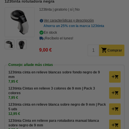
123tinta rotuladora negra
123tinta
giratorio
sí
No
Ver características y descripción
Ahorra un
25%
con la marca 123tinta
En stock
¡Recíbelo el lunes!
9,00 €
Comprar
Consejo: añade más cintas
123tinta cinta en relieve blancas sobre fondo negro de 9
mm
7,95 €
123tinta Cintas en relieve 3 colores de 9 mm | Pack 3
colores
7,95 €
123tinta cinta en relieve blanca sobre negro de 9 mm | Pack
5 uds
12,95 €
123tinta Cinta en relieve para rotuladora manual blanca
sobre negro de 9 mm