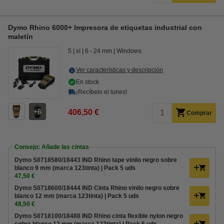
Dymo Rhino 6000+ Impresora de etiquetas industrial con
maletín
5
sí
6 - 24 mm
Windows
Ver características y descripción
En stock
¡Recíbelo el lunes!
6
406,50 €
Comprar
Consejo: Añade las cintas
Dymo S0718580/18443 IND Rhino tape vinilo negro sobre
blanco 9 mm (marca 123tinta) | Pack 5 uds
47,50 €
Dymo S0718600/18444 IND Cinta Rhino vinilo negro sobre
blanco 12 mm (marca 123tinta) | Pack 5 uds
48,50 €
Dymo S0718100/18488 IND Rhino cinta flexible nylon negro