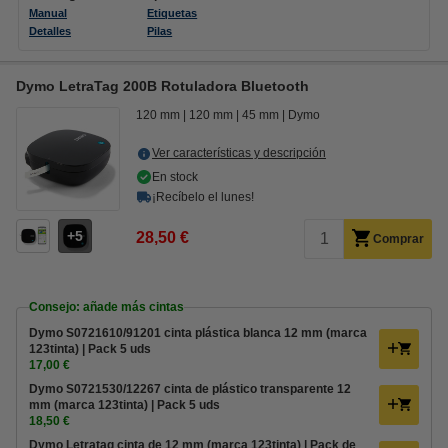
Manual
Etiquetas
Detalles
Pilas
Dymo LetraTag 200B Rotuladora Bluetooth
120 mm
120 mm
45 mm
Dymo
Ver características y descripción
En stock
¡Recíbelo el lunes!
5
28,50 €
Comprar
Consejo: añade más cintas
Dymo S0721610/91201 cinta plástica blanca 12 mm (marca
123tinta) | Pack 5 uds
17,00 €
Dymo S0721530/12267 cinta de plástico transparente 12
mm (marca 123tinta) | Pack 5 uds
18,50 €
Dymo Letratag cinta de 12 mm (marca 123tinta) | Pack de