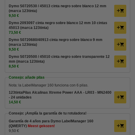
Dymo S0720530 / 45013 cinta negro sobre blanco 12 mm
(marca 123tinta)
9,50 €
Dymo 2093097 cinta negro sobre blanco 12 mm 10 cintas
45013 (marca 123tinta)
73,50 €
Dymo S0720680/40913 cinta negro sobre blanco 9 mm
(marca 123tinta)
9,50 €
Dymo S0720500 / 45010 cinta negro sobre transparente 12
mm (marca 123tinta)
8,50 €
Consejo: añade pilas
Nota: la LabelManager 160 funciona con 6 pilas.
123tintaPilas Alcalinas Xtreme Power AAA - LR03 - MN2400
- 24 unidades
14,50 €
Consejo: ¡Amplía la garantía de tu rotuladora!
Garantía de 4 años para Dymo LabelManager 160
(QWERTY)
Meest gekozen!
9,50 €