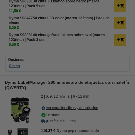
Dymo S0898130 cinta 3D blanco sobre negro (marca
123tinta) | Pack 5 uds
11,50 €
Dymo S0847750 cintas 3D color (marca 123tinta) | Pack de
cintas
6,00 €
Dymo S0898140 cinta gofrada blanca sobre azul (marca
123tinta) | Pack 3 uds
6,50 €
Opciones
Cintas
Dymo LabelManager 280 impresora de etiquetas con maletín
(QWERTY)
2
6, 9, 12 mm
sí
6 - 12 mm
Ver características y descripción
En stock
¡Recíbelo el lunes!
119,37 €
Dymo pvp recomendado
1