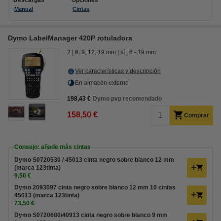
Descargas
Opciones
Manual
Cintas
Dymo LabelManager 420P rotuladora
2
6, 9, 12, 19 mm
sí
6 - 19 mm
Ver características y descripción
En almacén externo
198,43 €
Dymo pvp recomendado
2
158,50 €
Comprar
Consejo: añade más cintas
Dymo S0720530 / 45013 cinta negro sobre blanco 12 mm
(marca 123tinta)
9,50 €
Dymo 2093097 cinta negro sobre blanco 12 mm 10 cintas
45013 (marca 123tinta)
73,50 €
Dymo S0720680/40913 cinta negro sobre blanco 9 mm