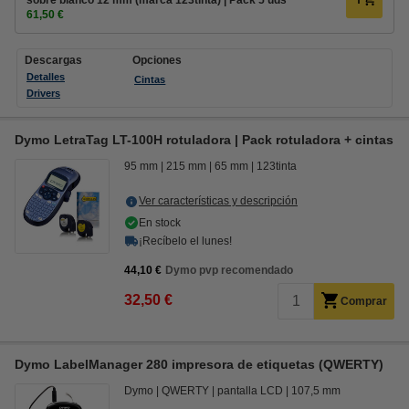
sobre blanco 12 mm (marca 123tinta) | Pack 5 uds
61,50 €
Descargas
Opciones
Detalles
Cintas
Drivers
Dymo LetraTag LT-100H rotuladora | Pack rotuladora + cintas
95 mm
215 mm
65 mm
123tinta
Ver características y descripción
En stock
¡Recíbelo el lunes!
44,10 €
Dymo pvp recomendado
32,50 €
Comprar
Dymo LabelManager 280 impresora de etiquetas (QWERTY)
Dymo
QWERTY
pantalla LCD
107,5 mm