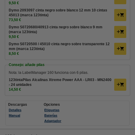
9,50 €
Dymo 2093097 cinta negro sobre blanco 12 mm 10 cintas
45013 (marca 123tinta)
73,50 €
Dymo S0720680/40913 cinta negro sobre blanco 9 mm
(marca 123tinta)
9,50 €
Dymo S0720500 / 45010 cinta negro sobre transparente 12
mm (marca 123tinta)
8,50 €
Consejo: añade pilas
Nota: la LabelManager 160 funciona con 6 pilas.
123tintaPilas Alcalinas Xtreme Power AAA - LR03 - MN2400
- 24 unidades
14,50 €
Descargas
Opciones
Detalles
Etiquetas
Manual
Baterías
Adaptador