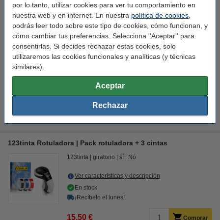
por lo tanto, utilizar cookies para ver tu comportamiento en
Consejo: añade pilas
nuestra web y en internet. En nuestra
política de cookies
,
123tinta Pilas Alcalinas Xtreme Power AA - LR06 - MN1500 -
podrás leer todo sobre este tipo de cookies, cómo funcionan, y
24 unidades
cómo cambiar tus preferencias. Selecciona ''Aceptar'' para
14,50 €
consentirlas. Si decides rechazar estas cookies, solo
utilizaremos las cookies funcionales y analíticas (y técnicas
Consejo: ¡Amplía la garantía de tu rotuladora!
similares).
Garantía de 4 años para Dymo LetraTag LT-100T (QWERTY)
5,00 €
Aceptar
Rechazar
Descargas
Opciones
Manual
Cintas
123tinta Rotuladora | Pack rotuladora + 3 cintas
123tinta
giratorio
sí
No
Ver características y descripción
En stock
¡Recíbelo el lunes!
15,50 €
Comprar