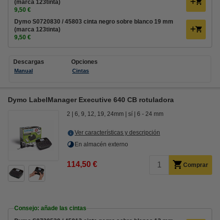
(marca 123tinta)
9,50 €
Dymo S0720830 / 45803 cinta negro sobre blanco 19 mm
(marca 123tinta)
9,50 €
Descargas
Opciones
Manual
Cintas
Dymo LabelManager Executive 640 CB rotuladora
2
6, 9, 12, 19, 24mm
sí
6 - 24 mm
Ver características y descripción
En almacén externo
114,50 €
Comprar
Consejo: añade las cintas