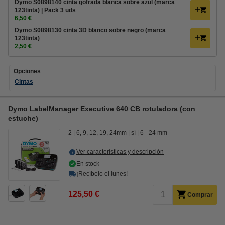
Dymo S0898140 cinta gofrada blanca sobre azul (marca
123tinta) | Pack 3 uds
6,50 €
Dymo S0898130 cinta 3D blanco sobre negro (marca
123tinta)
2,50 €
Opciones
Cintas
Dymo LabelManager Executive 640 CB rotuladora (con
estuche)
2
6, 9, 12, 19, 24mm
sí
6 - 24 mm
Ver características y descripción
En stock
¡Recíbelo el lunes!
125,50 €
Comprar