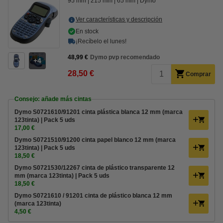
95 mm
215 mm
65 mm
Dymo
Ver características y descripción
En stock
¡Recíbelo el lunes!
48,99 €
Dymo pvp recomendado
4
28,50 €
Comprar
Consejo: añade más cintas
Dymo S0721610/91201 cinta plástica blanca 12 mm (marca
123tinta) | Pack 5 uds
17,00 €
Dymo S0721510/91200 cinta papel blanco 12 mm (marca
123tinta) | Pack 5 uds
18,50 €
Dymo S0721530/12267 cinta de plástico transparente 12
mm (marca 123tinta) | Pack 5 uds
18,50 €
Dymo S0721610 / 91201 cinta de plástico blanca 12 mm
(marca 123tinta)
4,50 €