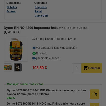
Descargas
Opciones
Detalles
Etiquetas
Drivers
Papel
Cable USB
Dymo RHINO 4200 Impresora industrial de etiquetas
(QWERTY)
175 mm
130 mm
58 mm
Dymo
Ver características y descripción
En stock
¡Recíbelo el lunes!
1
108,50 €
Comprar
Consejo: añade más cintas
Dymo S0718600 / 18444 IND Rhino cinta vinilo negro sobre
blanco 12 mm (marca 123tinta)
9,50 €
Dymo S0718600/18444 IND Cinta Rhino vinilo negro sobre