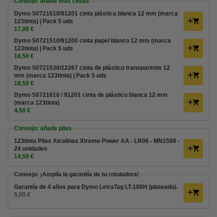
Consejo: añade más cintas
Dymo S0721610/91201 cinta plástica blanca 12 mm (marca
123tinta) | Pack 5 uds
17,00 €
Dymo S0721510/91200 cinta papel blanco 12 mm (marca
123tinta) | Pack 5 uds
18,50 €
Dymo S0721530/12267 cinta de plástico transparente 12
mm (marca 123tinta) | Pack 5 uds
18,50 €
Dymo S0721610 / 91201 cinta de plástico blanca 12 mm
(marca 123tinta)
4,50 €
Consejo: añade pilas
123tinta Pilas Alcalinas Xtreme Power AA - LR06 - MN1500 -
24 unidades
14,50 €
Consejo: ¡Amplía la garantía de tu rotuladora!
Garantía de 4 años para Dymo LetraTag LT-100H (plateada).
5,00 €