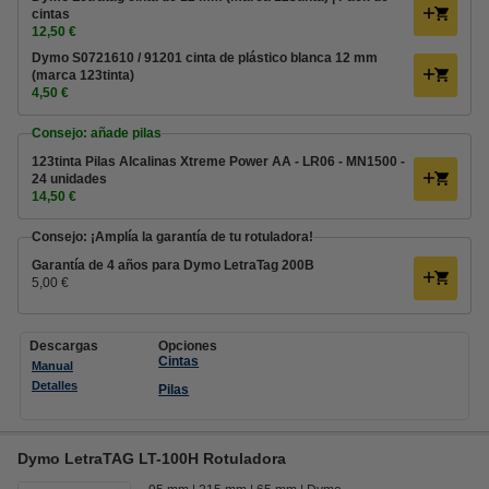
cintas
12,50 €
Dymo S0721610 / 91201 cinta de plástico blanca 12 mm
(marca 123tinta)
4,50 €
Consejo: añade pilas
123tinta Pilas Alcalinas Xtreme Power AA - LR06 - MN1500 -
24 unidades
14,50 €
Consejo: ¡Amplía la garantía de tu rotuladora!
Garantía de 4 años para Dymo LetraTag 200B
5,00 €
Descargas
Opciones
Cintas
Manual
Detalles
Pilas
Dymo LetraTAG LT-100H Rotuladora