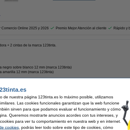
r
r Comercio Online 2025 y 2026
Premio Mejor Atención al cliente
Rápido y 
ra + 2 cintas de la marca 123tinta.
 negro sobre blanco 12 mm (marca 123tinta)
 amarilla 12 mm (marca 123tinta)
23tinta.es
m
Pantalla:
uso de nuestra página 123tinta.es lo máximo posible, utilizamos
mm
Memoria:
similares. Las cookies funcionales garantizan que la web funcione
m
Estilos impresión:
mbién sirven para que podamos evaluar el funcionamiento y cómo
nta
Símbolos:
Vel. Impresión Negro:
gina. Queremos mostrarte anuncios acordes con tus intereses, y
m
Marcos:
ar cookies para ver tu comportamiento en nuestra web y en internet.
ble metro
Impresión móvil:
Velocidad impresión:
 de cookies
, podrás leer todo sobre este tipo de cookies, cómo