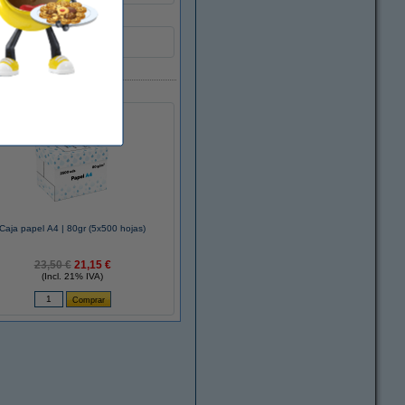
Caja papel A4 | 80gr (5x500 hojas)
23,50 €
21,15 €
(Incl. 21% IVA)