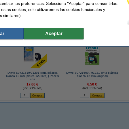
ambiar tus preferencias. Selecciona ''Aceptar'' para consentirlas.
 estas cookies, solo utilizaremos las cookies funcionales y
s similares).
 similares también han elegido estos artículos.
ar
Aceptar
Dymo S0721610/91201 cinta plástica
Dymo S0721660 / 91221 cinta plástica
blanca 12 mm (marca 123tinta) | Pack 5
blanca 12 mm (original)
uds
17,00 €
6,50 €
(Incl. 21% IVA)
(Incl. 21% IVA)