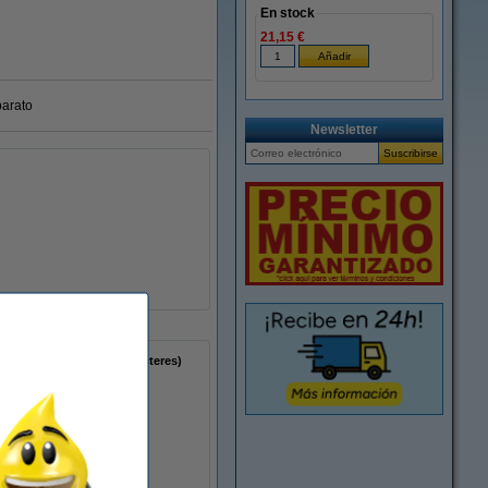
En stock
21,15 €
barato
Newsletter
pantalla LCD (13 caracteres)
-
5
195
7
8
-
7