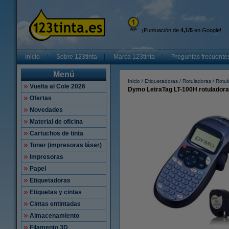
¡Puntuación de
4,1/5
en Google!
Inicio
Sobre 123tinta
Marca 123tinta
Preguntas frecuente
Menú
Inicio
Etiquetadoras
Rotuladoras
Rotu
Vuelta al Cole 2026
Dymo LetraTag LT-100H rotuladora 
Ofertas
Novedades
Material de oficina
Cartuchos de tinta
Toner (impresoras láser)
Impresoras
Papel
Etiquetadoras
Etiquetas y cintas
Cintas entintadas
Almacenamiento
Filamento 3D