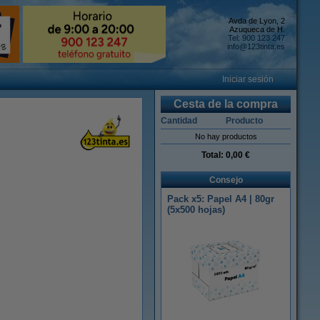
Avda de Lyon, 2
Azuqueca de H.
Tel: 900 123 247
info@123tinta.es
Iniciar sesión
Cesta de la compra
Cantidad
Producto
No hay productos
Total:
0,00 €
Consejo
Pack x5: Papel A4 | 80gr
(5x500 hojas)