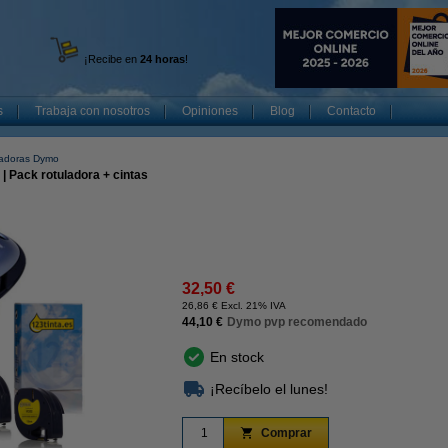
¡Recibe en
24 horas
!
s
Trabaja con nosotros
Opiniones
Blog
Contacto
ladoras Dymo
| Pack rotuladora + cintas
32,50 €
26,86 € Excl. 21% IVA
44,10 €
Dymo pvp recomendado
En stock
¡Recíbelo el lunes!
Comprar