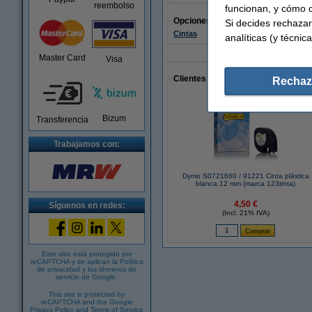
reembolso
funcionan, y cómo c
Opciones
Si decides rechazar
Cintas
analíticas (y técnica
Master Card
Visa
Clientes que han realizado compras
Rechaz
Bizum
Transferencia
Trabajamos con:
Dymo S0721660 / 91221 Cinta plástica
blanca 12 mm (marca 123tinta)
4,50 €
Síguenos en redes:
(Incl. 21% IVA)
Este sitio está protegido por
reCAPTCHA y se aplican la
Política
de privacidad
y los
términos de
servicio de Google
.
This site is protected by
reCAPTCHA and the Google
Privacy Policy
and
Terms of Service