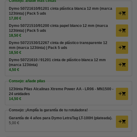
Consejo: añade más cintas
Dymo S0721610/91201 cinta plástica blanca 12 mm (marca
123tinta) | Pack 5 uds
17,00 €
Dymo S0721510/91200 cinta papel blanco 12 mm (marca
123tinta) | Pack 5 uds
18,50 €
Dymo S0721530/12267 cinta de plástico transparente 12
mm (marca 123tinta) | Pack 5 uds
18,50 €
Dymo S0721610 / 91201 cinta de plástico blanca 12 mm
(marca 123tinta)
4,50 €
Consejo: añade pilas
123tinta Pilas Alcalinas Xtreme Power AA - LR06 - MN1500 -
24 unidades
14,50 €
Consejo: ¡Amplía la garantía de tu rotuladora!
Garantía de 4 años para Dymo LetraTag LT-100H (plateada).
5,00 €