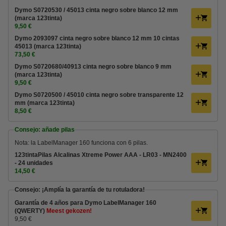
Dymo S0720530 / 45013 cinta negro sobre blanco 12 mm
(marca 123tinta)
9,50 €
Dymo 2093097 cinta negro sobre blanco 12 mm 10 cintas
45013 (marca 123tinta)
73,50 €
Dymo S0720680/40913 cinta negro sobre blanco 9 mm
(marca 123tinta)
9,50 €
Dymo S0720500 / 45010 cinta negro sobre transparente 12
mm (marca 123tinta)
8,50 €
Consejo: añade pilas
Nota: la LabelManager 160 funciona con 6 pilas.
123tintaPilas Alcalinas Xtreme Power AAA - LR03 - MN2400
- 24 unidades
14,50 €
Consejo: ¡Amplía la garantía de tu rotuladora!
Garantía de 4 años para Dymo LabelManager 160
(QWERTY)
Meest gekozen!
9,50 €