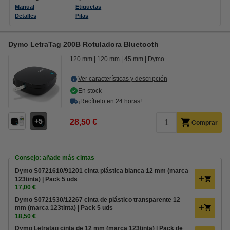
Manual
Etiquetas
Detalles
Pilas
Dymo LetraTag 200B Rotuladora Bluetooth
120 mm
120 mm
45 mm
Dymo
Ver características y descripción
En stock
¡Recíbelo en 24 horas!
5
28,50 €
Comprar
Consejo: añade más cintas
Dymo S0721610/91201 cinta plástica blanca 12 mm (marca
123tinta) | Pack 5 uds
17,00 €
Dymo S0721530/12267 cinta de plástico transparente 12
mm (marca 123tinta) | Pack 5 uds
18,50 €
Dymo Letratag cinta de 12 mm (marca 123tinta) | Pack de