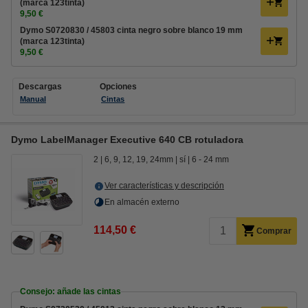
(marca 123tinta)
9,50 €
Dymo S0720830 / 45803 cinta negro sobre blanco 19 mm
(marca 123tinta)
9,50 €
Descargas
Opciones
Manual
Cintas
Dymo LabelManager Executive 640 CB rotuladora
2
6, 9, 12, 19, 24mm
sí
6 - 24 mm
Ver características y descripción
En almacén externo
114,50 €
Comprar
Consejo: añade las cintas