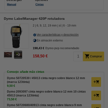
Descargas
Opciones
Manual
Cintas
Dymo LabelManager 420P rotuladora
2
6, 9, 12, 19 mm
sí
6 - 19 mm
Ver características y descripción
En almacén externo
198,43 €
Dymo pvp recomendado
2
158,50 €
Comprar
Consejo: añade más cintas
Dymo S0720530 / 45013 cinta negro sobre blanco 12 mm
(marca 123tinta)
9,50 €
Dymo 2093097 cinta negro sobre blanco 12 mm 10 cintas
45013 (marca 123tinta)
73,50 €
Dymo S0720680/40913 cinta negro sobre blanco 9 mm