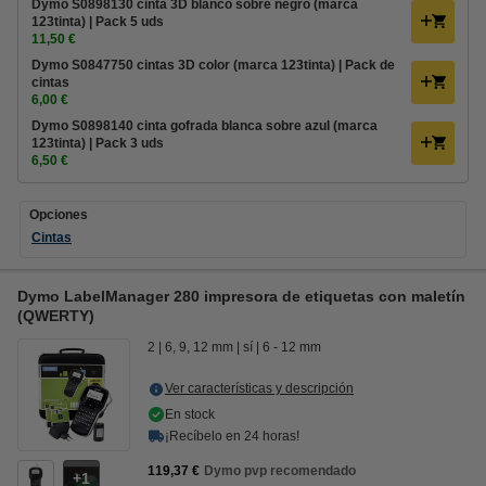
Dymo S0898130 cinta 3D blanco sobre negro (marca
123tinta) | Pack 5 uds
11,50 €
Dymo S0847750 cintas 3D color (marca 123tinta) | Pack de
cintas
6,00 €
Dymo S0898140 cinta gofrada blanca sobre azul (marca
123tinta) | Pack 3 uds
6,50 €
Opciones
Cintas
Dymo LabelManager 280 impresora de etiquetas con maletín
(QWERTY)
2
6, 9, 12 mm
sí
6 - 12 mm
Ver características y descripción
En stock
¡Recíbelo en 24 horas!
119,37 €
Dymo pvp recomendado
1