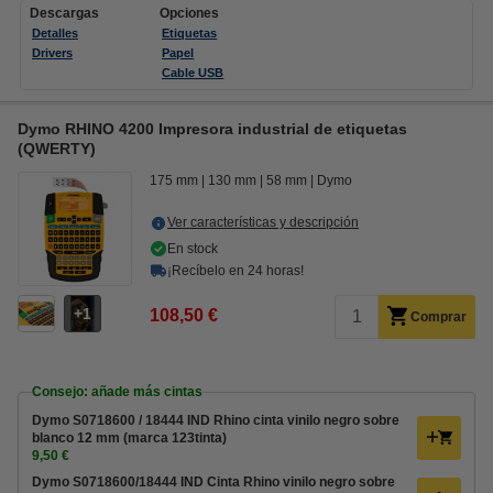
Descargas
Opciones
Detalles
Etiquetas
Drivers
Papel
Cable USB
Dymo RHINO 4200 Impresora industrial de etiquetas
(QWERTY)
175 mm
130 mm
58 mm
Dymo
Ver características y descripción
En stock
¡Recíbelo en 24 horas!
1
108,50 €
Comprar
Consejo: añade más cintas
Dymo S0718600 / 18444 IND Rhino cinta vinilo negro sobre
blanco 12 mm (marca 123tinta)
9,50 €
Dymo S0718600/18444 IND Cinta Rhino vinilo negro sobre