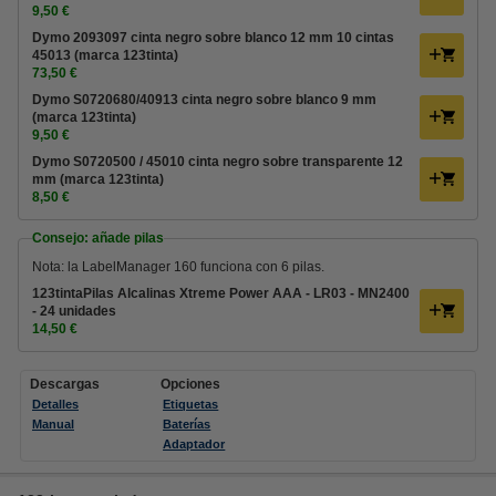
9,50 €
Dymo 2093097 cinta negro sobre blanco 12 mm 10 cintas
45013 (marca 123tinta)
73,50 €
Dymo S0720680/40913 cinta negro sobre blanco 9 mm
(marca 123tinta)
9,50 €
Dymo S0720500 / 45010 cinta negro sobre transparente 12
mm (marca 123tinta)
8,50 €
Consejo: añade pilas
Nota: la LabelManager 160 funciona con 6 pilas.
123tintaPilas Alcalinas Xtreme Power AAA - LR03 - MN2400
- 24 unidades
14,50 €
Descargas
Opciones
Detalles
Etiquetas
Manual
Baterías
Adaptador