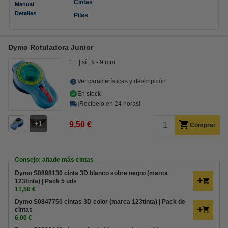
Cintas
Manual
Detalles
Pilas
Dymo Rotuladora Junior
1
sí
9 - 9 mm
Ver características y descripción
En stock
¡Recíbelo en 24 horas!
1
9,50 €
Comprar
Consejo: añade más cintas
Dymo S0898130 cinta 3D blanco sobre negro (marca
123tinta) | Pack 5 uds
11,50 €
Dymo S0847750 cintas 3D color (marca 123tinta) | Pack de
cintas
6,00 €