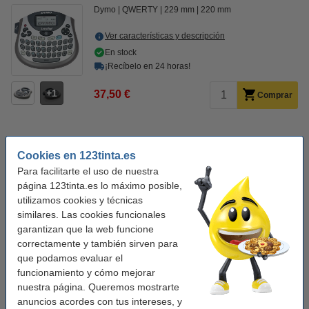
Dymo
QWERTY
229 mm
220 mm
Ver características y descripción
En stock
¡Recíbelo en 24 horas!
1
37,50 €
Comprar
Consejo: añade más cintas
Cookies en 123tinta.es
Dymo S0721510 / 91200 cinta papel blanco 12 mm (marca
Para facilitarte el uso de nuestra
123tinta)
5,50 €
página 123tinta.es lo máximo posible,
Dymo S0721510/91200 cinta papel blanco 12 mm (marca
utilizamos cookies y técnicas
123tinta) | Pack 5 uds
similares. Las cookies funcionales
18,50 €
garantizan que la web funcione
Dymo S0721530 / 12267 cinta de plástico transparente 12
correctamente y también sirven para
mm (marca 123tinta)
que podamos evaluar el
4,50 €
funcionamiento y cómo mejorar
Dymo S0721610 / 91201 cinta de plástico blanca 12 mm
nuestra página. Queremos mostrarte
(marca 123tinta)
4,50 €
anuncios acordes con tus intereses, y