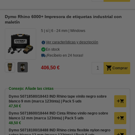
Dymo Rhino 6000+ Impresora de etiquetas industrial con
maletín
5
sí
6 - 24 mm
Windows
Ver características y descripción
En stock
¡Recíbelo en 24 horas!
6
406,50 €
Comprar
Consejo: Añade las cintas
Dymo S0718580/18443 IND Rhino tape vinilo negro sobre
blanco 9 mm (marca 123tinta) | Pack 5 uds
47,50 €
Dymo S0718600/18444 IND Cinta Rhino vinilo negro sobre
blanco 12 mm (marca 123tinta) | Pack 5 uds
48,50 €
Dymo S0718100/18488 IND Rhino cinta flexible nylon negro