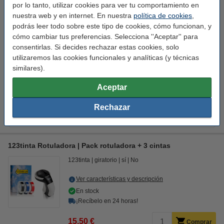
por lo tanto, utilizar cookies para ver tu comportamiento en
Consejo: añade pilas
nuestra web y en internet. En nuestra
política de cookies
,
123tinta Pilas Alcalinas Xtreme Power AA - LR06 - MN1500 -
podrás leer todo sobre este tipo de cookies, cómo funcionan, y
24 unidades
cómo cambiar tus preferencias. Selecciona ''Aceptar'' para
14,50 €
consentirlas. Si decides rechazar estas cookies, solo
utilizaremos las cookies funcionales y analíticas (y técnicas
Consejo: ¡Amplía la garantía de tu rotuladora!
similares).
Garantía de 4 años para Dymo LetraTag LT-100T (QWERTY)
5,00 €
Aceptar
Rechazar
Descargas
Opciones
Manual
Cintas
123tinta Rotuladora | Pack rotuladora + 3 cintas
123tinta
giratorio
sí
No
Ver características y descripción
En stock
¡Recíbelo en 24 horas!
15,50 €
Comprar