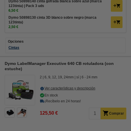
Dymo S0898140 cinta gofrada blanca sobre azul (marca
123tinta) | Pack 3 uds
6,50 €
Dymo S0898130 cinta 3D blanco sobre negro (marca
123tinta)
2,50 €
Opciones
Cintas
Dymo LabelManager Executive 640 CB rotuladora (con
estuche)
2
6, 9, 12, 19, 24mm
sí
6 - 24 mm
Ver características y descripción
En stock
¡Recíbelo en 24 horas!
125,50 €
Comprar