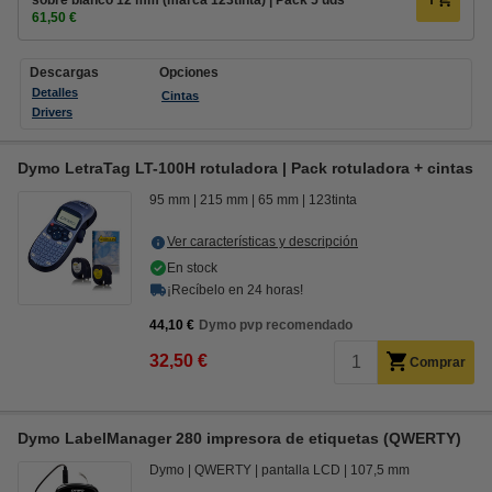
sobre blanco 12 mm (marca 123tinta) | Pack 5 uds
61,50 €
Descargas
Opciones
Detalles
Cintas
Drivers
Dymo LetraTag LT-100H rotuladora | Pack rotuladora + cintas
95 mm
215 mm
65 mm
123tinta
Ver características y descripción
En stock
¡Recíbelo en 24 horas!
44,10 €
Dymo pvp recomendado
32,50 €
Comprar
Dymo LabelManager 280 impresora de etiquetas (QWERTY)
Dymo
QWERTY
pantalla LCD
107,5 mm