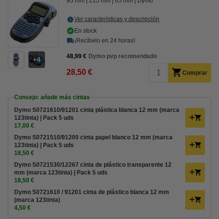
95 mm
215 mm
65 mm
Dymo
Ver características y descripción
En stock
¡Recíbelo en 24 horas!
48,99 €
Dymo pvp recomendado
4
28,50 €
Comprar
Consejo: añade más cintas
Dymo S0721610/91201 cinta plástica blanca 12 mm (marca
123tinta) | Pack 5 uds
17,00 €
Dymo S0721510/91200 cinta papel blanco 12 mm (marca
123tinta) | Pack 5 uds
18,50 €
Dymo S0721530/12267 cinta de plástico transparente 12
mm (marca 123tinta) | Pack 5 uds
18,50 €
Dymo S0721610 / 91201 cinta de plástico blanca 12 mm
(marca 123tinta)
4,50 €