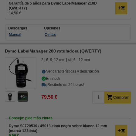
Garantía de 5 años para Dymo LabelManager 210D
(QWERTY)
14,50 €
Descargas
Opciones
Manual
Cintas
Dymo LabelManager 280 rotuladora (QWERTY)
2
6, 9, 12 mm
sí
6 - 12 mm
Ver características y descripción
En stock
¡Recíbelo en 24 horas!
1
79,50 €
Comprar
Consejo: pide más cintas
Dymo S0720530 / 45013 cinta negro sobre blanco 12 mm
(marca 123tinta)
9,50 €