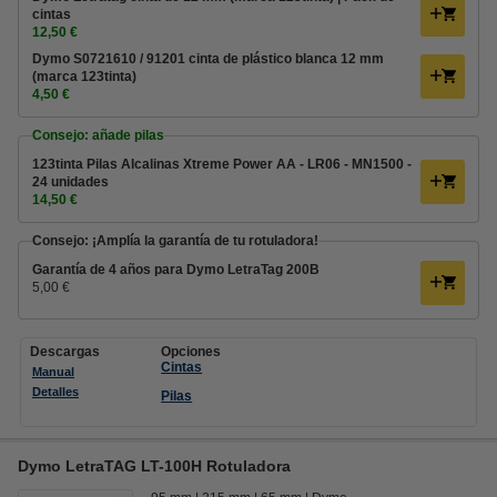
cintas
12,50 €
Dymo S0721610 / 91201 cinta de plástico blanca 12 mm
(marca 123tinta)
4,50 €
Consejo: añade pilas
123tinta Pilas Alcalinas Xtreme Power AA - LR06 - MN1500 -
24 unidades
14,50 €
Consejo: ¡Amplía la garantía de tu rotuladora!
Garantía de 4 años para Dymo LetraTag 200B
5,00 €
Descargas
Opciones
Cintas
Manual
Detalles
Pilas
Dymo LetraTAG LT-100H Rotuladora