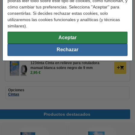
podrás leer todo sobre este tipo de cookies, cómo funcionan, y
sobre fondo negro de 9 mm
cómo cambiar tus preferencias. Selecciona ''Aceptar'' para
7,95 €
consentirlas. Si decides rechazar estas cookies, solo
utilizaremos las cookies funcionales y analíticas (y técnicas
123tinta Multipack Cintas en relieve 3 colores
de 9 mm
similares).
7,95 €
Aceptar
Pack 5x 123tinta cinta en relieve blanca sobre
negro de 9 mm
Rechazar
12,95 €
123tinta Cinta en relieve para rotuladora
manual blanca sobre negro de 9 mm
2,95 €
Opciones
Cintas
Productos destacados