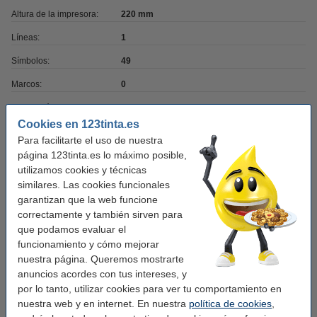
Altura de la impresora:
220 mm
Líneas:
1
Símbolos:
49
Marcos:
0
Resolución:
180
Cookies en 123tinta.es
Ancho cinta mín:
9 - 9 mm
Para facilitarte el uso de nuestra
Código de barras:
página 123tinta.es lo máximo posible,
no
utilizamos cookies y técnicas
Red:
sin
similares. Las cookies funcionales
garantizan que la web funcione
Impresión móvil:
no
correctamente y también sirven para
Fuente energía:
que podamos evaluar el
funcionamiento y cómo mejorar
Estilos impresión:
1
nuestra página. Queremos mostrarte
anuncios acordes con tus intereses, y
por lo tanto, utilizar cookies para ver tu comportamiento en
Consejo: añade más cintas
nuestra web y en internet. En nuestra
política de cookies
,
123tinta Multipack cinta en relieve blancas