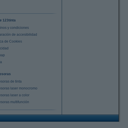
e 123tinta
inos y condiciones
aración de accesibilidad
ica de Cookies
acidad
map
da
esoras
soras de tinta
esoras laser monocromo
soras laser a color
esoras multifunción