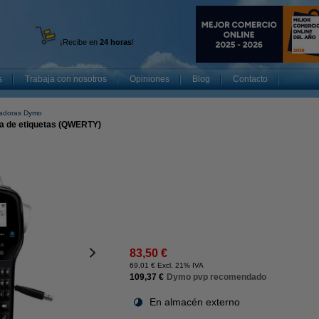
¡Recibe en
24 horas
!
s
Trabaja con nosotros
Opiniones
Blog
Contacto
ladoras Dymo
a de etiquetas (QWERTY)
83,50 €
69,01 € Excl. 21% IVA
109,37 €
Dymo pvp recomendado
En almacén externo