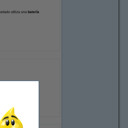
quetado utiliza una
batería