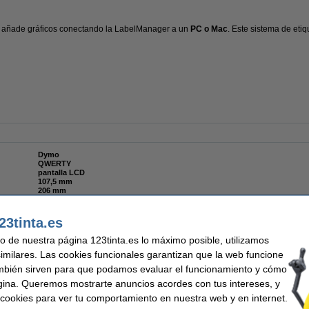
a y añade gráficos conectando la LabelManager a un
PC o Mac
. Este sistema de eti
Dymo
QWERTY
pantalla LCD
107,5 mm
206 mm
46,5 mm
variable
hasta 12 mm
23tinta.es
15 mm / seg
9 etiquetas
uso de nuestra página 123tinta.es lo máximo posible, utilizamos
7
similares. Las cookies funcionales garantizan que la web funcione
220
8
mbién sirven para que podamos evaluar el funcionamiento y cómo
batería recargable
gina. Queremos mostrarte anuncios acordes con tus intereses, y
ar cookies para ver tu comportamiento en nuestra web y en internet.