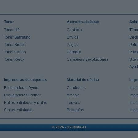
Toner
Atención al cliente
Sobr
Toner HP
Contacto
Térm
Toner Samsung
Envíos
Decl
Toner Brother
Pagos
Polít
Toner Canon
Garantía
Priv
Toner Xerox
Cambios y devoluciones
Site
Ayu
Impresoras de etiquetas
Material de oficina
Impr
Etiquetadoras Dymo
Cuadernos
Impre
Etiquetadoras Brother
Archivo
Impr
Rollos entintados y cintas
Lapices
Impre
Cintas entintadas
Boligrafos
Impr
© 2026 - 123tinta.es