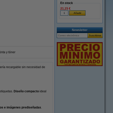
En stock
21,15 €
Ampliar
Newsletter
inta y tóner
tería recargable sin necesidad de
etiquetas.
Diseño compacto
ideal
olos e imágenes prediseñadas
.