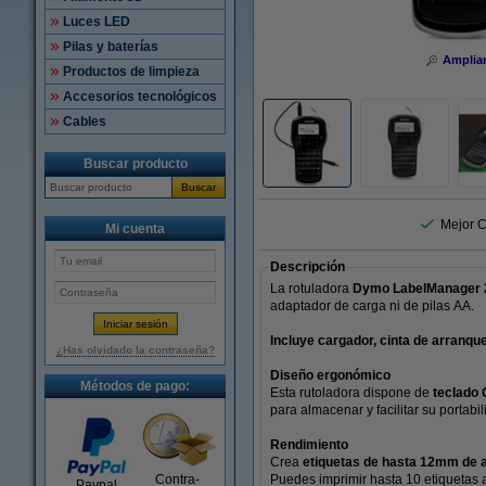
Luces LED
Pilas y baterías
Amplia
Productos de limpieza
Accesorios tecnológicos
Cables
Buscar producto
Buscar
Mejor C
Mi cuenta
Descripción
La rotuladora
Dymo LabelManager 
adaptador de carga ni de pilas AA.
Incluye cargador, cinta de arranq
¿Has olvidado la contraseña?
Diseño ergonómico
Métodos de pago:
Esta rutoladora dispone de
teclad
para almacenar y facilitar su portabil
Rendimiento
Crea
etiquetas de hasta 12mm de 
Contra-
Puedes imprimir hasta 10 etiquetas a
Paypal