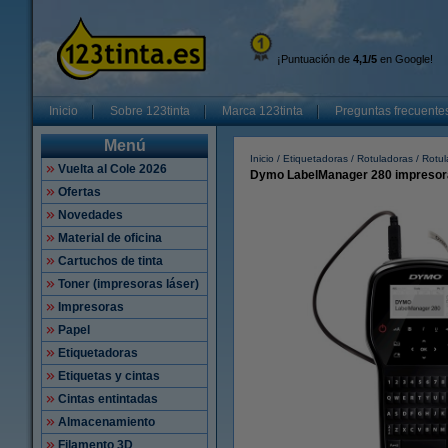
¡Puntuación de
4,1/5
en Google!
Inicio
Sobre 123tinta
Marca 123tinta
Preguntas frecuente
Menú
Inicio
Etiquetadoras
Rotuladoras
Rotu
Vuelta al Cole 2026
Dymo LabelManager 280 impresor
Ofertas
Novedades
Material de oficina
Cartuchos de tinta
Toner (impresoras láser)
Impresoras
Papel
Etiquetadoras
Etiquetas y cintas
Cintas entintadas
Almacenamiento
Filamento 3D