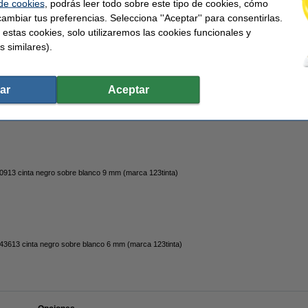
 de cookies
, podrás leer todo sobre este tipo de cookies, cómo
ambiar tus preferencias. Selecciona ''Aceptar'' para consentirlas.
5013 cinta negro sobre blanco 12 mm (marca 123tinta)
 estas cookies, solo utilizaremos las cookies funcionales y
s similares).
ar
Aceptar
a negro sobre blanco 12 mm 10 cintas 45013 (marca 123tinta)
13 cinta negro sobre blanco 9 mm (marca 123tinta)
3613 cinta negro sobre blanco 6 mm (marca 123tinta)