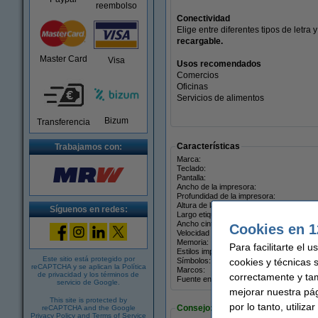
reembolso
Conectividad
Elige entre diferentes tipos de letr
recargable.
Master Card
Visa
Usos recomendados
Comercios
Oficinas
Servicios de alimentos
Bizum
Transferencia
Características
Trabajamos con:
Marca:
Teclado:
Pantalla:
Ancho de la impresora:
Profundidad de la impresora:
Altura de la impresora:
Síguenos en redes:
Largo etiquetas:
Ancho cinta:
Cookies en 1
Velocidad impresión:
Memoria:
Para facilitarte el 
Estilos impresión:
Este sitio está protegido por
cookies y técnicas 
Símbolos:
reCAPTCHA y se aplican la
Política
Marcos:
de privacidad
y los
términos de
correctamente y ta
Fuente energía:
servicio de Google
.
mejorar nuestra pá
This site is protected by
por lo tanto, utiliz
Consejo: añade más cintas
reCAPTCHA and the Google
Privacy Policy
and
Terms of Service