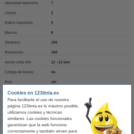
Velocidad impresión:
7
Líneas:
2
Estilos impresión:
5
Marcos:
8
Símbolos:
195
Resolución:
160
Ancho cinta mín:
12 - 12 mm
Código de barras:
no
Red:
sin
Fuente energía:
4 x Pilas AA (excl.)
Cookies en 123tinta.es
Para facilitarte el uso de nuestra
página 123tinta.es lo máximo posible,
Alternativa
utilizamos cookies y técnicas
similares. Las cookies funcionales
Brother PT-H101C rotuladora
garantizan que la web funcione
20,50 €
correctamente y también sirven para