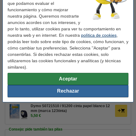
que podamos evaluar el
Consejo: pide más etiquetas
funcionamiento y cómo mejorar
nuestra página. Queremos mostrarte
Dymo S0721610/91201 cinta plástica blanca 12
anuncios acordes con tus intereses, y
mm (marca 123tinta) | Pack 5 uds
17,00 €
por lo tanto, utilizar cookies para ver tu comportamiento en
nuestra web y en internet. En nuestra
política de cookies
,
Dymo S0721510/91200 cinta papel blanco 12
podrás leer todo sobre este tipo de cookies, cómo funcionan, y
mm (marca 123tinta) | Pack 5 uds
cómo cambiar tus preferencias. Selecciona ''Aceptar'' para
18,50 €
consentirlas. Si decides rechazar estas cookies, solo
utilizaremos las cookies funcionales y analíticas (y técnicas
Dymo S0721610 / 91201 cinta de plástico
similares).
blanca 12 mm (marca 123tinta)
4,50 €
Aceptar
Dymo S0721530 / 12267 cinta de plástico
transparente 12 mm (marca 123tinta)
Rechazar
4,50 €
Dymo S0721510 / 91200 cinta papel blanco 12
mm (marca 123tinta)
5,50 €
Consejo: pide también las pilas