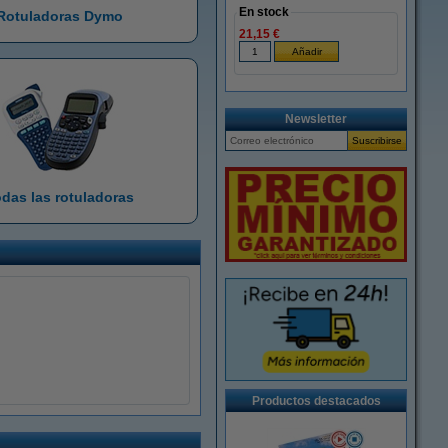
En stock
Rotuladoras Dymo
21,15 €
Newsletter
das las rotuladoras
Productos destacados