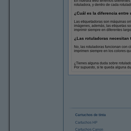
En nuestra web tenemos diferentes 
rotuladora, y dentro de cada rotula
¿Cuál es la diferencia entre
Cintas
Las etiquetadoras son máquinas ori
imágenes, además, las etiquetas son
imprimir siempre en diferentes largo
¿Las rotuladoras necesitan 
No, las rotuladoras funcionan con ci
imprimen siempre en los colores que
¿Tienes alguna duda sobre rotulad
Por supuesto, si te queda alguna d
Cartuchos de tinta
Cartuchos HP
Cartuchos Canon