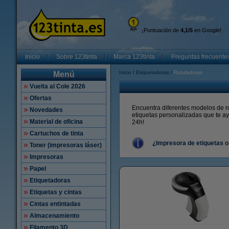
¡Puntuación de
4,1/5
en Google!
Inicio
Sobre 123tinta
Marca 123tinta
Preguntas frecuente
Inicio
Etiquetadoras
Rotuladoras
Menú
Vuelta al Cole 2026
Ofertas
Encuentra diferentes modelos de r
Novedades
etiquetas personalizadas que te a
Material de oficina
24h!
Cartuchos de tinta
¿Impresora de etiquetas o
Toner (impresoras láser)
Impresoras
Papel
Etiquetadoras
Etiquetas y cintas
Cintas entintadas
Almacenamiento
Filamento 3D