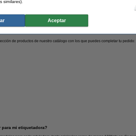
s similares).
tienes que tener claro el uso que le vas a dar para saber qué tipo de rotuladora es
adoras portátiles, las rotuladoras de sobremesa o las rotuladoras industriales.
ás comunes. Gracias a su uso sencillo y a su diseño portátil podrás imprimir todas
ar
Aceptar
ficina en cualquier lugar.
 para ti
lección de productos de nuestro catálogo con los que puedes completar tu pedido:
 para mi etiquetadora?