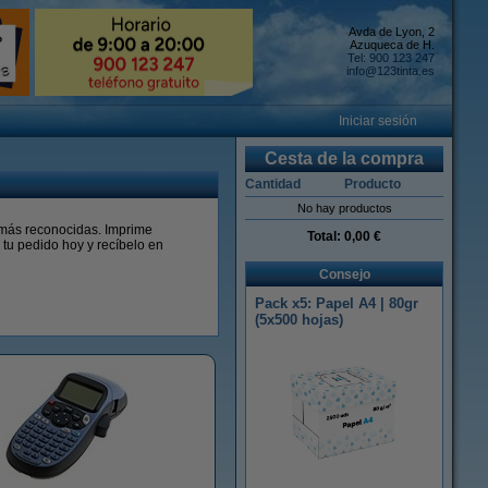
Avda de Lyon, 2
Azuqueca de H.
Tel: 900 123 247
info@123tinta.es
Iniciar sesión
Cesta de la compra
Cantidad
Producto
No hay productos
s más reconocidas. Imprime
Total:
0,00 €
tu pedido hoy y recíbelo en
Consejo
Pack x5: Papel A4 | 80gr
(5x500 hojas)