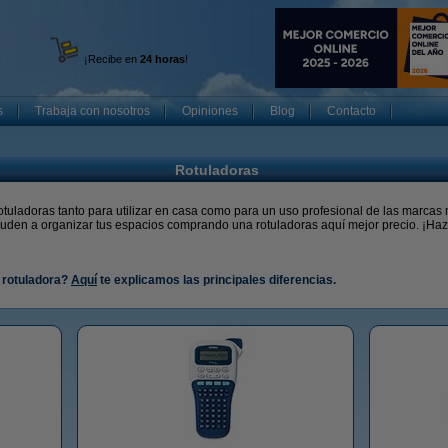
¡Recibe en
24 horas
!
s
Trabaja con nosotros
Opiniones
Blog
Contacto
Rotuladoras
otuladoras tanto para utilizar en casa como para un uso profesional de las marca
yuden a organizar tus espacios comprando una rotuladoras aquí mejor precio. ¡Haz 
 rotuladora?
Aquí
te explicamos las principales diferencias.