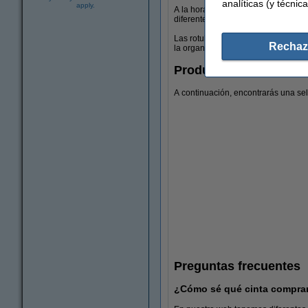
analíticas (y técnica
apply.
A la hora de comprar una rotuladora 
diferentes categorías como las rotul
Las rotuladoras portátiles son las m
Rechaz
la organización de tu hogar o de tu o
Productos interesantes
A continuación, encontrarás una se
Preguntas frecuentes
¿Cómo sé qué cinta comprar