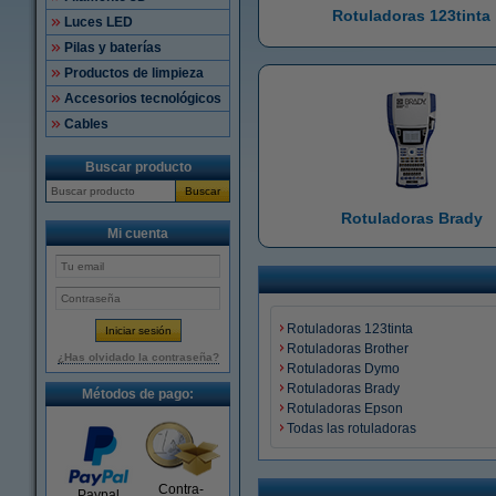
Rotuladoras 123tinta
Luces LED
Pilas y baterías
Productos de limpieza
Accesorios tecnológicos
Cables
Buscar producto
Buscar
Rotuladoras Brady
Mi cuenta
Rotuladoras 123tinta
Rotuladoras Brother
¿Has olvidado la contraseña?
Rotuladoras Dymo
Rotuladoras Brady
Métodos de pago:
Rotuladoras Epson
Todas las rotuladoras
Contra-
Paypal