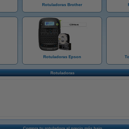
Rotuladoras Brother
Rotuladoras Epson
To
Rotuladoras
Compra tu rotuladora al precio más bajo