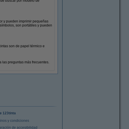
uede buscar por modelo de
Carpetas de anillas
dor y pueden imprimir pequeñas
símbolos, son portátiles y pueden
cintas son de papel térmico e
 las preguntas más frecuentes.
e 123tinta
inos y condiciones
aración de accesibilidad