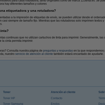
modelos para cada rotuladora, tanto originales como de marca 123tinta.es. Se p
dora hay diferentes tamaños y colores
 una etiquetadora y una rotuladora?
Pilas y baterías
Memorias USB
entadas a la impresión de etiquetas de envío, se pueden utilizar desde el ordena
 casi siempre de tamaño fijo. Mientras que las rotuladoras solo imprimen textos y 
s.
tinta?
ntas continuas que no utilizan cartuchos de tinta para imprimir. Generalmente, las 
 la cinta permita imprimir.
oras? Consulta nuestra página de
preguntas y respuestas
en la que respondemos a
uda, nuestro
servicio de atención al cliente
también estará encantado de ayudarte.
Toner
Atención al cliente
Sobr
Toner HP
Contacto
Térm
Toner Samsung
Envíos
Decl