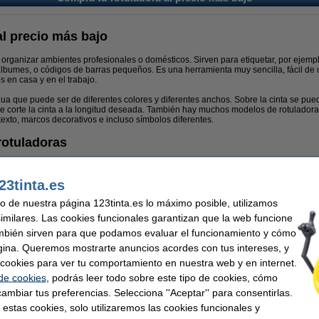
al precio más bajo
 organizar ambientes profesionales o domésticos. Sirven para etiquetar, por ejemplo
álbumes, o códigos de barras pequeños. Es una herramienta muy sencilla, fácil de 
 en casa y en el trabajo.
nua que puede ser de diferentes colores y diferentes anchos. Sobre la cinta se pued
se corte la cinta a la longitud deseada. También hay muchos modelos de rotuladora
texto, marcos decorativos e incluso símbolos diferentes.
 rotuladoras
 teclado y una pantalla que permiten escribir e ir comprobando el texto antes de im
guardar diseños de etiquetas para poder reimprimirlas siempre que sea necesari
23tinta.es
simples para uso individual, modelos de sobremesa para PC, e incluso modelos ind
uso de nuestra página 123tinta.es lo máximo posible, utilizamos
en:
similares. Las cookies funcionales garantizan que la web funcione
quier sitio.
mbién sirven para que podamos evaluar el funcionamiento y cómo
s breves.
gina. Queremos mostrarte anuncios acordes con tus intereses, y
tes largos.
ar cookies para ver tu comportamiento en nuestra web y en internet.
erentes modelos de
rotuladoras Brother
o
rotuladoras Dymo
para imprimir etiquetas f
 de cookies
, podrás leer todo sobre este tipo de cookies, cómo
 Además, no necesitan tinta para imprimir por lo que solo necesitan las cintas par
ambiar tus preferencias. Selecciona ''Aceptar'' para consentirlas.
r según tus necesidades?
 estas cookies, solo utilizaremos las cookies funcionales y