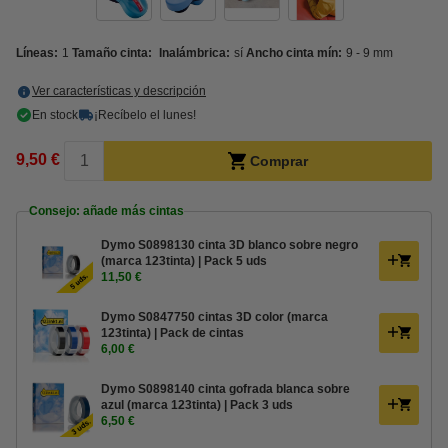
Líneas:
1
Tamaño cinta:
Inalámbrica:
sí
Ancho cinta mín:
9 - 9 mm
Ver características y descripción
En stock
¡Recíbelo el lunes!
9,50 €
Comprar
Consejo: añade más cintas
Dymo S0898130 cinta 3D blanco sobre negro
(marca 123tinta) | Pack 5 uds
11,50 €
Dymo S0847750 cintas 3D color (marca
123tinta) | Pack de cintas
6,00 €
Dymo S0898140 cinta gofrada blanca sobre
azul (marca 123tinta) | Pack 3 uds
6,50 €