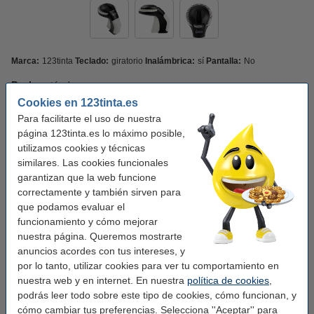
Marca:
123tinta
Teclado:
giratorio
Inalámbrica:
sí
Pantalla:
No
Pack:
estándar
Cookies en 123tinta.es
Incluye cintas de color
estándar
Para facilitarte el uso de nuestra
página 123tinta.es lo máximo posible,
utilizamos cookies y técnicas
Ver características y descripción
Ahorra un
25%
con la marca 123tinta
similares. Las cookies funcionales
garantizan que la web funcione
En stock
¡Recíbelo el lunes!
correctamente y también sirven para
que podamos evaluar el
9,00 €
Comprar
funcionamiento y cómo mejorar
nuestra página. Queremos mostrarte
Consejo: añade más cintas
anuncios acordes con tus intereses, y
por lo tanto, utilizar cookies para ver tu comportamiento en
123tinta cinta en relieve blancas sobre fondo
negro de 9 mm
nuestra web y en internet. En nuestra
política de cookies
,
7,95 €
podrás leer todo sobre este tipo de cookies, cómo funcionan, y
cómo cambiar tus preferencias. Selecciona ''Aceptar'' para