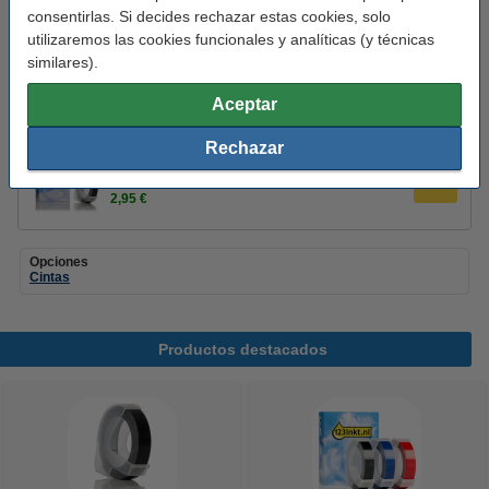
123tinta Cintas en relieve 3 colores de 9 mm |
consentirlas. Si decides rechazar estas cookies, solo
Pack 3 colores
utilizaremos las cookies funcionales y analíticas (y técnicas
7,95 €
similares).
123tinta cinta en relieve blanca sobre negro de
Aceptar
9 mm | Pack 5 uds
12,95 €
Rechazar
123tinta Cinta en relieve para rotuladora
manual blanca sobre negro de 9 mm
2,95 €
Opciones
Cintas
Productos destacados