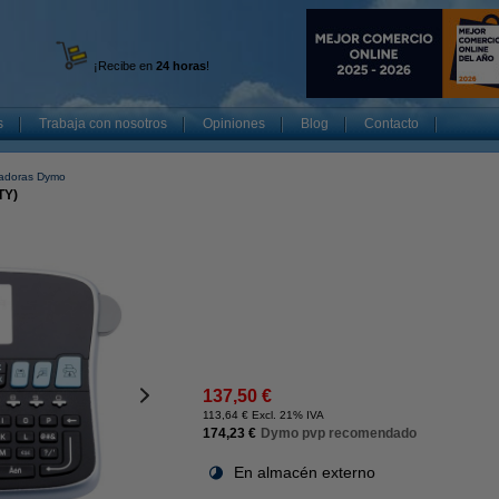
¡Recibe en
24 horas
!
s
Trabaja con nosotros
Opiniones
Blog
Contacto
ladoras Dymo
TY)
137,50 €
113,64 € Excl. 21% IVA
174,23 €
Dymo pvp recomendado
En almacén externo