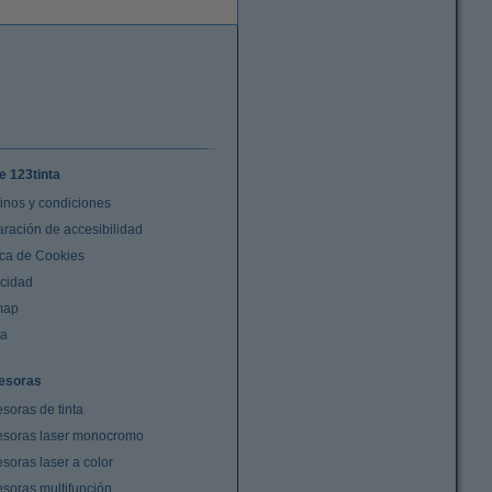
e 123tinta
inos y condiciones
aración de accesibilidad
ica de Cookies
acidad
map
da
esoras
soras de tinta
esoras laser monocromo
soras laser a color
esoras multifunción