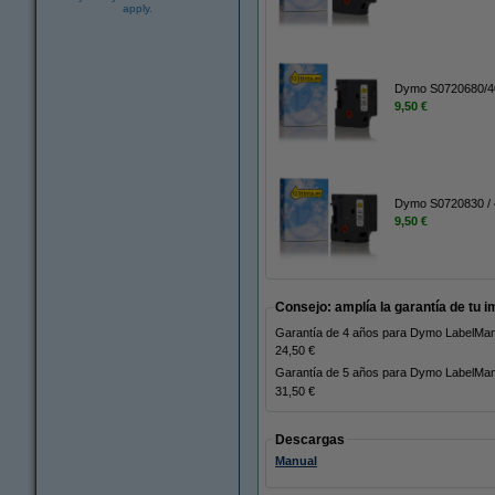
apply.
Dymo S0720680/409
9,50 €
Dymo S0720830 / 4
9,50 €
Consejo: amplía la garantía de tu 
Garantía de 4 años para Dymo LabelM
24,50 €
Garantía de 5 años para Dymo LabelM
31,50 €
Descargas
Manual