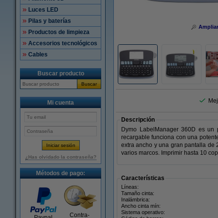
Luces LED
Pilas y baterías
Amplia
Productos de limpieza
Accesorios tecnológicos
Cables
Buscar producto
Buscar
Mej
Mi cuenta
Descripción
Dymo LabelManager 360D es un prác
recargable funciona con una potente 
extra ancho y una gran pantalla de 2 
varios marcos. Imprimir hasta 10 cop
¿Has olvidado la contraseña?
Métodos de pago:
Características
Líneas:
Tamaño cinta:
Inalámbrica:
Ancho cinta mín:
Sistema operativo:
Contra-
Paypal