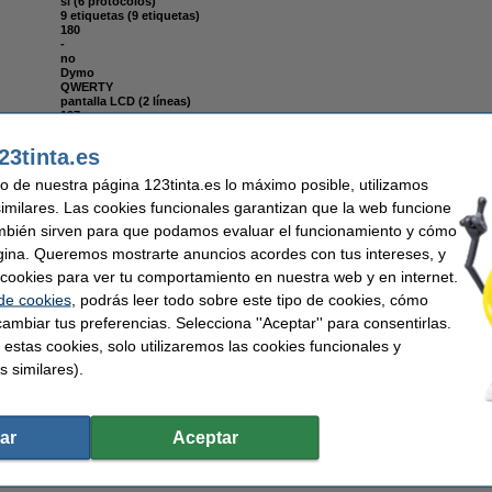
sí (6 protocolos)
9 etiquetas (9 etiquetas)
180
-
no
Dymo
QWERTY
pantalla LCD (2 líneas)
197 mm
150 mm
71 mm
23tinta.es
12 mm / seg
hasta 19 mm
uso de nuestra página 123tinta.es lo máximo posible, utilizamos
variable
8
similares. Las cookies funcionales garantizan que la web funcione
-
mbién sirven para que podamos evaluar el funcionamiento y cómo
8
batería li-ion
gina. Queremos mostrarte anuncios acordes con tus intereses, y
ar cookies para ver tu comportamiento en nuestra web y en internet.
 de cookies
, podrás leer todo sobre este tipo de cookies, cómo
ambiar tus preferencias. Selecciona ''Aceptar'' para consentirlas.
 estas cookies, solo utilizaremos las cookies funcionales y
5013 cinta negro sobre blanco 12 mm (marca 123tinta)
s similares).
ar
Aceptar
a negro sobre blanco 12 mm 10 cintas 45013 (marca 123tinta)