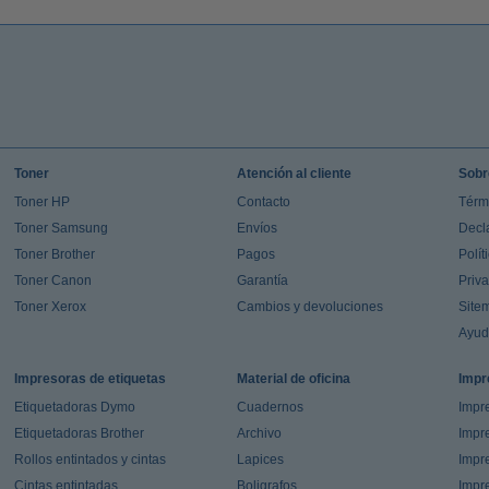
Toner
Atención al cliente
Sobr
Toner HP
Contacto
Térm
Toner Samsung
Envíos
Decl
Toner Brother
Pagos
Polít
Toner Canon
Garantía
Priv
Toner Xerox
Cambios y devoluciones
Site
Ayu
Impresoras de etiquetas
Material de oficina
Impr
Etiquetadoras Dymo
Cuadernos
Impre
Etiquetadoras Brother
Archivo
Impr
Rollos entintados y cintas
Lapices
Impre
Cintas entintadas
Boligrafos
Impr