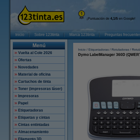
¡Puntuación de
4,1/5
en Google!
Inicio
Sobre 123tinta
Marca 123tinta
Preguntas frecuente
Menú
Inicio
Etiquetadoras
Rotuladoras
Rotu
Vuelta al Cole 2026
Dymo LabelManager 360D (QWER
Ofertas
Novedades
Material de oficina
Cartuchos de tinta
Toner (impresoras láser)
Impresoras
Papel
Etiquetadoras
Etiquetas y cintas
Cintas entintadas
Almacenamiento
Filamento 3D