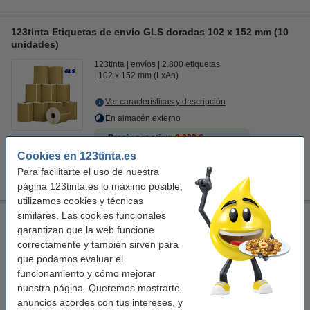
123tinta Etiquetas de envío GLS doradas 102 x 152 mm (10
unidades)
123tinta
envíos
2.800 etiquetas
102 x 152 mm (LxAn)
Ver características y descripción
En almacén externo
Precio por etiqu
0,032 €
Cookies en 123tinta.es
89,50 €
Comprar
Para facilitarte el uso de nuestra
página 123tinta.es lo máximo posible,
utilizamos cookies y técnicas
similares. Las cookies funcionales
123tinta Etiquetas de envío GLS color rosa 102 x 152 mm |
garantizan que la web funcione
Pack 10 uds
correctamente y también sirven para
123tinta
envíos
2.800 etiquetas
que podamos evaluar el
102 x 152 mm (LxAn)
funcionamiento y cómo mejorar
nuestra página. Queremos mostrarte
Ver características y descripción
anuncios acordes con tus intereses, y
En almacén externo