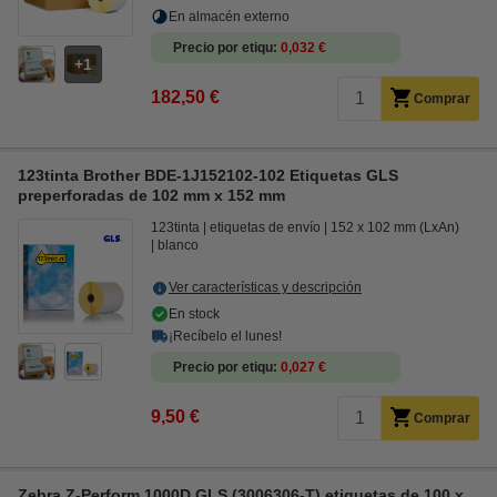
En almacén externo
Precio por etiqu
0,032 €
1
182,50 €
Comprar
123tinta Brother BDE-1J152102-102 Etiquetas GLS
preperforadas de 102 mm x 152 mm
123tinta
etiquetas de envío
152 x 102 mm (LxAn)
blanco
Ver características y descripción
En stock
¡Recíbelo el lunes!
Precio por etiqu
0,027 €
9,50 €
Comprar
Zebra Z-Perform 1000D GLS (3006306-T) etiquetas de 100 x