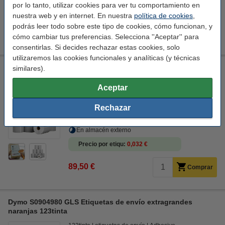
por lo tanto, utilizar cookies para ver tu comportamiento en
Precio por etiqu
0,032 €
nuestra web y en internet. En nuestra
política de cookies
,
podrás leer todo sobre este tipo de cookies, cómo funcionan, y
89,50 €
Comprar
cómo cambiar tus preferencias. Selecciona ''Aceptar'' para
consentirlas. Si decides rechazar estas cookies, solo
utilizaremos las cookies funcionales y analíticas (y técnicas
123tinta Etiquetas de envío GLS plateadas 102 x 152 mm (10
similares).
unidades)
Aceptar
123tinta
envíos
2.800 etiquetas
102 x 152 mm (LxAn)
Rechazar
Ver características y descripción
En almacén externo
Precio por etiqu
0,032 €
89,50 €
Comprar
Dymo S0904980 GLS Etiquetas de envío extragrandes
naranjas 123tinta