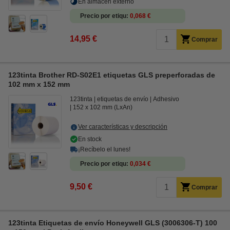
En almacén externo
Precio por etiqu
0,068 €
14,95 €
Comprar
123tinta Brother RD-S02E1 etiquetas GLS preperforadas de
102 mm x 152 mm
123tinta
etiquetas de envío
Adhesivo
152 x 102 mm (LxAn)
Ver características y descripción
En stock
¡Recíbelo el lunes!
Precio por etiqu
0,034 €
9,50 €
Comprar
123tinta Etiquetas de envío Honeywell GLS (3006306-T) 100