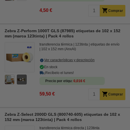
4,50 €
Comprar
Zebra Z-Perform 1000T GLS (87985) etiquetas de 102 x 152
mm (marca 123tinta) | Pack 4 rollos
transferencia térmica
123tinta
etiquetas de envío
102 x 152 mm (AnxAl)
Ver características y descripción
En stock
¡Recíbelo el lunes!
1
Precio por etiqu
0,016 €
59,50 €
Comprar
Zebra Z-Select 2000D GLS (800740-605) etiquetas de 102 x
152 mm (marca 123tinta) | Pack 4 rollos
transferencia térmica directa
123tinta