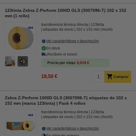
123tinta Zebra Z-Perform 1000D GLS (3007096-T) 102 x 152
mm (1 rollo)
transferencia térmica directa
123tinta
etiquetas de envío
102 x 152 mm (AnxAl)
Ver características y descripción
En stock
¡Recíbelo el lunes!
1
Precio por etiqu
0,019 €
18,50 €
Comprar
Zebra Z-Perform 1000D GLS (3007096-T) etiquetas de 102 x
152 mm (marca 123tinta) | Pack 4 rollos
transferencia térmica directa
123tinta
etiquetas de envío
102 x 152 mm (AnxAl)
Ver características y descripción
En almacén externo