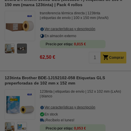
150 mm (marca 123tinta) | Pack 4 rollos
transferencia térmica directa
123tinta
etiquetas de envío
100 x 150 mm (AnxAl)
Ver características y descripción
En almacén externo
Precio por etiqu
0,015 €
1
62,50 €
Comprar
123tinta Brother BDE-1J152102-058 Etiquetas GLS
preperforadas de 102 mm x 152 mm
123tinta
etiquetas de envío
152 x 102 mm (LxAn)
blanco
Ver características y descripción
En stock
¡Recíbelo el lunes!
Precio por etiqu
0,053 €