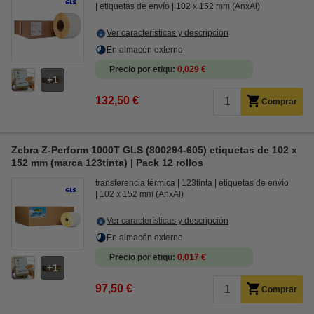
etiquetas de envío
102 x 152 mm (AnxAl)
Ver características y descripción
En almacén externo
Precio por etiqu
0,029 €
1
132,50 €
Comprar
Zebra Z-Perform 1000T GLS (800294-605) etiquetas de 102 x
152 mm (marca 123tinta) | Pack 12 rollos
transferencia térmica
123tinta
etiquetas de envío
102 x 152 mm (AnxAl)
Ver características y descripción
En almacén externo
Precio por etiqu
0,017 €
1
97,50 €
Comprar