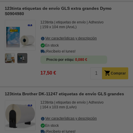
123tinta etiquetas de envío GLS extra grandes Dymo
S0904980
123tinta
etiquetas de envío
Adhesivo
159 x 104 mm (AnxL)
Ver características y descripción
En stock
¡Recíbelo el lunes!
1
Precio por etiqu
0,080 €
17,50 €
Comprar
123tinta Brother DK-11247 etiquetas de envío GLS grandes
123tinta
etiquetas de envío
Adhesivo
164 x 103 mm (LxAn)
Ver características y descripción
En stock
¡Recíbelo el lunes!