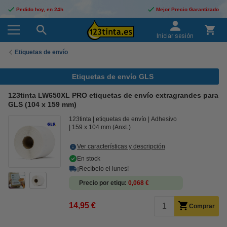
Pedido hoy, en 24h
Mejor Precio Garantizado
Iniciar sesión
Etiquetas de envío
Etiquetas de envío GLS
123tinta LW650XL PRO etiquetas de envío extragrandes para
GLS (104 x 159 mm)
123tinta
etiquetas de envío
Adhesivo
159 x 104 mm (AnxL)
Ver características y descripción
En stock
¡Recíbelo el lunes!
Precio por etiqu
0,068 €
14,95 €
Comprar