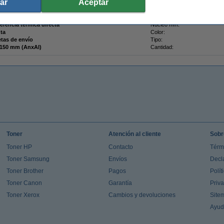
ar
Aceptar
ferencia térmica directa
Núcleo mm:
nta
Color:
etas de envío
Tipo:
100 x 150 mm (AnxAl)
Cantidad:
Toner
Atención al cliente
Sobr
Toner HP
Contacto
Térm
Toner Samsung
Envíos
Decl
Toner Brother
Pagos
Polít
Toner Canon
Garantía
Priv
Toner Xerox
Cambios y devoluciones
Site
Ayu