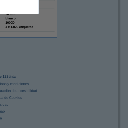
76 mm
blanco
1000D
4 x 1.020 etiquetas
e 123tinta
inos y condiciones
aración de accesibilidad
ica de Cookies
acidad
map
da