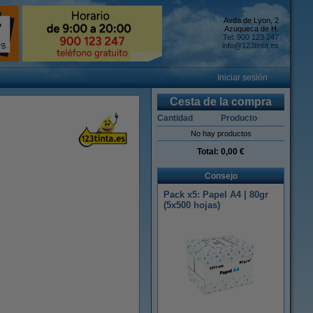
Avda de Lyon, 2
Azuqueca de H.
Tel: 900 123 247
info@123tinta.es
Iniciar sesión
Cesta de la compra
Cantidad
Producto
No hay productos
Total:
0,00 €
Consejo
Pack x5: Papel A4 | 80gr
(5x500 hojas)