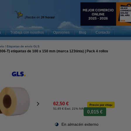
¡Recibe en
24 horas
!
s
Trabaja con nosotros
Opiniones
Blog
Contacto
vío
Etiquetas de envío GLS
6-T) etiquetas de 100 x 150 mm (marca 123tinta) | Pack 4 rollos
62,50 €
Precio por etiqu
51,65 € Excl. 21% IVA
0,015 €
En almacén externo