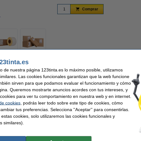
Comprar
r
Ampliar
23tinta.es
 sencilla y económica con las etiquetas de envío Zebra Z-Perform 1000D GLS de 
uso de nuestra página 123tinta.es lo máximo posible, utilizamos
Imprímelas fácilmente con su impresora de etiquetas para incluir la dirección y la 
similares. Las cookies funcionales garantizan que la web funcione
o un código de seguimiento para rastrear fácilmente cada envío. Las etiquetas se 
ermite ajustar rápidamente un envío o reutilizar los materiales de embalaje.
mbién sirven para que podamos evaluar el funcionamiento y cómo
gina. Queremos mostrarte anuncios acordes con tus intereses, y
son ideales para etiquetar paquetes y sobres para GLS. Esto garantiza que cada en
ar cookies para ver tu comportamiento en nuestra web y en internet.
as para ZT231, ZT421, ZT610, ZT620!
 de cookies
, podrás leer todo sobre este tipo de cookies, cómo
ambiar tus preferencias. Selecciona ''Aceptar'' para consentirlas.
 estas cookies, solo utilizaremos las cookies funcionales y
s similares).