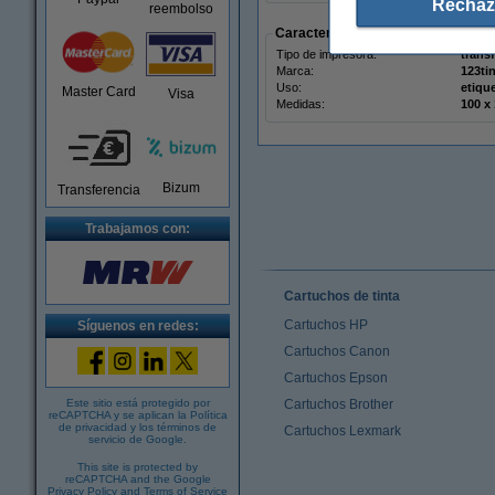
Rechaz
reembolso
Características
Tipo de impresora:
trans
Marca:
123ti
Uso:
etiqu
Master Card
Visa
Medidas:
Bizum
Transferencia
Trabajamos con:
Cartuchos de tinta
Cartuchos HP
Síguenos en redes:
Cartuchos Canon
Cartuchos Epson
Este sitio está protegido por
Cartuchos Brother
reCAPTCHA y se aplican la
Política
de privacidad
y los
términos de
Cartuchos Lexmark
servicio de Google
.
This site is protected by
reCAPTCHA and the Google
Privacy Policy
and
Terms of Service