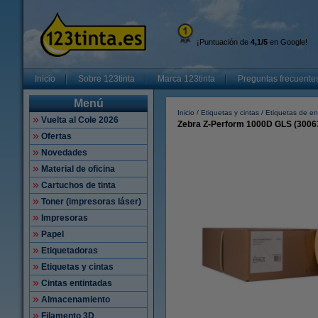
¡Puntuación de
4,1/5
en Google!
Inicio
Sobre 123tinta
Marca 123tinta
Preguntas frecuente
Menú
Inicio
Etiquetas y cintas
Etiquetas de en
Vuelta al Cole 2026
Zebra Z-Perform 1000D GLS (300630
Ofertas
Novedades
Material de oficina
Cartuchos de tinta
Toner (impresoras láser)
Impresoras
Papel
Etiquetadoras
Etiquetas y cintas
Cintas entintadas
Almacenamiento
Filamento 3D