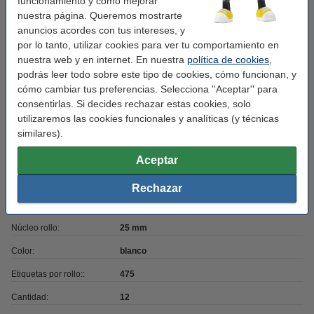
funcionamiento y cómo mejorar
✔
Calidad superior
nuestra página. Queremos mostrarte
✔
Mucho más asequible
anuncios acordes con tus intereses, y
✔
100% de garantía
por lo tanto, utilizar cookies para ver tu comportamiento en
nuestra web y en internet. En nuestra
política de cookies
,
podrás leer todo sobre este tipo de cookies, cómo funcionan, y
cómo cambiar tus preferencias. Selecciona ''Aceptar'' para
Características
consentirlas. Si decides rechazar estas cookies, solo
utilizaremos las cookies funcionales y analíticas (y técnicas
similares).
Tipo de impresora:
transferencia térmica directa
Marca:
123tinta
Aceptar
Uso:
etiquetas de envío
Rechazar
Medidas:
102 x 152 mm (AnxAl)
Núcleo rollo:
25 mm
Color:
blanco
Etiquetas por rollo::
475
Cantidad:
12