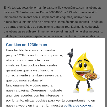
Envía tus paquetes de forma rápida, sencilla y económica con las etiquetas
de envío GLS extragrandes Dymo S0904980 de 123tinta, nueva versión.
Imprímelas fácilmente con su impresora de etiquetas, incluyendo la
dirección y la información de devolución. También puede imprimir un código
de barras o un código de seguimiento para rastrear fácilmente cada envío.
Las etiquetas se adhieren firmemente y se retiran fácilmente si es necesario.
Esto le permite ajustar rápidamente un envío o reutilizar los materiales de
embalaje.
Cookies en 123tinta.es
Para facilitarte el uso de nuestra
Las etiquetas de envío de 123tinta son ideales para etiquetar paquetes y
página 123tinta.es lo máximo posible,
sobres para GLS. Esto garantiza que cada envío tenga un aspecto
utilizamos cookies y técnicas
profesional.
similares. Las cookies funcionales
NOTA
: ¡Las etiquetas son adecuadas para LabelWriter 5XL!
garantizan que la web funcione
correctamente y también sirven para
¡Verás la diferencia en tu cartera!
que podamos evaluar el
funcionamiento y cómo mejorar
nuestra página. Queremos mostrarte
✔
Calidad superior
anuncios acordes con tus intereses, y
✔
Mucho más asequible
por lo tanto, utilizar cookies para ver tu comportamiento en
✔
100% de garantía
nuestra web y en internet. En nuestra
política de cookies
,