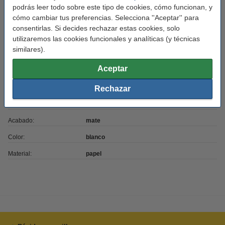
podrás leer todo sobre este tipo de cookies, cómo funcionan, y
cómo cambiar tus preferencias. Selecciona ''Aceptar'' para
consentirlas. Si decides rechazar estas cookies, solo
Características
utilizaremos las cookies funcionales y analíticas (y técnicas
similares).
Marca:
123tinta
Aceptar
Uso:
etiquetas de envío
Adherencia:
Adhesivo
Rechazar
Medidas:
159 x 104 mm (AnxL)
Acabado:
mate
Color:
blanco
Material:
papel