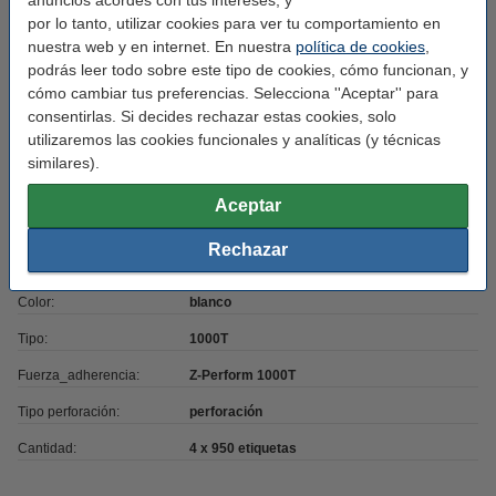
anuncios acordes con tus intereses, y
por lo tanto, utilizar cookies para ver tu comportamiento en
nuestra web y en internet. En nuestra
política de cookies
,
Características
podrás leer todo sobre este tipo de cookies, cómo funcionan, y
cómo cambiar tus preferencias. Selecciona ''Aceptar'' para
consentirlas. Si decides rechazar estas cookies, solo
Tipo de impresora:
transferencia térmica
utilizaremos las cookies funcionales y analíticas (y técnicas
Marca:
123tinta
similares).
Uso:
etiquetas de envío
Aceptar
Medidas:
102 x 152 mm (AnxAl)
Rechazar
Núcleo mm:
76 mm
Color:
blanco
Tipo:
1000T
Fuerza_adherencia:
Z-Perform 1000T
Tipo perforación:
perforación
Cantidad:
4 x 950 etiquetas