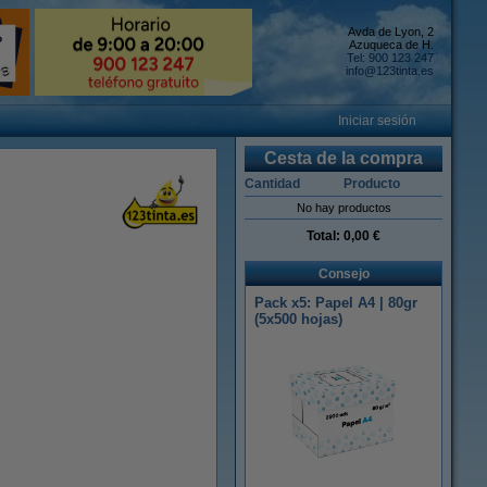
Avda de Lyon, 2
Azuqueca de H.
Tel: 900 123 247
info@123tinta.es
Iniciar sesión
Cesta de la compra
Cantidad
Producto
No hay productos
Total:
0,00 €
Consejo
Pack x5: Papel A4 | 80gr
(5x500 hojas)