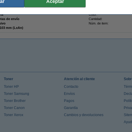
ar
Aceptar
nta
Color:
etas de envío
Cantidad:
sivo
Núm. de item:
164 x 103 mm (LxAn)
Toner
Atención al cliente
Sobr
Toner HP
Contacto
Térm
Toner Samsung
Envíos
Decl
Toner Brother
Pagos
Polít
Toner Canon
Garantía
Priv
Toner Xerox
Cambios y devoluciones
Site
Ayu