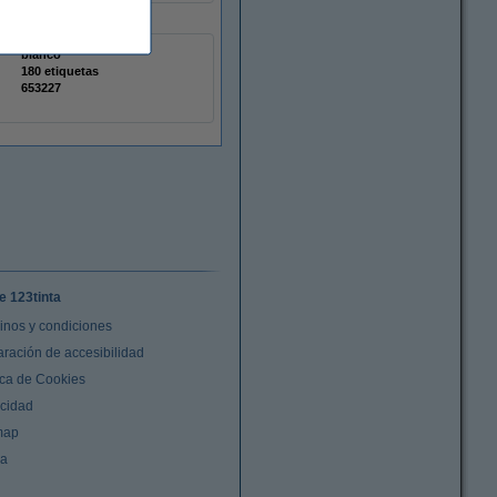
blanco
180 etiquetas
653227
e 123tinta
inos y condiciones
aración de accesibilidad
ica de Cookies
acidad
map
da