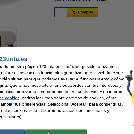
Comprar
r
Ampliar
23tinta.es
 sencilla y económica con las etiquetas de envío grandes GLS de repuesto Brother
uso de nuestra página 123tinta.es lo máximo posible, utilizamos
sora de etiquetas, incluyendo la dirección y la información de devolución. Tambi
similares. Las cookies funcionales garantizan que la web funcione
ra rastrear fácilmente cada envío. Las etiquetas se adhieren firmemente y se retir
n envío o reutilizar los materiales de embalaje.
mbién sirven para que podamos evaluar el funcionamiento y cómo
gina. Queremos mostrarte anuncios acordes con tus intereses, y
son ideales para etiquetar paquetes y sobres para GLS. Esto garantiza que cada en
ar cookies para ver tu comportamiento en nuestra web y en internet.
das para QL-1050, QL-1060N, QL-1100, QL-1110, QL-810, QL-820!
 de cookies
, podrás leer todo sobre este tipo de cookies, cómo
ambiar tus preferencias. Selecciona ''Aceptar'' para consentirlas.
 estas cookies, solo utilizaremos las cookies funcionales y
s similares).