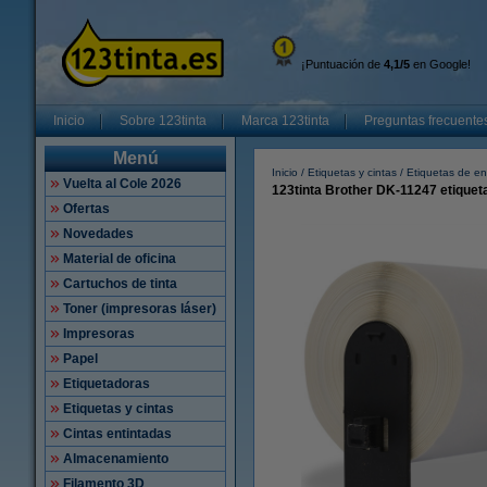
¡Puntuación de
4,1/5
en Google!
Inicio
Sobre 123tinta
Marca 123tinta
Preguntas frecuente
Menú
Inicio
Etiquetas y cintas
Etiquetas de en
Vuelta al Cole 2026
123tinta Brother DK-11247 etiquet
Ofertas
Novedades
Material de oficina
Cartuchos de tinta
Toner (impresoras láser)
Impresoras
Papel
Etiquetadoras
Etiquetas y cintas
Cintas entintadas
Almacenamiento
Filamento 3D