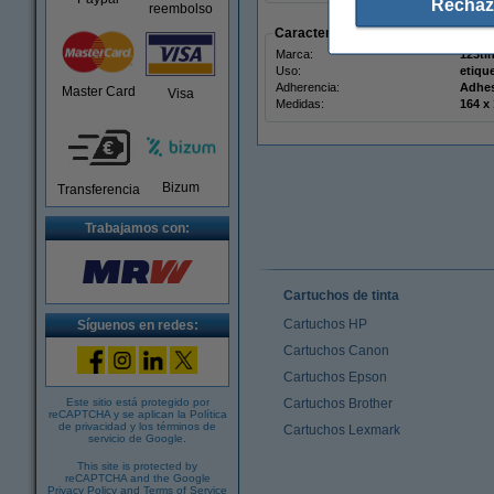
Rechaz
reembolso
Características
Marca:
123ti
Uso:
etiqu
Adherencia:
Adhe
Master Card
Visa
Medidas:
Bizum
Transferencia
Trabajamos con:
Cartuchos de tinta
Cartuchos HP
Síguenos en redes:
Cartuchos Canon
Cartuchos Epson
Este sitio está protegido por
Cartuchos Brother
reCAPTCHA y se aplican la
Política
de privacidad
y los
términos de
Cartuchos Lexmark
servicio de Google
.
This site is protected by
reCAPTCHA and the Google
Privacy Policy
and
Terms of Service