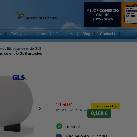
¡Recibe en
24 horas
!
s
Trabaja con nosotros
Opiniones
Blog
Contacto
vío
Etiquetas de envío GLS
as de envío GLS grandes
19,50 €
Precio por etiqu
16,12 € Excl. 21% IVA
0,108 €
En stock
¡Recíbelo en 24 horas!