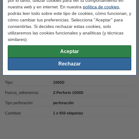
por lo tanto, utilizar cookies para ver tu comportamiento en
Características
nuestra web y en internet. En nuestra
política de cookies
,
podrás leer todo sobre este tipo de cookies, cómo funcionan, y
cómo cambiar tus preferencias. Selecciona ''Aceptar'' para
Tipo de impresora:
transferencia térmica directa
consentirlas. Si decides rechazar estas cookies, solo
Marca:
123tinta
utilizaremos las cookies funcionales y analíticas (y técnicas
similares).
Uso:
etiquetas de envío
Aceptar
Medidas:
102 x 152 mm (AnxAl)
Núcleo mm:
76 mm
Rechazar
Color:
blanco
Tipo:
1000D
Fuerza_adherencia:
Z-Perform 1000D
Tipo perforación:
perforación
Cantidad:
1 x 950 etiquetas