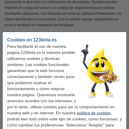
incluyendo la dirección y la información de devolución. También puedes
imprimir un código de barras o un código de seguimiento para rastrear
fácilmente cada envío. Las etiquetas de envío se adhieren firmemente y se
retiran fácilmente si es necesario. Esto te permite ajustar rápidamente un
envío o reutilizar los materiales de embalaje.
Las etiquetas de envío de 123tinta son ideales para etiquetar paquetes y
Cookies en 123tinta.es
sobres para GLS. Esto garantiza que cada envío tenga un aspecto
Para facilitarte el uso de nuestra
profesional.
página 123tinta.es lo máximo posible,
utilizamos cookies y técnicas
NOTA
: ¡Las etiquetas son adecuadas para los modelos TD-4210, TD-4410,
similares. Las cookies funcionales
TD-4420, TD-4520, TD-4550!
garantizan que la web funcione
correctamente y también sirven para
¡Verás la diferencia en tu cartera!
que podamos evaluar el
funcionamiento y cómo mejorar
✔
Calidad superior
nuestra página. Queremos mostrarte
✔
Mucho más asequible
anuncios acordes con tus intereses, y
✔
100% de garantía
por lo tanto, utilizar cookies para ver tu comportamiento en
nuestra web y en internet. En nuestra
política de cookies
,
podrás leer todo sobre este tipo de cookies, cómo funcionan, y
cómo cambiar tus preferencias. Selecciona ''Aceptar'' para
Características