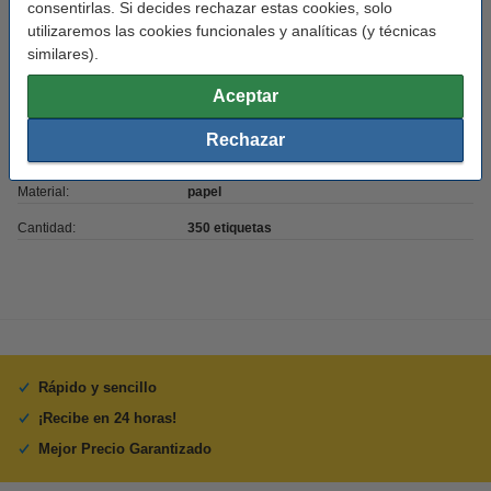
consentirlas. Si decides rechazar estas cookies, solo
utilizaremos las cookies funcionales y analíticas (y técnicas
Marca:
123tinta
similares).
Uso:
etiquetas de envío
Aceptar
Medidas:
152 x 102 mm (LxAn)
Rechazar
Color:
blanco
Material:
papel
Cantidad:
350 etiquetas
Rápido y sencillo
¡Recibe en 24 horas!
Mejor Precio Garantizado