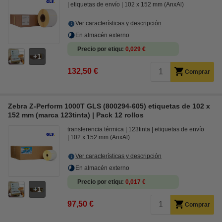
etiquetas de envío
102 x 152 mm (AnxAl)
Ver características y descripción
En almacén externo
Precio por etiqu
0,029 €
1
132,50 €
Comprar
Zebra Z-Perform 1000T GLS (800294-605) etiquetas de 102 x
152 mm (marca 123tinta) | Pack 12 rollos
transferencia térmica
123tinta
etiquetas de envío
102 x 152 mm (AnxAl)
Ver características y descripción
En almacén externo
Precio por etiqu
0,017 €
1
97,50 €
Comprar