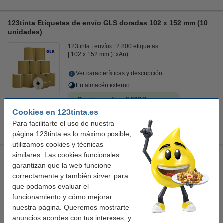
123tinta Etiquetas de envío GLS doradas 102 x 152 mm (10
unidades)
123tinta
envíos
2.800 etiquetas
102 x 152 mm (LxAn)
Ver características y descripción
En almacén externo
Precio por etiqu
0,032 €
Cookies en 123tinta.es
89,50 €
Comprar
Para facilitarte el uso de nuestra
página 123tinta.es lo máximo posible,
utilizamos cookies y técnicas
similares. Las cookies funcionales
123tinta Etiquetas de envío GLS color rosa 102 x 152 mm |
garantizan que la web funcione
Pack 10 uds
correctamente y también sirven para
123tinta
envíos
2.800 etiquetas
que podamos evaluar el
102 x 152 mm (LxAn)
funcionamiento y cómo mejorar
nuestra página. Queremos mostrarte
Ver características y descripción
anuncios acordes con tus intereses, y
En almacén externo