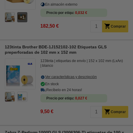
En almacén externo
Precio por etiqu
0,032 €
1
182,50 €
Comprar
123tinta Brother BDE-1J152102-102 Etiquetas GLS
preperforadas de 102 mm x 152 mm
123tinta
etiquetas de envío
152 x 102 mm (LxAn)
blanco
Ver características y descripción
En stock
¡Recíbelo en 24 horas!
Precio por etiqu
0,027 €
9,50 €
Comprar
Zebra Z-Perform 1000D GLS (3006306-T) etiquetas de 100 x