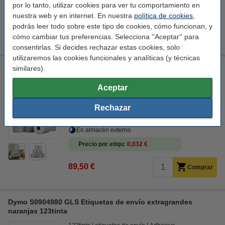
por lo tanto, utilizar cookies para ver tu comportamiento en
Precio por etiqu
0,032 €
nuestra web y en internet. En nuestra
política de cookies
,
podrás leer todo sobre este tipo de cookies, cómo funcionan, y
89,50 €
Comprar
cómo cambiar tus preferencias. Selecciona ''Aceptar'' para
consentirlas. Si decides rechazar estas cookies, solo
utilizaremos las cookies funcionales y analíticas (y técnicas
123tinta Etiquetas de envío GLS plateadas 102 x 152 mm (10
similares).
unidades)
Aceptar
123tinta
envíos
2.800 etiquetas
102 x 152 mm (LxAn)
Rechazar
Ver características y descripción
En almacén externo
Precio por etiqu
0,032 €
89,50 €
Comprar
Dymo S0904980 GLS Etiquetas de envío extragrandes
naranjas 123tinta