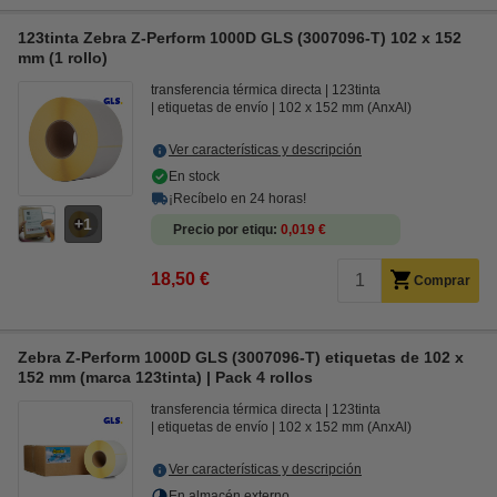
123tinta Zebra Z-Perform 1000D GLS (3007096-T) 102 x 152
mm (1 rollo)
transferencia térmica directa
123tinta
etiquetas de envío
102 x 152 mm (AnxAl)
Ver características y descripción
En stock
¡Recíbelo en 24 horas!
1
Precio por etiqu
0,019 €
18,50 €
Comprar
Zebra Z-Perform 1000D GLS (3007096-T) etiquetas de 102 x
152 mm (marca 123tinta) | Pack 4 rollos
transferencia térmica directa
123tinta
etiquetas de envío
102 x 152 mm (AnxAl)
Ver características y descripción
En almacén externo