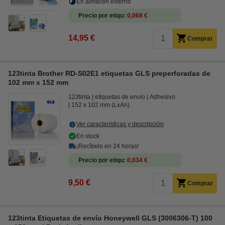
En almacén externo
Precio por etiqu
0,068 €
14,95 €
Comprar
123tinta Brother RD-S02E1 etiquetas GLS preperforadas de
102 mm x 152 mm
123tinta
etiquetas de envío
Adhesivo
152 x 102 mm (LxAn)
Ver características y descripción
En stock
¡Recíbelo en 24 horas!
Precio por etiqu
0,034 €
9,50 €
Comprar
123tinta Etiquetas de envío Honeywell GLS (3006306-T) 100