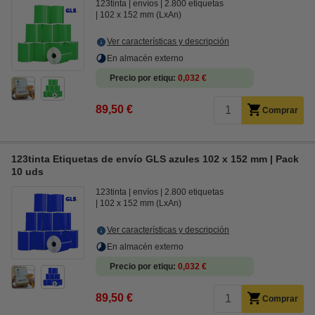
123tinta
envíos
2.800 etiquetas
102 x 152 mm (LxAn)
Ver características y descripción
En almacén externo
Precio por etiqu
0,032 €
89,50 €
Comprar
123tinta Etiquetas de envío GLS azules 102 x 152 mm | Pack
10 uds
123tinta
envíos
2.800 etiquetas
102 x 152 mm (LxAn)
Ver características y descripción
En almacén externo
Precio por etiqu
0,032 €
89,50 €
Comprar