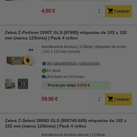
4,50 €
Comprar
Zebra Z-Perform 1000T GLS (87985) etiquetas de 102 x 152
mm (marca 123tinta) | Pack 4 rollos
transferencia térmica
123tinta
etiquetas de envío
102 x 152 mm (AnxAl)
Ver características y descripción
En stock
¡Recíbelo en 24 horas!
1
Precio por etiqu
0,016 €
59,50 €
Comprar
Zebra Z-Select 2000D GLS (800740-605) etiquetas de 102 x
152 mm (marca 123tinta) | Pack 4 rollos
transferencia térmica directa
123tinta