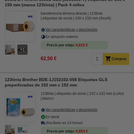
150 mm (marca 123tinta) | Pack 4 rollos
transferencia térmica directa
123tinta
etiquetas de envío
100 x 150 mm (AnxAl)
Ver características y descripción
En almacén externo
Precio por etiqu
0,015 €
1
62,50 €
Comprar
123tinta Brother BDE-1J152102-058 Etiquetas GLS
preperforadas de 102 mm x 152 mm
123tinta
etiquetas de envío
152 x 102 mm (LxAn)
blanco
Ver características y descripción
En stock
¡Recíbelo en 24 horas!
Precio por etiqu
0,053 €