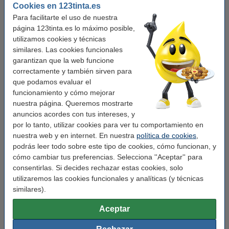
Cantidad:
2 x 260
Cookies en 123tinta.es
Para facilitarte el uso de nuestra
Núm fábrica:
S0722400
página 123tinta.es lo máximo posible,
Núm. de item:
089185
utilizamos cookies y técnicas
similares. Las cookies funcionales
garantizan que la web funcione
Pack ahorro
correctamente y también sirven para
que podamos evaluar el
123tinta LW650 etiquetas de dirección anchas
(89 x 36 mm) | Pack 12 uds
funcionamiento y cómo mejorar
74,50 €
nuestra página. Queremos mostrarte
anuncios acordes con tus intereses, y
123tinta LW650 etiquetas de dirección anchas
por lo tanto, utilizar cookies para ver tu comportamiento en
(89 x 36 mm) | Pack 24 uds
nuestra web y en internet. En nuestra
política de cookies
,
142,50 €
podrás leer todo sobre este tipo de cookies, cómo funcionan, y
cómo cambiar tus preferencias. Selecciona ''Aceptar'' para
123tinta LW650 etiquetas de direcciones
anchas | Pack 3 x 12 uds
consentirlas. Si decides rechazar estas cookies, solo
209,50 €
utilizaremos las cookies funcionales y analíticas (y técnicas
similares).
Consejo
Le recomendamos que utilice estas etiquetas en lugar de las
Aceptar
etiquetas originales.