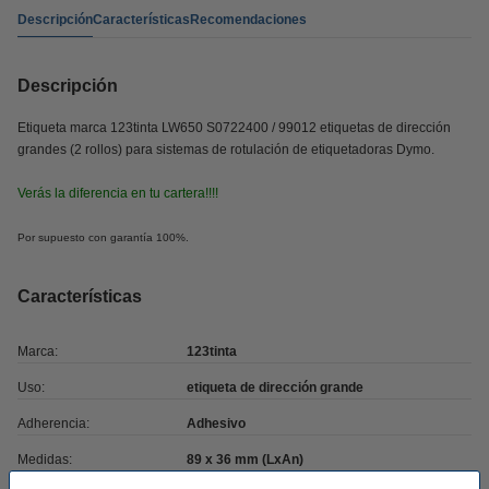
Descripción
Características
Recomendaciones
Descripción
Etiqueta marca 123tinta LW650 S0722400 / 99012 etiquetas de dirección
grandes (2 rollos) para sistemas de rotulación de etiquetadoras Dymo.
Verás la diferencia en tu cartera!!!!
Por supuesto con garantía 100%.
Características
Marca:
123tinta
Uso:
etiqueta de dirección grande
Adherencia:
Adhesivo
Medidas:
89 x 36 mm (LxAn)