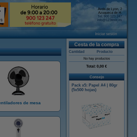
Avda de Lyon, 2
Azuqueca de H.
Tel: 900 123 247
info@123tinta.es
Iniciar sesión
Cesta de la compra
Cantidad
Producto
No hay productos
Total:
0,00 €
Consejo
Pack x5: Papel A4 | 80gr
(5x500 hojas)
entiladores de mesa