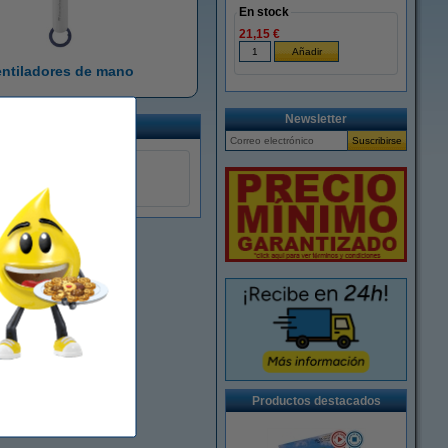
En stock
21,15 €
entiladores de mano
Newsletter
 industriales
s de mano
Productos destacados