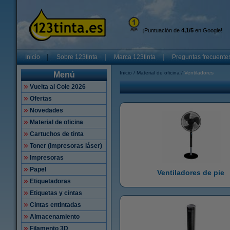
¡Puntuación de
4,1/5
en Google!
Inicio
Sobre 123tinta
Marca 123tinta
Preguntas frecuente
Inicio
Material de oficina
Ventiladores
Menú
Vuelta al Cole 2026
Ofertas
Novedades
Material de oficina
Cartuchos de tinta
Toner (impresoras láser)
Impresoras
Papel
Ventiladores de pie
Etiquetadoras
Etiquetas y cintas
Cintas entintadas
Almacenamiento
Filamento 3D