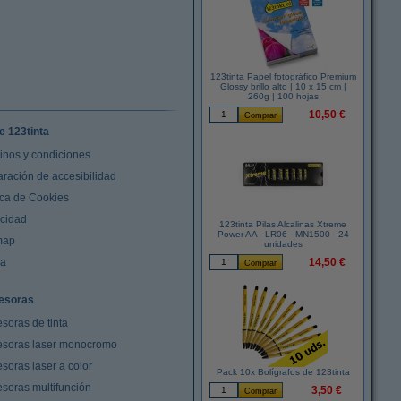
123tinta Papel fotográfico Premium
Glossy brillo alto | 10 x 15 cm |
260g | 100 hojas
10,50 €
e 123tinta
inos y condiciones
aración de accesibilidad
ica de Cookies
acidad
123tinta Pilas Alcalinas Xtreme
Power AA - LR06 - MN1500 - 24
map
unidades
da
14,50 €
esoras
soras de tinta
esoras laser monocromo
soras laser a color
Pack 10x Bolígrafos de 123tinta
esoras multifunción
3,50 €