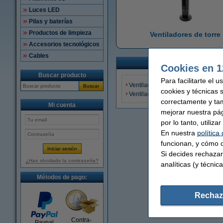
Luces LED
Pilas y baterías
Productos de limpieza
Ventiladores de torre
Accesorios tecnológicos
Cables
Cookies en 1
Buscar producto
Para facilitarte el 
Ventiladores de pie
Buscar
cookies y técnicas 
Ventiladores de techo con lámpara
correctamente y ta
Mi cuenta
mejorar nuestra pá
por lo tanto, utiliz
En nuestra
política
funcionan, y cómo c
Si decides rechazar
¿Has olvidado la contraseña?
analíticas (y técnica
Métodos de pago:
Rechaz
Contra-
Paypal