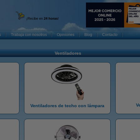
¡Recibe en
24 horas
!
s
Trabaja con nosotros
Opiniones
Blog
Contacto
Ventiladores
V
Ventiladores de techo con lámpara