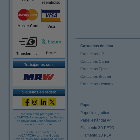
reembolso
Master Card
Visa
Cartuchos de tinta
Bizum
Transferencia
Cartuchos HP
Cartuchos Canon
Trabajamos con:
Cartuchos Epson
Cartuchos Brother
Cartuchos Lexmark
Síguenos en redes:
Papel
Papel fotográfico
Este sitio está protegido por
reCAPTCHA y se aplican la
Política
Papel estándar A4
de privacidad
y los
términos de
servicio de Google
.
Filamento 3D PETG
This site is protected by
Filamento 3D PLA
reCAPTCHA and the Google
Privacy Policy
and
Terms of Service