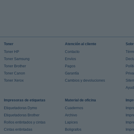
Toner
Atención al cliente
Sobr
Toner HP
Contacto
Térm
Toner Samsung
Envíos
Decl
Toner Brother
Pagos
Polít
Toner Canon
Garantía
Priv
Toner Xerox
Cambios y devoluciones
Site
Ayu
Impresoras de etiquetas
Material de oficina
Impr
Etiquetadoras Dymo
Cuadernos
Impre
Etiquetadoras Brother
Archivo
Impr
Rollos entintados y cintas
Lapices
Impre
Cintas entintadas
Boligrafos
Impr