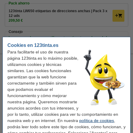
Pack ahorro
123tinta LW650 etiquetas de direcciones anchas | Pack 3 x
12 uds
209,50 €
Consejo
Le recomendamos que utilice estas etiquetas en lugar de las
etiquetas originales.
Cookies en 123tinta.es
Para facilitarte el uso de nuestra
página 123tinta.es lo máximo posible,
123tinta LW650XL PRO etiquetas de dirección anchas - 2
utilizamos cookies y técnicas
rollos (89 x 36 mm) | Pack 2 rollos
similares. Las cookies funcionales
123tinta
etiqueta de dirección grande
Adhesivo
garantizan que la web funcione
89 x 36 mm (LxAn)
correctamente y también sirven para
que podamos evaluar el
Ver características y descripción
funcionamiento y cómo mejorar
En stock
nuestra página. Queremos mostrarte
¡Recíbelo en 24 horas!
anuncios acordes con tus intereses, y
Precio por etiqu
0,027 €
por lo tanto, utilizar cookies para ver tu comportamiento en
nuestra web y en internet. En nuestra
política de cookies
,
13,95 €
Comprar
podrás leer todo sobre este tipo de cookies, cómo funcionan, y
cómo cambiar tus preferencias. Selecciona ''Aceptar'' para