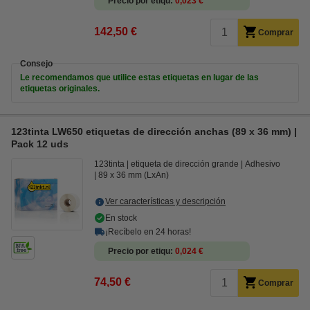
Precio por etiqu
0,023 €
142,50 €
Comprar
Consejo
Le recomendamos que utilice estas etiquetas en lugar de las
etiquetas originales.
123tinta LW650 etiquetas de dirección anchas (89 x 36 mm) |
Pack 12 uds
123tinta
etiqueta de dirección grande
Adhesivo
89 x 36 mm (LxAn)
Ver características y descripción
En stock
¡Recíbelo en 24 horas!
Precio por etiqu
0,024 €
74,50 €
Comprar