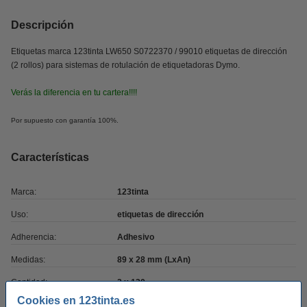
Descripción
Etiquetas marca 123tinta LW650 S0722370 / 99010 etiquetas de dirección
(2 rollos) para sistemas de rotulación de etiquetadoras Dymo.
Verás la diferencia en tu cartera!!!!
Por supuesto con garantía 100%.
Características
Marca:
123tinta
Uso:
etiquetas de dirección
Adherencia:
Adhesivo
Medidas:
89 x 28 mm (LxAn)
Cantidad:
2 x 130
Cookies en 123tinta.es
Núm fábrica:
S0722370