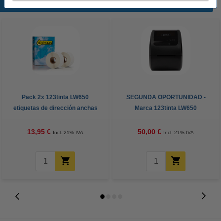
Productos destacados
Pack 2x 123tinta LW650
SEGUNDA OPORTUNIDAD -
etiquetas de dirección anchas
Marca 123tinta LW650
(89 x 36 mm)
impresora de etiquetas
13,95 €
50,00 €
Incl. 21% IVA
Incl. 21% IVA