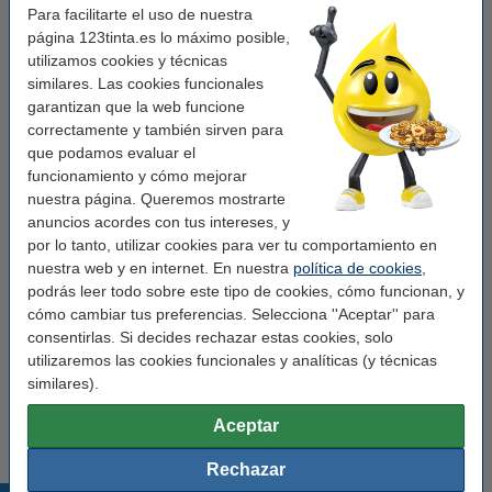
Para facilitarte el uso de nuestra
Núm. de item:
089186
página 123tinta.es lo máximo posible,
utilizamos cookies y técnicas
similares. Las cookies funcionales
Pack ahorro
garantizan que la web funcione
correctamente y también sirven para
Pack 12x 123tinta LW650 etiquetas de
dirección (89 x 28 mm)
que podamos evaluar el
43,00 €
funcionamiento y cómo mejorar
nuestra página. Queremos mostrarte
Pack 24x 123tinta LW650 etiquetas de
anuncios acordes con tus intereses, y
dirección (89 x 28 mm)
por lo tanto, utilizar cookies para ver tu comportamiento en
83,50 €
nuestra web y en internet. En nuestra
política de cookies
,
podrás leer todo sobre este tipo de cookies, cómo funcionan, y
Pack 3x 123tinta LW650 etiquetas de dirección
12 unidades
cómo cambiar tus preferencias. Selecciona ''Aceptar'' para
126,50 €
consentirlas. Si decides rechazar estas cookies, solo
utilizaremos las cookies funcionales y analíticas (y técnicas
Consejo
similares).
Le recomendamos que utilice estas etiquetas en lugar de las
etiquetas originales.
Aceptar
Rechazar