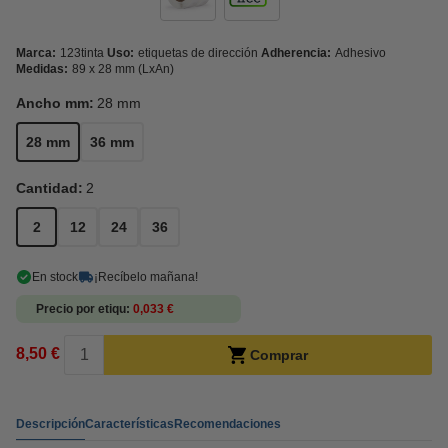
Marca:
123tinta
Uso:
etiquetas de dirección
Adherencia:
Adhesivo
Medidas:
89 x 28 mm (LxAn)
Ancho mm:
28 mm
28 mm
36 mm
Cantidad:
2
2
12
24
36
En stock
¡Recíbelo mañana!
Precio por etiqu
0,033 €
8,50 €
Comprar
Descripción
Características
Recomendaciones