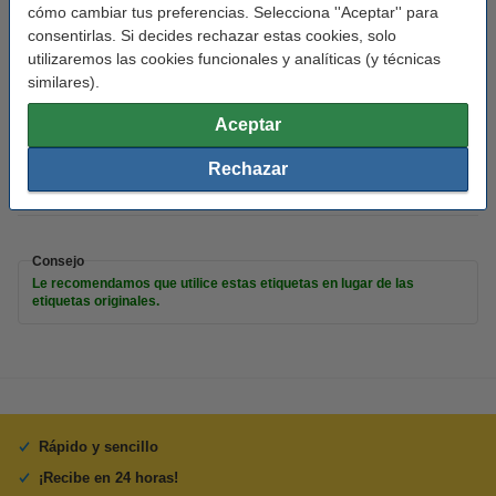
cómo cambiar tus preferencias. Selecciona ''Aceptar'' para
Uso:
etiqueta de dirección grande
consentirlas. Si decides rechazar estas cookies, solo
utilizaremos las cookies funcionales y analíticas (y técnicas
Adherencia:
Adhesivo
similares).
Medidas:
89 x 36 mm (LxAn)
Aceptar
Cantidad:
36 x 260
Rechazar
Núm fábrica:
2093093
Núm. de item:
650760
Consejo
Le recomendamos que utilice estas etiquetas en lugar de las
etiquetas originales.
Rápido y sencillo
¡Recibe en 24 horas!