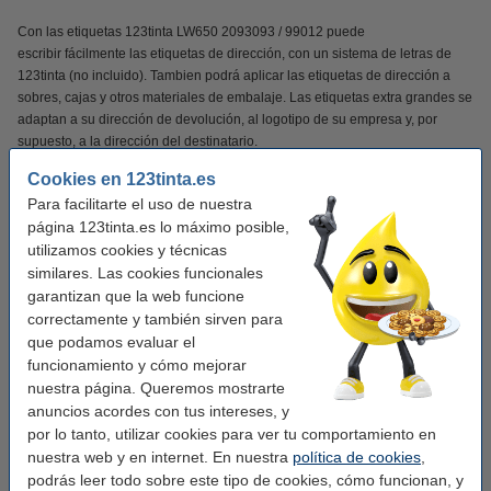
Con las etiquetas 123tinta LW650 2093093 / 99012 puede
escribir fácilmente las etiquetas de dirección, con un sistema de letras de
123tinta (no incluido). Tambien podrá aplicar las etiquetas de dirección a
sobres, cajas y otros materiales de embalaje. Las etiquetas extra grandes se
adaptan a su dirección de devolución, al logotipo de su empresa y, por
supuesto, a la dirección del destinatario.
Cookies en 123tinta.es
Estas etiquetas son adhesivas permanentemente y fáciles de quitar antes de
Para facilitarte el uso de nuestra
su uso.
página 123tinta.es lo máximo posible,
utilizamos cookies y técnicas
En este paquete económico encontrará 12 rollos S0722400 / 99012 (extra
similares. Las cookies funcionales
ancho).
garantizan que la web funcione
Verás la diferencia en tu cartera!!!!
correctamente y también sirven para
que podamos evaluar el
Este producto marca 123tinta incluye garantía del 100%. 1-2-3 ¡sin preocupaciones!
funcionamiento y cómo mejorar
nuestra página. Queremos mostrarte
anuncios acordes con tus intereses, y
Características
por lo tanto, utilizar cookies para ver tu comportamiento en
nuestra web y en internet. En nuestra
política de cookies
,
Marca:
123tinta
podrás leer todo sobre este tipo de cookies, cómo funcionan, y