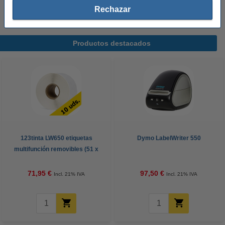
etiquetas originales.
Rechazar
Productos destacados
123tinta LW650 etiquetas
Dymo LabelWriter 550
multifunción removibles (51 x
19 mm) | Pack 10 uds
71,95 €
97,50 €
Incl. 21% IVA
Incl. 21% IVA