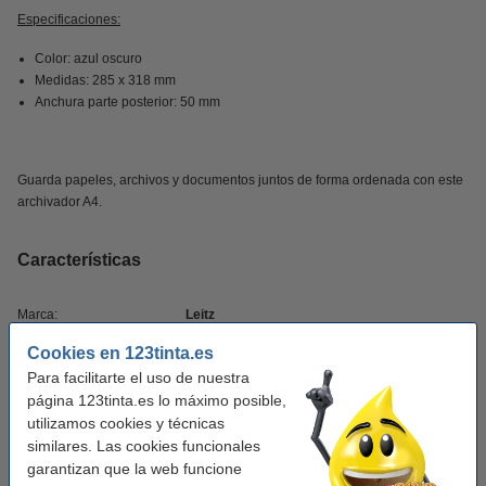
Especificaciones:
Color: azul oscuro
Medidas: 285 x 318 mm
Anchura parte posterior: 50 mm
Guarda papeles, archivos y documentos juntos de forma ordenada con este
archivador A4.
Características
Marca:
Leitz
Color:
Azul
Cookies en 123tinta.es
Para facilitarte el uso de nuestra
Medidas:
285 x 318 mm (LxAn)
página 123tinta.es lo máximo posible,
utilizamos cookies y técnicas
Material:
plástico
similares. Las cookies funcionales
Tamaño papel:
A4
garantizan que la web funcione