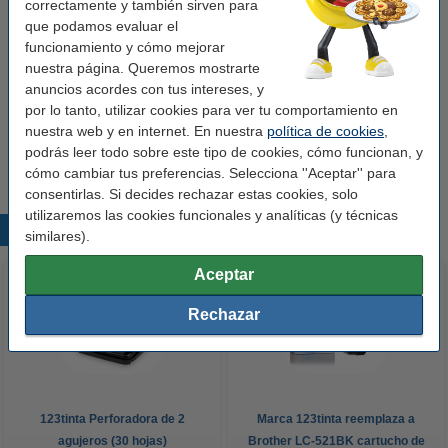
correctamente y también sirven para
Ancho detrás:
50 mm
que podamos evaluar el
Soporte etiquetas:
sí
funcionamiento y cómo mejorar
nuestra página. Queremos mostrarte
Agujero de sujeción:
sí
anuncios acordes con tus intereses, y
Protección de bordes:
sí
por lo tanto, utilizar cookies para ver tu comportamiento en
nuestra web y en internet. En nuestra
política de cookies
,
Cantidad:
1 unidad
podrás leer todo sobre este tipo de cookies, cómo funcionan, y
cómo cambiar tus preferencias. Selecciona ''Aceptar'' para
consentirlas. Si decides rechazar estas cookies, solo
utilizaremos las cookies funcionales y analíticas (y técnicas
Productos destacados
similares).
Aceptar
Rechazar
123tinta Perforadora de 2
Marca 123tinta reemplaza a
agujeros (30 hojas)
Brother LC-521BK cartucho de