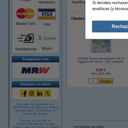
Si decides rechazar
reembolso
Tamaño papel:
A4
analíticas (y técnica
Clientes que han realizado compras
Master Card
Visa
Rechaz
Bizum
Transferencia
123tinta Funda transparente A4 21
Trabajamos con:
agujeros 80 micras - 100 unidades
8,50 €
(Incl. 21% IVA)
Síguenos en redes:
Este sitio está protegido por
reCAPTCHA y se aplican la
Política
de privacidad
y los
términos de
servicio de Google
.
This site is protected by
reCAPTCHA and the Google
Cartuchos de tinta
Privacy Policy
and
Terms of Service