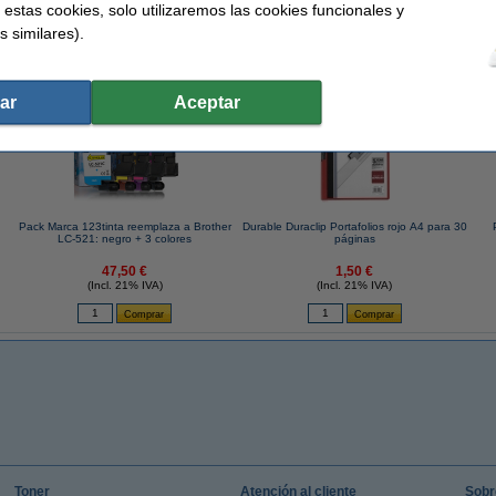
 estas cookies, solo utilizaremos las cookies funcionales y
Cantidad:
s similares).
 similares también han elegido estos artículos.
ar
Aceptar
Pack Marca 123tinta reemplaza a Brother
Durable Duraclip Portafolios rojo A4 para 30
LC-521: negro + 3 colores
páginas
47,50 €
1,50 €
(Incl. 21% IVA)
(Incl. 21% IVA)
Toner
Atención al cliente
Sobr