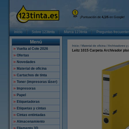
¡Puntuación de
4,1/5
en Google!
Inicio
Sobre 123tinta
Marca 123tinta
Preguntas frecuente
Menú
Inicio
Material de oficina
Archivadores y 
Vuelta al Cole 2026
Leitz 1015 Carpeta Archivador pla
Ofertas
Novedades
Material de oficina
Cartuchos de tinta
Toner (impresoras láser)
Impresoras
Papel
Etiquetadoras
Etiquetas y cintas
Cintas entintadas
Almacenamiento
Filamento 3D