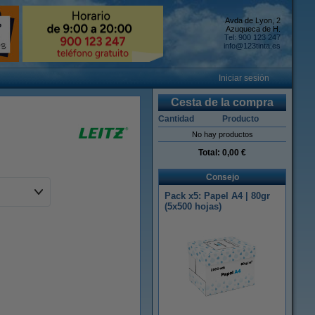
Avda de Lyon, 2
Azuqueca de H.
Tel: 900 123 247
info@123tinta.es
Iniciar sesión
Cesta de la compra
Cantidad
Producto
No hay productos
Total:
0,00 €
Consejo
Pack x5: Papel A4 | 80gr
(5x500 hojas)