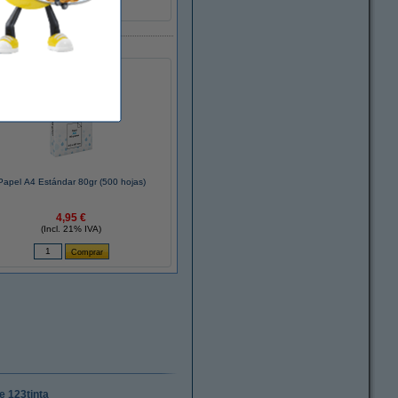
1 unidad
Papel A4 Estándar 80gr (500 hojas)
4,95 €
(Incl. 21% IVA)
e 123tinta