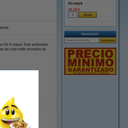
En stock
21,15 €
liente
Newsletter
 un 50 % mayor. Este archivador
s de Leitz están provistas de
50 mm
sí
sí
sí