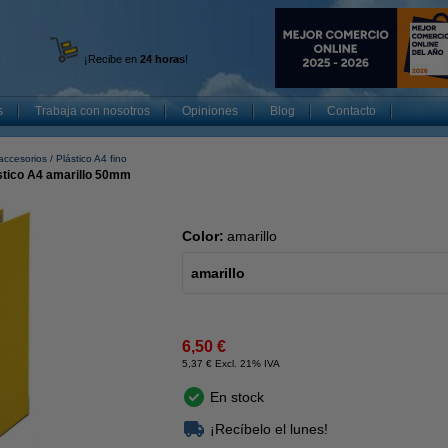
¡Recibe en
24 horas
!
s
Trabaja con nosotros
Opiniones
Blog
Contacto
accesorios
Plástico A4 fino
stico A4 amarillo 50mm
Color:
amarillo
amarillo
6,50 €
5,37 € Excl. 21% IVA
En stock
¡Recíbelo el lunes!