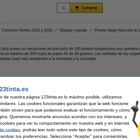
Comprar
r
r Comercio Online 2025 y 2026
Rápido y barato
Premio Mejor Atención al c
de Leitz posee un mecanismo de precisión de 180 grados proporciona una apertura
ra un máximo de 350 hojas de papel A4 de 80 gramos. Las cubiertas de las carpeta
arpetas sean más resistentes a la humedad y la suciedad.
 mm
23tinta.es
uso de nuestra página 123tinta.es lo máximo posible, utilizamos
tos juntos de forma ordenada con este archivador A4.
similares. Las cookies funcionales garantizan que la web funcione
mbién sirven para que podamos evaluar el funcionamiento y cómo
gina. Queremos mostrarte anuncios acordes con tus intereses, y
ar cookies para ver tu comportamiento en nuestra web y en internet.
Ancho detrás:
llo
Soporte etiquetas:
 de cookies
, podrás leer todo sobre este tipo de cookies, cómo
285 x 318 mm (LxAn)
Agujero de sujeción:
ambiar tus preferencias. Selecciona ''Aceptar'' para consentirlas.
ico
Protección de bordes: