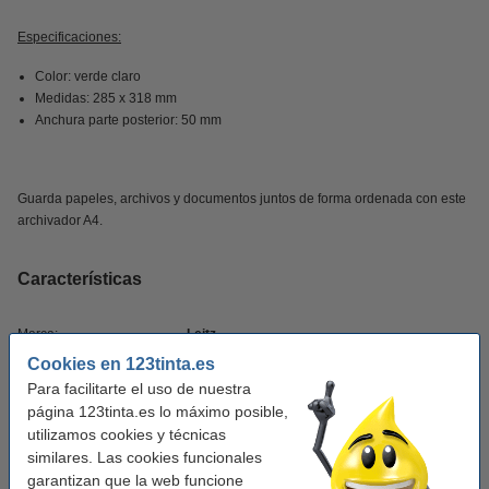
Especificaciones:
Color: verde claro
Medidas: 285 x 318 mm
Anchura parte posterior: 50 mm
Guarda papeles, archivos y documentos juntos de forma ordenada con este
archivador A4.
Características
Marca:
Leitz
Cookies en 123tinta.es
Color:
verde claro
Para facilitarte el uso de nuestra
Medidas:
285 x 318 mm (LxAn)
página 123tinta.es lo máximo posible,
utilizamos cookies y técnicas
Material:
plástico
similares. Las cookies funcionales
Tamaño papel:
A4
garantizan que la web funcione