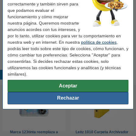
correctamente y también sirven para
Ancho detrás:
50 mm
que podamos evaluar el
funcionamiento y cómo mejorar
Soporte etiquetas:
sí
nuestra página. Queremos mostrarte
Agujero de sujeción:
sí
anuncios acordes con tus intereses, y
por lo tanto, utilizar cookies para ver tu comportamiento en
Protección de bordes:
sí
nuestra web y en internet. En nuestra
política de cookies
,
Cantidad:
1 unidad
podrás leer todo sobre este tipo de cookies, cómo funcionan, y
cómo cambiar tus preferencias. Selecciona ''Aceptar'' para
consentirlas. Si decides rechazar estas cookies, solo
utilizaremos las cookies funcionales y analíticas (y técnicas
similares).
Productos destacados
Aceptar
Rechazar
Marca 123tinta reemplaza a
Leitz 1010 Carpeta Archivador