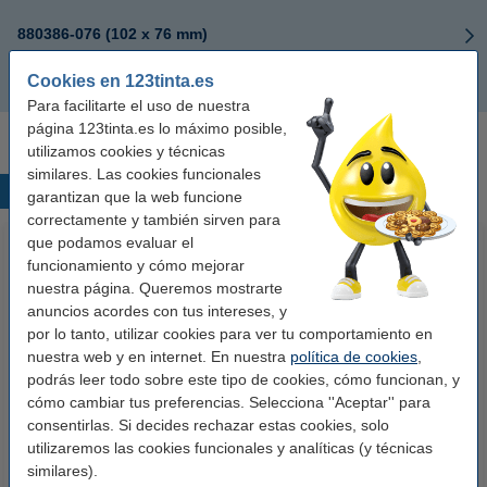
880386-076 (102 x 76 mm)
Cookies en 123tinta.es
880386-101 (102 x 102 mm)
Para facilitarte el uso de nuestra
página 123tinta.es lo máximo posible,
utilizamos cookies y técnicas
similares. Las cookies funcionales
Productos destacados
garantizan que la web funcione
correctamente y también sirven para
que podamos evaluar el
funcionamiento y cómo mejorar
nuestra página. Queremos mostrarte
anuncios acordes con tus intereses, y
por lo tanto, utilizar cookies para ver tu comportamiento en
nuestra web y en internet. En nuestra
política de cookies
,
podrás leer todo sobre este tipo de cookies, cómo funcionan, y
123tinta Papel fotográfico
123tinta Pilas Alcalinas Xtreme
cómo cambiar tus preferencias. Selecciona ''Aceptar'' para
Premium Glossy brillo alto | 10 x
Power AA - LR06 - MN1500 - 24
consentirlas. Si decides rechazar estas cookies, solo
15 cm | 260g | 100 hojas
unidades
utilizaremos las cookies funcionales y analíticas (y técnicas
similares).
10,50 €
14,50 €
Incl. 21% IVA
Incl. 21% IVA