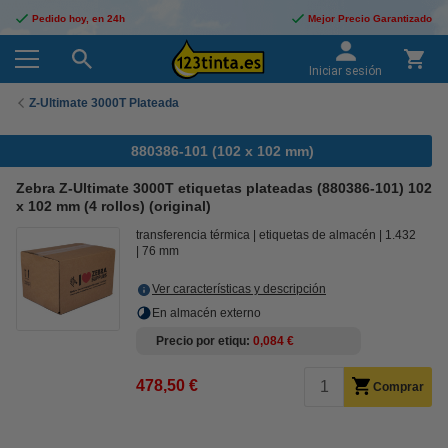
Pedido hoy, en 24h
Mejor Precio Garantizado
Iniciar sesión
Z-Ultimate 3000T Plateada
880386-101 (102 x 102 mm)
Zebra Z-Ultimate 3000T etiquetas plateadas (880386-101) 102
x 102 mm (4 rollos) (original)
transferencia térmica
etiquetas de almacén
1.432
76 mm
Ver características y descripción
En almacén externo
Precio por etiqu
0,084 €
478,50 €
Comprar