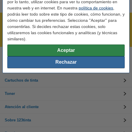
por lo tanto, utilizar cookies para ver tu comportamiento en
nuestra web y en internet. En nuestra
política de cookies
,
podrás leer todo sobre este tipo de cookies, cómo funcionan, y
cómo cambiar tus preferencias. Selecciona ''Aceptar'' para
Rápido y sencillo
consentirlas. Si decides rechazar estas cookies, solo
¡Recibe en 24 horas!
utilizaremos las cookies funcionales y analíticas (y técnicas
Mejor Precio Garantizado
similares).
Aceptar
Llámanos al 900 123 247
Rechazar
En días laborables de 09:00 a 20:00.
Cartuchos de tinta
Toner
Atención al cliente
Sobre 123tinta