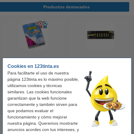
Productos destacados
123tinta Papel fotográfico
123tinta Pilas Alcalinas Xtreme
Cookies en 123tinta.es
Premium Glossy brillo alto | 10 x
Power AA - LR06 - MN1500 - 24
Para facilitarte el uso de nuestra
15 cm | 260g | 100 hojas
unidades
página 123tinta.es lo máximo posible,
10,50 €
14,50 €
utilizamos cookies y técnicas
Incl. 21% IVA
Incl. 21% IVA
similares. Las cookies funcionales
garantizan que la web funcione
correctamente y también sirven para
que podamos evaluar el
funcionamiento y cómo mejorar
nuestra página. Queremos mostrarte
anuncios acordes con tus intereses, y