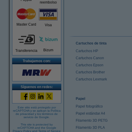
reembolso
Master Card
Visa
Cartuchos de tinta
Bizum
Transferencia
Cartuchos HP
Cartuchos Canon
Trabajamos con:
Cartuchos Epson
Cartuchos Brother
Cartuchos Lexmark
Síguenos en redes:
Papel
Papel fotográfico
Este sitio está protegido por
reCAPTCHA y se aplican la
Política
Papel estándar A4
de privacidad
y los
términos de
servicio de Google
.
Filamento 3D PETG
This site is protected by
Filamento 3D PLA
reCAPTCHA and the Google
Privacy Policy
and
Terms of Service