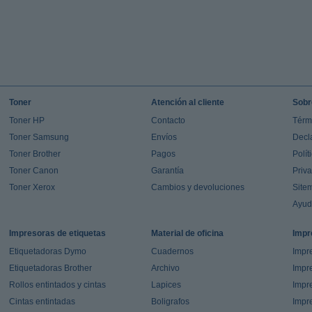
Toner
Atención al cliente
Sobr
Toner HP
Contacto
Térm
Toner Samsung
Envíos
Decl
Toner Brother
Pagos
Polít
Toner Canon
Garantía
Priv
Toner Xerox
Cambios y devoluciones
Site
Ayu
Impresoras de etiquetas
Material de oficina
Impr
Etiquetadoras Dymo
Cuadernos
Impre
Etiquetadoras Brother
Archivo
Impr
Rollos entintados y cintas
Lapices
Impre
Cintas entintadas
Boligrafos
Impr