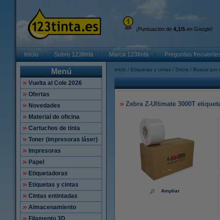
¡Puntuación de
4,1/5
en Google!
Inicio
Sobre 123tinta
Marca 123tinta
Preguntas frecuente
Inicio
Etiquetas y cintas
Zebra
Buscar por 
Menú
Vuelta al Cole 2026
Ofertas
Zebra Z-Ultimate 3000T etiqueta
Novedades
Material de oficina
Cartuchos de tinta
Toner (impresoras láser)
Impresoras
Papel
Etiquetadoras
Etiquetas y cintas
Ampliar
Cintas entintadas
Almacenamiento
Filamento 3D