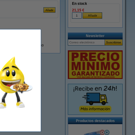
En stock
21,15 €
Newsletter
En almacén externo
Productos destacados