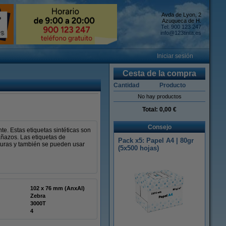
Avda de Lyon, 2
Azuqueca de H.
Tel: 900 123 247
info@123tinta.es
Iniciar sesión
Cesta de la compra
Cantidad
Producto
No hay productos
Total:
0,00 €
Consejo
te. Estas etiquetas sintéticas son
añazos. Las etiquetas de
Pack x5: Papel A4 | 80gr
aturas y también se pueden usar
(5x500 hojas)
102 x 76 mm (AnxAl)
Zebra
3000T
4