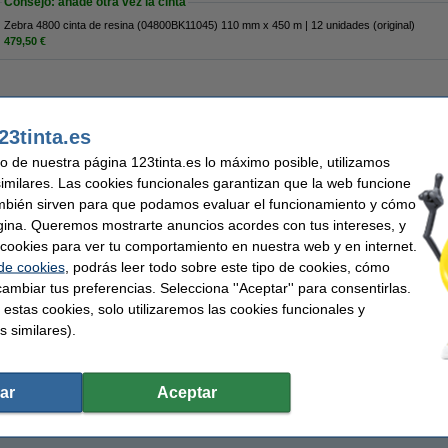
Consejo: añade otra vez la cinta
Zebra 4800 cinta de resina (04800BK11045) 110 mm x 450 m | 12 unidades (original)
479,50 €
23tinta.es
478,50 €
95,45 € Excl. 21% IVA
uso de nuestra página 123tinta.es lo máximo posible, utilizamos
similares. Las cookies funcionales garantizan que la web funcione
mbién sirven para que podamos evaluar el funcionamiento y cómo
gina. Queremos mostrarte anuncios acordes con tus intereses, y
ar cookies para ver tu comportamiento en nuestra web y en internet.
 de cookies
, podrás leer todo sobre este tipo de cookies, cómo
ambiar tus preferencias. Selecciona ''Aceptar'' para consentirlas.
 estas cookies, solo utilizaremos las cookies funcionales y
s similares).
ar
Aceptar