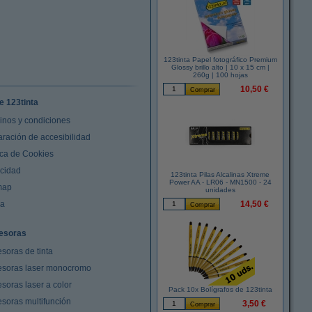
123tinta Papel fotográfico Premium
Glossy brillo alto | 10 x 15 cm |
260g | 100 hojas
10,50 €
e 123tinta
inos y condiciones
aración de accesibilidad
ica de Cookies
acidad
123tinta Pilas Alcalinas Xtreme
Power AA - LR06 - MN1500 - 24
map
unidades
da
14,50 €
esoras
soras de tinta
esoras laser monocromo
soras laser a color
Pack 10x Bolígrafos de 123tinta
esoras multifunción
3,50 €