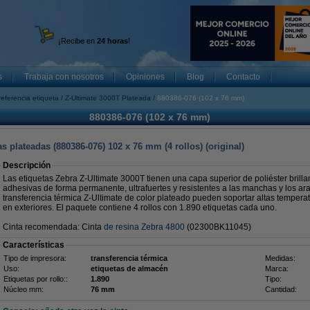
¡Recibe en
24 horas
!
s
Trabaja con nosotros
Opiniones
Blog
Contacto
referencia etiqueta
Z-Ultimate 3000T Plateada
880386-076 (102 x 76 mm)
880386-076 (102 x 76 mm)
s plateadas (880386-076) 102 x 76 mm (4 rollos) (original)
Descripción
Las etiquetas Zebra Z-Ultimate 3000T tienen una capa superior de poliéster brillan
adhesivas de forma permanente, ultrafuertes y resistentes a las manchas y los ar
transferencia térmica Z-Ultimate de color plateado pueden soportar altas temper
en exteriores. El paquete contiene 4 rollos con 1.890 etiquetas cada uno.
Cinta recomendada: Cinta
de resina Zebra 4800
(02300BK11045)
Características
Tipo de impresora:
transferencia térmica
Medidas:
Uso:
etiquetas de almacén
Marca:
Etiquetas por rollo::
1.890
Tipo:
Núcleo mm:
76 mm
Cantidad: