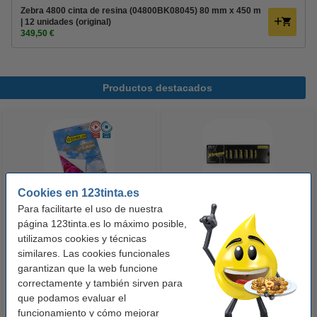
Zebra 4800 cinta de resina (04800BK08045) 80 mm x 450 m
| 12 unidades (original)
349,50 €
Productos destacados
Cookies en 123tinta.es
Para facilitarte el uso de nuestra
123tinta Papel fotográfico
123tinta Pilas Alcalinas Xtreme
página 123tinta.es lo máximo posible,
Premium Glossy brillo alto | 10 x
Power AA - LR06 - MN1500 - 24
utilizamos cookies y técnicas
similares. Las cookies funcionales
15 cm | 260g | 100 hojas
unidades
garantizan que la web funcione
10,50 €
14,50 €
Incl. 21% IVA
Incl. 21% IVA
correctamente y también sirven para
que podamos evaluar el
funcionamiento y cómo mejorar