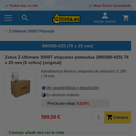
Pedido hoy, en 24h
Mejor Precio Garantizado
Iniciar sesión
Z-Ultimate 3000T Plateada
880380-025 (76 x 25 mm)
Zebra Z-Ultimate 3000T etiquetas plateadas (880380-025) 76
x 25 mm (6 rollos) (original)
transferencia térmica
etiquetas de almacén
5.180
76 mm
Ver características y descripción
En almacén externo
Precio por etiqu
0,019 €
589,50 €
Comprar
Consejo: añade otra vez la cinta