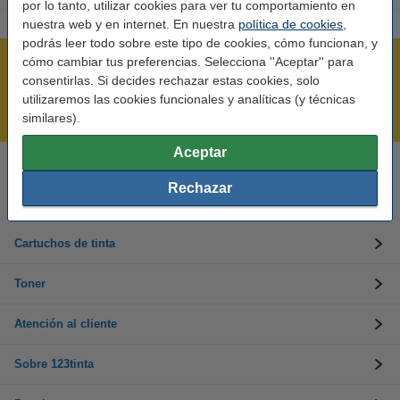
por lo tanto, utilizar cookies para ver tu comportamiento en
nuestra web y en internet. En nuestra
política de cookies
,
podrás leer todo sobre este tipo de cookies, cómo funcionan, y
cómo cambiar tus preferencias. Selecciona ''Aceptar'' para
Rápido y sencillo
consentirlas. Si decides rechazar estas cookies, solo
¡Recibe en 24 horas!
utilizaremos las cookies funcionales y analíticas (y técnicas
Mejor Precio Garantizado
similares).
Aceptar
Llámanos al 900 123 247
Rechazar
En días laborables de 09:00 a 20:00.
Cartuchos de tinta
Toner
Atención al cliente
Sobre 123tinta