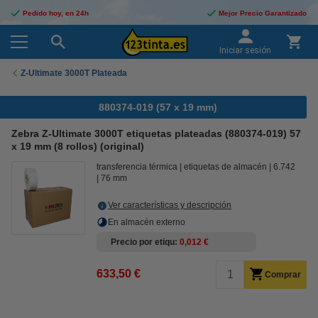
Pedido hoy, en 24h
Mejor Precio Garantizado
Iniciar sesión
Z-Ultimate 3000T Plateada
880374-019 (57 x 19 mm)
Zebra Z-Ultimate 3000T etiquetas plateadas (880374-019) 57
x 19 mm (8 rollos) (original)
transferencia térmica
etiquetas de almacén
6.742
76 mm
Ver características y descripción
En almacén externo
Precio por etiqu
0,012 €
633,50 €
Comprar