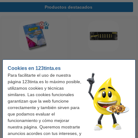
Productos destacados
123tinta Papel fotográfico
123tinta Pilas Alcalinas Xtreme
Cookies en 123tinta.es
Premium Glossy brillo alto | 10 x
Power AA - LR06 - MN1500 - 24
Para facilitarte el uso de nuestra
15 cm | 260g | 100 hojas
unidades
página 123tinta.es lo máximo posible,
10,50 €
14,50 €
utilizamos cookies y técnicas
Incl. 21% IVA
Incl. 21% IVA
similares. Las cookies funcionales
garantizan que la web funcione
correctamente y también sirven para
que podamos evaluar el
funcionamiento y cómo mejorar
nuestra página. Queremos mostrarte
anuncios acordes con tus intereses, y