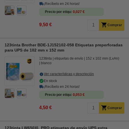
¡Recíbelo en 24 horas!
Precio por etiqu
0,027 €
9,50 €
Comprar
123tinta Brother BDE-1J152102-058 Etiquetas preperforadas
para UPS de 102 mm x 152 mm
123tinta
etiquetas de envío
152 x 102 mm (LxAn)
blanco
Ver características y descripción
En stock
¡Recíbelo en 24 horas!
Precio por etiqu
0,053 €
4,50 €
Comprar
123tinta LW650XL PRO etiquetas de envío UPS extra