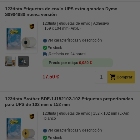
123tinta Etiquetas de envío UPS extra grandes Dymo
S0904980 nueva versión
123tinta
etiquetas de envío
Adhesivo
159 x 104 mm (AnxL)
Ver características y descripción
En stock
¡Recíbelo en 24 horas!
1
Precio por etiqu
0,080 €
17,50 €
Comprar
123tinta Brother BDE-1J152102-102 Etiquetas preperforadas
para UPS de 102 mm x 152 mm
123tinta
etiquetas de envío
152 x 102 mm (LxAn)
blanco
Ver características y descripción
En stock