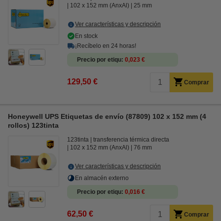
102 x 152 mm (AnxAl)
25 mm
Ver características y descripción
En stock
¡Recíbelo en 24 horas!
Precio por etiqu
0,023 €
129,50 €
Comprar
Honeywell UPS Etiquetas de envío (87809) 102 x 152 mm (4
rollos) 123tinta
123tinta
transferencia térmica directa
102 x 152 mm (AnxAl)
76 mm
Ver características y descripción
En almacén externo
Precio por etiqu
0,016 €
62,50 €
Comprar