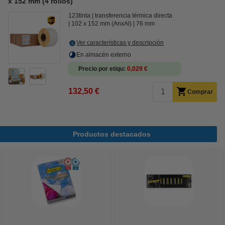
x 152 mm (4 rollos)
123tinta
transferencia térmica directa
102 x 152 mm (AnxAl)
76 mm
Ver características y descripción
En almacén externo
Precio por etiqu
0,029 €
132,50 €
Comprar
Productos destacados