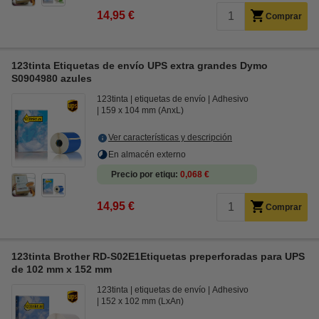
14,95 €
Comprar
123tinta Etiquetas de envío UPS extra grandes Dymo
S0904980 azules
123tinta
etiquetas de envío
Adhesivo
159 x 104 mm (AnxL)
Ver características y descripción
En almacén externo
Precio por etiqu
0,068 €
14,95 €
Comprar
123tinta Brother RD-S02E1Etiquetas preperforadas para UPS
de 102 mm x 152 mm
123tinta
etiquetas de envío
Adhesivo
152 x 102 mm (LxAn)