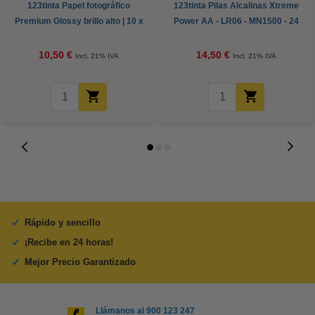
123tinta Papel fotográfico
123tinta Pilas Alcalinas Xtreme
Premium Glossy brillo alto | 10 x
Power AA - LR06 - MN1500 - 24
15 cm | 260g | 100 hojas
unidades
10,50 €
14,50 €
Incl. 21% IVA
Incl. 21% IVA
Rápido y sencillo
¡Recibe en 24 horas!
Mejor Precio Garantizado
Llámanos al 900 123 247