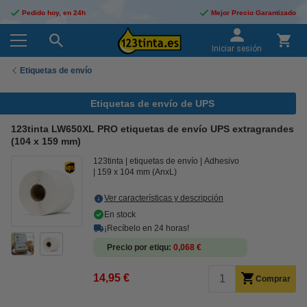
Pedido hoy, en 24h
Mejor Precio Garantizado
Iniciar sesión
Etiquetas de envío
Etiquetas de envío de UPS
123tinta LW650XL PRO etiquetas de envío UPS extragrandes
(104 x 159 mm)
123tinta
etiquetas de envío
Adhesivo
159 x 104 mm (AnxL)
Ver características y descripción
En stock
¡Recíbelo en 24 horas!
Precio por etiqu
0,068 €
14,95 €
Comprar