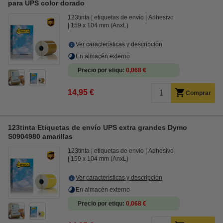
para UPS color dorado
123tinta
etiquetas de envío
Adhesivo
159 x 104 mm (AnxL)
Ver características y descripción
En almacén externo
Precio por etiqu
0,068 €
14,95 €
Comprar
123tinta Etiquetas de envío UPS extra grandes Dymo
S0904980 amarillas
123tinta
etiquetas de envío
Adhesivo
159 x 104 mm (AnxL)
Ver características y descripción
En almacén externo
Precio por etiqu
0,068 €