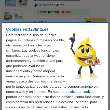
En almacén externo
Precio por etiqu
0,068 €
14,95 €
Comprar
Cookies en 123tinta.es
Para facilitarte el uso de nuestra
página 123tinta.es lo máximo posible,
123tinta Etiquetas de envío extragrandes de UPS Dymo
S0904980
utilizamos cookies y técnicas
similares. Las cookies funcionales
123tinta
etiquetas de envío
Adhesivo
garantizan que la web funcione
159 x 104 mm (AnxL)
correctamente y también sirven para
Ver características y descripción
que podamos evaluar el
funcionamiento y cómo mejorar
En stock
nuestra página. Queremos mostrarte
¡Recíbelo en 24 horas!
anuncios acordes con tus intereses, y
Precio por etiqu
0,068 €
por lo tanto, utilizar cookies para ver tu comportamiento en
nuestra web y en internet. En nuestra
política de cookies
,
14,95 €
Comprar
podrás leer todo sobre este tipo de cookies, cómo funcionan, y
cómo cambiar tus preferencias. Selecciona ''Aceptar'' para
consentirlas. Si decides rechazar estas cookies, solo