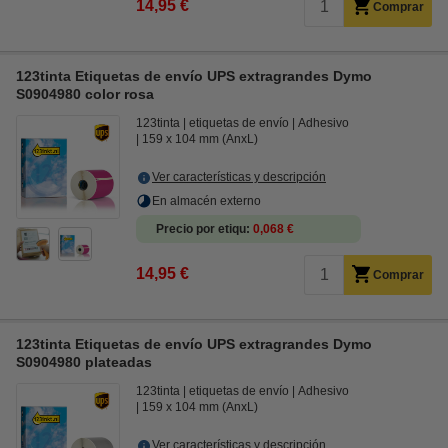
14,95 €
Comprar
123tinta Etiquetas de envío UPS extragrandes Dymo
S0904980 color rosa
123tinta
etiquetas de envío
Adhesivo
159 x 104 mm (AnxL)
Ver características y descripción
En almacén externo
Precio por etiqu
0,068 €
14,95 €
Comprar
123tinta Etiquetas de envío UPS extragrandes Dymo
S0904980 plateadas
123tinta
etiquetas de envío
Adhesivo
159 x 104 mm (AnxL)
Ver características y descripción