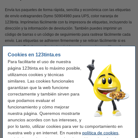
Envía tus paquetes de forma rápida, sencilla y económica con las etiquetas
de envío extragrandes Dymo S0904980 para UPS, color naranja de
123tinta. Imprímelas fácilmente con tu impresora de etiquetas, incluyendo la
dirección y la información de devolución. También puedes imprimir un
código de barras o un código de seguimiento para rastrear fácilmente cada
envío. Las etiquetas se adhieren firmemente y se retiran fácilmente si es
necesario. Esto le permite ajustar rápidamente un envío o reutilizar el
material de embalaje.
Cookies en 123tinta.es
Para facilitarte el uso de nuestra
Las etiquetas de envío 123tinta son ideales para etiquetar paquetes y
página 123tinta.es lo máximo posible,
sobres para UPS. De esta manera, cada envío luce profesional.
utilizamos cookies y técnicas
similares. Las cookies funcionales
NOTA
: ¡Las etiquetas no son adecuadas para LabelWriter 5XL y 550!
garantizan que la web funcione
correctamente y también sirven para
¡Verás la diferencia en tu cartera!
que podamos evaluar el
funcionamiento y cómo mejorar
✔
Calidad superior
nuestra página. Queremos mostrarte
✔
Mucho más asequible
anuncios acordes con tus intereses, y
✔
100% de garantía
por lo tanto, utilizar cookies para ver tu comportamiento en
nuestra web y en internet. En nuestra
política de cookies
,