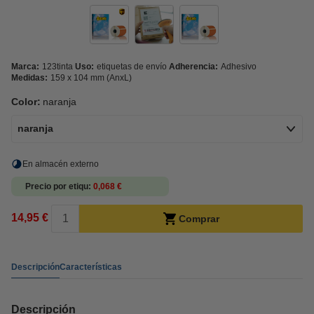
Marca:
123tinta
Uso:
etiquetas de envío
Adherencia:
Adhesivo
Medidas:
159 x 104 mm (AnxL)
Color:
naranja
naranja
En almacén externo
Precio por etiqu
0,068 €
14,95 €
Comprar
Descripción
Características
Descripción