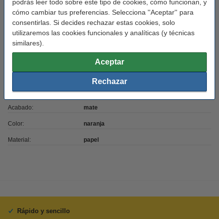
podrás leer todo sobre este tipo de cookies, cómo funcionan, y
cómo cambiar tus preferencias. Selecciona ''Aceptar'' para
Características
consentirlas. Si decides rechazar estas cookies, solo
utilizaremos las cookies funcionales y analíticas (y técnicas
similares).
Marca:
123tinta
Uso:
etiquetas de envío
Aceptar
Adherencia:
Adhesivo
Rechazar
Medidas:
159 x 104 mm (AnxL)
Acabado:
mate
Color:
naranja
Material:
papel
Rápido y sencillo