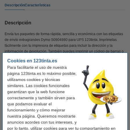
Descripción
Características
Descripción
Envía tus paquetes de forma rápida, sencilla y económica con las etiquetas
de envío extragrandes Dymo S0904980 para UPS 123tinta. Imprímelas
fácilmente con tu impresora de etiquetas para incluir la dirección y la
información de devolución. También puedes imprimir un código de barras o
un código de seguimiento para rastrear fácilmente cada envío. Las etiquetas
Cookies en 123tinta.es
se adhieren firmemente y se retiran fácilmente si es necesario. Esto le
Para facilitarte el uso de nuestra
permite ajustar rápidamente un envío o reutilizar los materiales de embalaje.
página 123tinta.es lo máximo posible,
utilizamos cookies y técnicas
Las etiquetas de envío 123tinta son ideales para etiquetar paquetes y
similares. Las cookies funcionales
sobres para UPS. De esta manera, cada envío luce profesional.
garantizan que la web funcione
correctamente y también sirven para
NOTA
: ¡Las etiquetas no son adecuadas para LabelWriter 5XL y 550!
que podamos evaluar el
¡Verás la diferencia en tu cartera!
funcionamiento y cómo mejorar
nuestra página. Queremos mostrarte
anuncios acordes con tus intereses, y
✔
Calidad superior
por lo tanto, utilizar cookies para ver tu comportamiento en
✔
Mucho más asequible