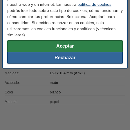
nuestra web y en internet. En nuestra
política de cookies
,
✔
100% de garantía
podrás leer todo sobre este tipo de cookies, cómo funcionan, y
cómo cambiar tus preferencias. Selecciona ''Aceptar'' para
consentirlas. Si decides rechazar estas cookies, solo
utilizaremos las cookies funcionales y analíticas (y técnicas
Características
similares).
Marca:
123tinta
Aceptar
Uso:
etiquetas de envío
Rechazar
Adherencia:
Adhesivo
Medidas:
159 x 104 mm (AnxL)
Acabado:
mate
Color:
blanco
Material:
papel