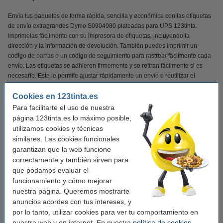
Envía tus paquetes de forma rápida, sencilla y económica con las etiquetas
de envío extragrandes Dymo S0904980 plateadas para UPS 123tinta.
Imprímelas fácilmente con su impresora de etiquetas, incluyendo la
dirección y la información de devolución. También puedes imprimir un
código de barras o un código de seguimiento para rastrear fácilmente cada
envío. Las etiquetas se adhieren firmemente y se retiran fácilmente si es
necesario. Esto le permite ajustar rápidamente un envío o reutilizar el
material de embalaje.
Cookies en 123tinta.es
Las etiquetas de envío 123tinta son ideales para etiquetar paquetes y
Para facilitarte el uso de nuestra
sobres para UPS. De esta manera, cada envío luce profesional.
página 123tinta.es lo máximo posible,
utilizamos cookies y técnicas
NOTA
: Esto
¡Las etiquetas no son adecuadas para LabelWriter 5XL y 550!
similares. Las cookies funcionales
garantizan que la web funcione
¡Verás la diferencia en tu cartera!
correctamente y también sirven para
que podamos evaluar el
✔
Calidad superior
funcionamiento y cómo mejorar
✔
Mucho más asequible
nuestra página. Queremos mostrarte
✔
100% de garantía
anuncios acordes con tus intereses, y
por lo tanto, utilizar cookies para ver tu comportamiento en
nuestra web y en internet. En nuestra
política de cookies
,