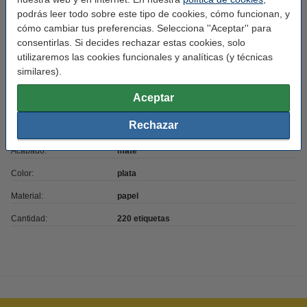
podrás leer todo sobre este tipo de cookies, cómo funcionan, y
Características
cómo cambiar tus preferencias. Selecciona ''Aceptar'' para
consentirlas. Si decides rechazar estas cookies, solo
utilizaremos las cookies funcionales y analíticas (y técnicas
Marca:
123tinta
similares).
Uso:
etiquetas de envío
Aceptar
Adherencia:
Adhesivo
Rechazar
Medidas:
159 x 104 mm (AnxL)
Acabado:
mate
Color:
plata
Material:
papel
Cantidad:
220 etiquetas