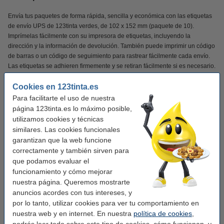
Envía tus paquetes de forma rápida, sencilla y económica con las etiquetas
de envío UPS de 123tinta verdes, de 102 x 152 mm (paquete de 10).
Imprímelas fácilmente con su impresora de etiquetas, incluyendo la
dirección y la información de devolución. También puede imprimir un código
de barras o un código de seguimiento para rastrear fácilmente cada envío.
Las etiquetas se adhieren firmemente y se retiran fácilmente si es necesario.
Esto te permite ajustar rápidamente un envío o reutilizar los materiales de
embalaje.
Cookies en 123tinta.es
Para facilitarte el uso de nuestra
Las etiquetas de envío 123tinta son ideales para etiquetar paquetes y
página 123tinta.es lo máximo posible,
sobres para UPS. De esta manera, cada envío luce profesional.
utilizamos cookies y técnicas
similares. Las cookies funcionales
¡Verás la diferencia en tu cartera!
garantizan que la web funcione
correctamente y también sirven para
✔
Calidad superior
que podamos evaluar el
✔
Mucho más asequible
funcionamiento y cómo mejorar
✔
100% de garantía
nuestra página. Queremos mostrarte
anuncios acordes con tus intereses, y
por lo tanto, utilizar cookies para ver tu comportamiento en
nuestra web y en internet. En nuestra
política de cookies
,
Características