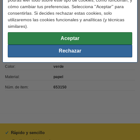
podrás leer todo sobre este tipo de cookies, cómo funcionan, y
cómo cambiar tus preferencias. Selecciona ''Aceptar'' para
consentirlas. Si decides rechazar estas cookies, solo
Marca:
123tinta
utilizaremos las cookies funcionales y analíticas (y técnicas
Uso:
envíos
similares).
Cantidad:
2.800 etiquetas
Aceptar
Medidas:
102 x 152 mm (LxAn)
Rechazar
Cantidad:
10 rollo
Color:
verde
Material:
papel
Núm. de item:
653150
Rápido y sencillo