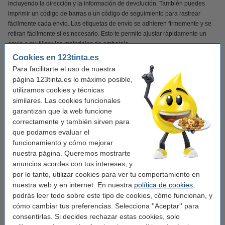
incluyendo la dirección y la información de devolución. También puedes
imprimir un código de barras o un código de seguimiento para rastrear
fácilmente cada envío. Las etiquetas de envío se adhieren firmemente y se
retiran fácilmente si es necesario. Esto te permite ajustar rápidamente un
envío o reutilizar los materiales de embalaje.
Cookies en 123tinta.es
Las etiquetas de envío 123tinta son ideales para etiquetar paquetes y
Para facilitarte el uso de nuestra
sobres para UPS. De esta manera, cada envío luce profesional.
página 123tinta.es lo máximo posible,
utilizamos cookies y técnicas
¡Verás la diferencia en tu cartera!
similares. Las cookies funcionales
garantizan que la web funcione
✔
Calidad superior
correctamente y también sirven para
✔
Mucho más asequible
que podamos evaluar el
✔
100% de garantía
funcionamiento y cómo mejorar
nuestra página. Queremos mostrarte
anuncios acordes con tus intereses, y
por lo tanto, utilizar cookies para ver tu comportamiento en
Características
nuestra web y en internet. En nuestra
política de cookies
,
podrás leer todo sobre este tipo de cookies, cómo funcionan, y
cómo cambiar tus preferencias. Selecciona ''Aceptar'' para
Marca:
123tinta
consentirlas. Si decides rechazar estas cookies, solo
Uso:
etiquetas de envío