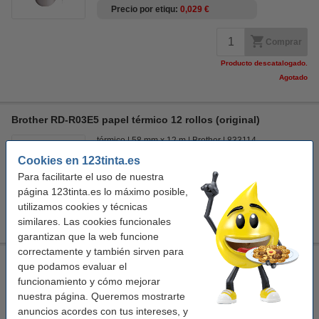
Precio por etiqu
0,029 €
Comprar
Producto descatalogado.
Agotado
Brother RD-R03E5 papel térmico 12 rollos (original)
térmico
58 mm x 12 m
Brother
833114
Cookies en 123tinta.es
Ver características y descripción
Para facilitarte el uso de nuestra
página 123tinta.es lo máximo posible,
Comprar
utilizamos cookies y técnicas
Producto descatalogado.
similares. Las cookies funcionales
garantizan que la web funcione
correctamente y también sirven para
Brother PA-CU-001 cortador de etiquetas
que podamos evaluar el
funcionamiento y cómo mejorar
Brother
mecanismo de corte
833087
nuestra página. Queremos mostrarte
Ver características y descripción
anuncios acordes con tus intereses, y