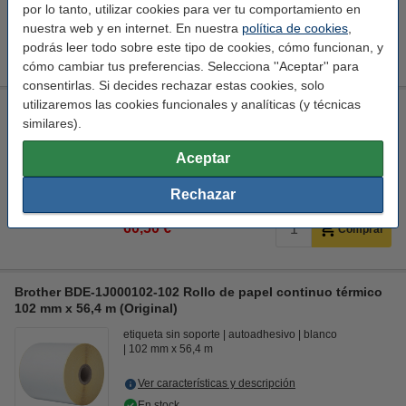
por lo tanto, utilizar cookies para ver tu comportamiento en
En almacén externo
nuestra web y en internet. En nuestra
política de cookies
,
104,50 €
podrás leer todo sobre este tipo de cookies, cómo funcionan, y
Comprar
cómo cambiar tus preferencias. Selecciona ''Aceptar'' para
consentirlas. Si decides rechazar estas cookies, solo
utilizaremos las cookies funcionales y analíticas (y técnicas
Brother PA-LP-002 Despegador de etiquetas
similares).
Brother
despegador de etiquetas
Aceptar
Ver características y descripción
En almacén externo
Rechazar
60,50 €
Comprar
Brother BDE-1J000102-102 Rollo de papel continuo térmico
102 mm x 56,4 m (Original)
etiqueta sin soporte
autoadhesivo
blanco
102 mm x 56,4 m
Ver características y descripción
En stock