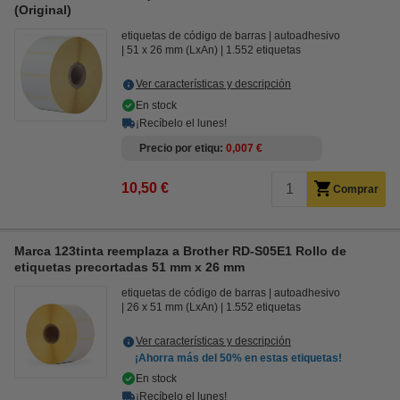
(Original)
etiquetas de código de barras
autoadhesivo
51 x 26 mm (LxAn)
1.552 etiquetas
Ver características y descripción
En stock
¡Recíbelo el lunes!
Precio por etiqu
0,007 €
10,50 €
Comprar
Marca 123tinta reemplaza a Brother RD-S05E1 Rollo de
etiquetas precortadas 51 mm x 26 mm
etiquetas de código de barras
autoadhesivo
26 x 51 mm (LxAn)
1.552 etiquetas
Ver características y descripción
¡Ahorra más del
50%
en estas etiquetas!
En stock
¡Recíbelo el lunes!