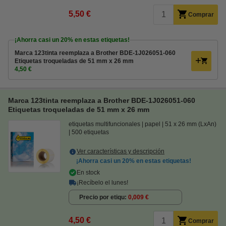
5,50 €
Comprar
¡Ahorra casi un
20%
en estas etiquetas!
Marca 123tinta reemplaza a Brother BDE-1J026051-060
Etiquetas troqueladas de 51 mm x 26 mm
4,50 €
Marca 123tinta reemplaza a Brother BDE-1J026051-060
Etiquetas troqueladas de 51 mm x 26 mm
etiquetas multifuncionales
papel
51 x 26 mm (LxAn)
500 etiquetas
Ver características y descripción
¡Ahorra casi un
20%
en estas etiquetas!
En stock
¡Recíbelo el lunes!
Precio por etiqu
0,009 €
4,50 €
Comprar